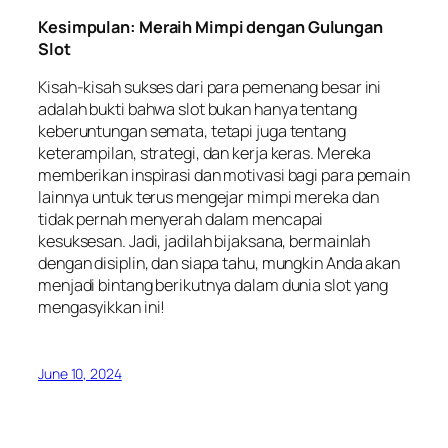
Kesimpulan: Meraih Mimpi dengan Gulungan
Slot
Kisah-kisah sukses dari para pemenang besar ini
adalah bukti bahwa slot bukan hanya tentang
keberuntungan semata, tetapi juga tentang
keterampilan, strategi, dan kerja keras. Mereka
memberikan inspirasi dan motivasi bagi para pemain
lainnya untuk terus mengejar mimpi mereka dan
tidak pernah menyerah dalam mencapai
kesuksesan. Jadi, jadilah bijaksana, bermainlah
dengan disiplin, dan siapa tahu, mungkin Anda akan
menjadi bintang berikutnya dalam dunia slot yang
mengasyikkan ini!
June 10, 2024