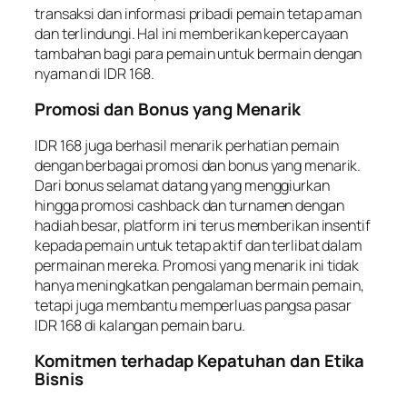
transaksi dan informasi pribadi pemain tetap aman
dan terlindungi. Hal ini memberikan kepercayaan
tambahan bagi para pemain untuk bermain dengan
nyaman di IDR 168.
Promosi dan Bonus yang Menarik
IDR 168 juga berhasil menarik perhatian pemain
dengan berbagai promosi dan bonus yang menarik.
Dari bonus selamat datang yang menggiurkan
hingga promosi cashback dan turnamen dengan
hadiah besar, platform ini terus memberikan insentif
kepada pemain untuk tetap aktif dan terlibat dalam
permainan mereka. Promosi yang menarik ini tidak
hanya meningkatkan pengalaman bermain pemain,
tetapi juga membantu memperluas pangsa pasar
IDR 168 di kalangan pemain baru.
Komitmen terhadap Kepatuhan dan Etika
Bisnis