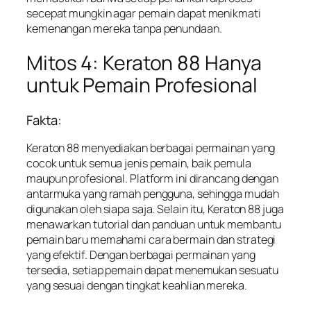
secepat mungkin agar pemain dapat menikmati
kemenangan mereka tanpa penundaan.
Mitos 4: Keraton 88 Hanya
untuk Pemain Profesional
Fakta:
Keraton 88 menyediakan berbagai permainan yang
cocok untuk semua jenis pemain, baik pemula
maupun profesional. Platform ini dirancang dengan
antarmuka yang ramah pengguna, sehingga mudah
digunakan oleh siapa saja. Selain itu, Keraton 88 juga
menawarkan tutorial dan panduan untuk membantu
pemain baru memahami cara bermain dan strategi
yang efektif. Dengan berbagai permainan yang
tersedia, setiap pemain dapat menemukan sesuatu
yang sesuai dengan tingkat keahlian mereka.