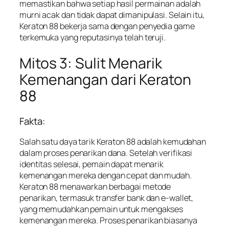
memastikan bahwa setiap hasil permainan adalah
murni acak dan tidak dapat dimanipulasi. Selain itu,
Keraton 88 bekerja sama dengan penyedia game
terkemuka yang reputasinya telah teruji.
Mitos 3: Sulit Menarik
Kemenangan dari Keraton
88
Fakta:
Salah satu daya tarik Keraton 88 adalah kemudahan
dalam proses penarikan dana. Setelah verifikasi
identitas selesai, pemain dapat menarik
kemenangan mereka dengan cepat dan mudah.
Keraton 88 menawarkan berbagai metode
penarikan, termasuk transfer bank dan e-wallet,
yang memudahkan pemain untuk mengakses
kemenangan mereka. Proses penarikan biasanya