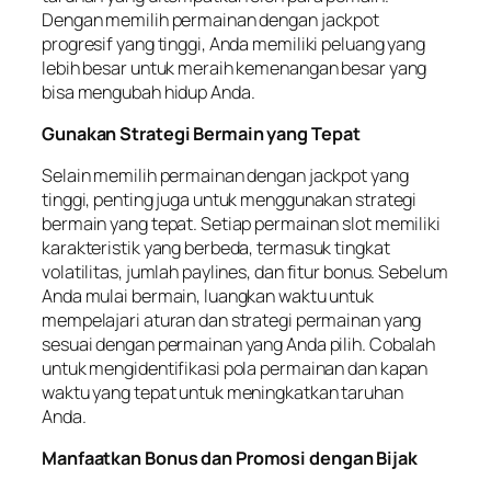
Dengan memilih permainan dengan jackpot
progresif yang tinggi, Anda memiliki peluang yang
lebih besar untuk meraih kemenangan besar yang
bisa mengubah hidup Anda.
Gunakan Strategi Bermain yang Tepat
Selain memilih permainan dengan jackpot yang
tinggi, penting juga untuk menggunakan strategi
bermain yang tepat. Setiap permainan slot memiliki
karakteristik yang berbeda, termasuk tingkat
volatilitas, jumlah paylines, dan fitur bonus. Sebelum
Anda mulai bermain, luangkan waktu untuk
mempelajari aturan dan strategi permainan yang
sesuai dengan permainan yang Anda pilih. Cobalah
untuk mengidentifikasi pola permainan dan kapan
waktu yang tepat untuk meningkatkan taruhan
Anda.
Manfaatkan Bonus dan Promosi dengan Bijak