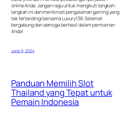
online Anda. Jangan ragu untuk mengikuti langkah-
langkah ini dan menikmati pengalaman gaming yang
tak tertandingi bersama Luxury138. Selamat
bergabung dan semoga berhasil dalam permainan
Anda!
June 9, 2024
Panduan Memilih Slot
Thailand yang Tepat untuk
Pemain Indonesia