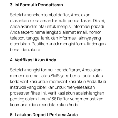
3. Isi Formulir Pendaftaran
Setelah menekan tombol daftar, Anda akan
diarahkan ke halaman formulir pendaftaran. Di sini,
Anda akan diminta untuk mengisi informasi pribadi
Anda seperti nama lengkap, alamat email, nomor
telepon, tanggal lahir, dan informasi lainnya yang
diperlukan. Pastikan untuk mengisi formulir dengan
benar dan akurat.
4. Verifikasi Akun Anda
Setelah mengisi formulir pendaftaran, Anda akan
menerima email atau SMS yang berisi tautan atau
kode verifikasi untuk memverifikasi akun Anda. Ikuti
instruksi yang diberikan untuk menyelesaikan
proses verifikasi ini. Verifikasi akun adalah langkah
penting dalam Luxury138 Daftar yang memastikan
keamanan dan keandalan akun Anda.
5. Lakukan Deposit Pertama Anda