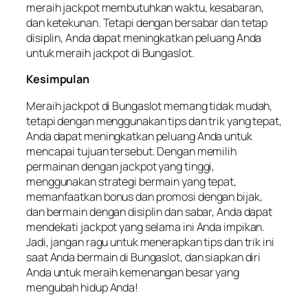
meraih jackpot membutuhkan waktu, kesabaran,
dan ketekunan. Tetapi dengan bersabar dan tetap
disiplin, Anda dapat meningkatkan peluang Anda
untuk meraih jackpot di Bungaslot.
Kesimpulan
Meraih jackpot di Bungaslot memang tidak mudah,
tetapi dengan menggunakan tips dan trik yang tepat,
Anda dapat meningkatkan peluang Anda untuk
mencapai tujuan tersebut. Dengan memilih
permainan dengan jackpot yang tinggi,
menggunakan strategi bermain yang tepat,
memanfaatkan bonus dan promosi dengan bijak,
dan bermain dengan disiplin dan sabar, Anda dapat
mendekati jackpot yang selama ini Anda impikan.
Jadi, jangan ragu untuk menerapkan tips dan trik ini
saat Anda bermain di Bungaslot, dan siapkan diri
Anda untuk meraih kemenangan besar yang
mengubah hidup Anda!