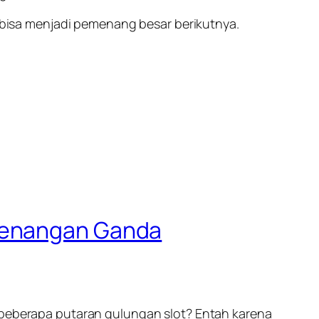
bisa menjadi pemenang besar berikutnya.
emenangan Ganda
eberapa putaran gulungan slot? Entah karena