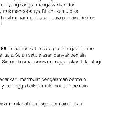
laman yang sangat mengasyikkan dan
untuk mencobanya. Di sini, kamu bisa
asil menarik perhatian para pemain. Di situs
!
t88
. Ini adalah salah satu platform judi online
an saja. Salah satu alasan banyak pemain
n. Sistem keamanannya menggunakan teknologi
penarikan, membuat pengalaman bermain
endly, sehingga baik pemula maupun pemain
bisa menikmati berbagai permainan dari