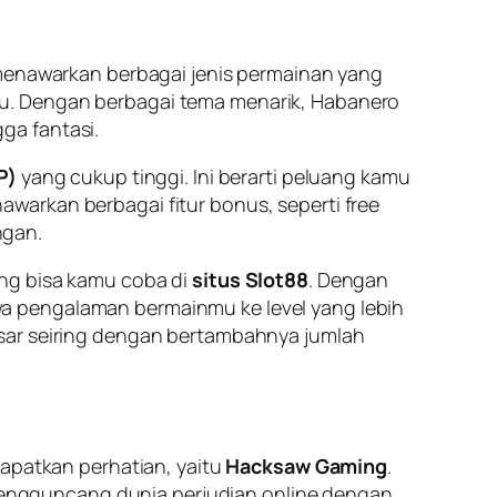
 menawarkan berbagai jenis permainan yang
ru. Dengan berbagai tema menarik, Habanero
ga fantasi.
P)
yang cukup tinggi. Ini berarti peluang kamu
warkan berbagai fitur bonus, seperti free
ngan.
ng bisa kamu coba di
situs Slot88
. Dengan
a pengalaman bermainmu ke level yang lebih
esar seiring dengan bertambahnya jumlah
dapatkan perhatian, yaitu
Hacksaw Gaming
.
engguncang dunia perjudian online dengan