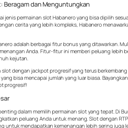
lot: Beragam dan Menguntungkan
jenis permainan slot Habanero yang bisa dipilih sesua
o dengan cerita yang lebih kompleks, Habanero menawar
ero adalah berbagai fitur bonus yang ditawarkan. Mulai 
enangan Anda. Fitur-fitur ini memberi peluang lebih b
nuh kejutan.
n slot dengan jackpot progresif yang terus berkembang
ng bisa mencapai jumlah yang luar biasa. Bayangkan
 progresif!
esar
 penting dalam memilih permainan slot yang tepat. Di B
gkatkan peluang Anda untuk menang. Slot dengan RTP 
ang untuk mendapatkan kemenangan lebih sering juga le