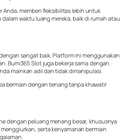
Anda, memberi fleksibilitas lebih untuk
n dalam waktu luang mereka, baik di rumah atau
 dengan sangat baik. Platform ini menggunakan
an. Bumi365 Slot juga bekerja sama dengan
da mainkan adil dan tidak dimanipulasi.
bisa bermain dengan tenang tanpa khawatir
line dengan peluang menang besar, khususnya
ng menggiurkan, serta kenyamanan bermain
ngalaman.