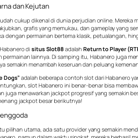
arna dan Kejutan
sudah cukup dikenal di dunia perjudian online. Mereka
akjubkan, grafis yang memukau, dan gameplay yang se
a dengan permainan bertema klasik, petualangan, hing
t Habanero di
situs Slot88
adalah
Return to Player (RT
permainan lainnya. Di samping itu, Habanero juga mena
ntunya semakin menambah keseruan dan peluang kemena
e Dogs”
adalah beberapa contoh slot dari Habanero ya
untungkan, slot Habanero ini benar-benar bisa membaw
nan juga menawarkan jackpot progresif yang semakin b
menang jackpot besar berikutnya!
 Menggoda
satu pilihan utama, ada satu provider yang semakin men
nero, namun dalam waktu singkat, mereka berhasil m