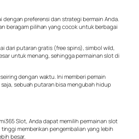
i dengan preferensi dan strategi bermain Anda.
kan beragam pilihan yang cocok untuk berbagai
dari putaran gratis (free spins), simbol wild,
esar untuk menang, sehingga permainan slot di
 seiring dengan waktu. Ini memberi pemain
 saja, sebuah putaran bisa mengubah hidup
umi365 Slot, Anda dapat memilih permainan slot
tinggi memberikan pengembalian yang lebih
bih besar.