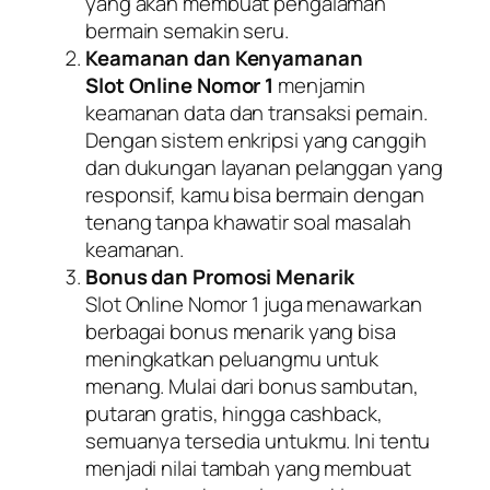
yang akan membuat pengalaman
bermain semakin seru.
Keamanan dan Kenyamanan
Slot Online Nomor 1
menjamin
keamanan data dan transaksi pemain.
Dengan sistem enkripsi yang canggih
dan dukungan layanan pelanggan yang
responsif, kamu bisa bermain dengan
tenang tanpa khawatir soal masalah
keamanan.
Bonus dan Promosi Menarik
Slot Online Nomor 1 juga menawarkan
berbagai bonus menarik yang bisa
meningkatkan peluangmu untuk
menang. Mulai dari bonus sambutan,
putaran gratis, hingga cashback,
semuanya tersedia untukmu. Ini tentu
menjadi nilai tambah yang membuat