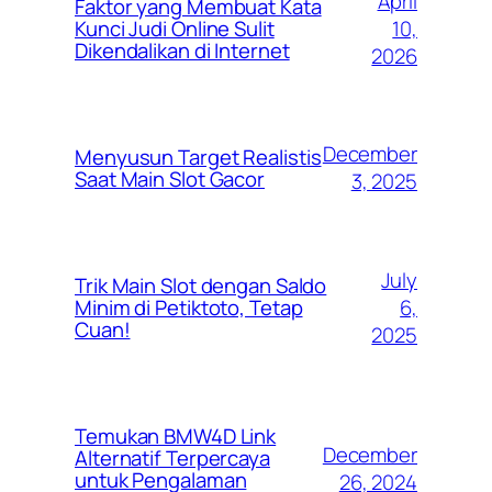
April
Faktor yang Membuat Kata
10,
Kunci Judi Online Sulit
Dikendalikan di Internet
2026
December
Menyusun Target Realistis
Saat Main Slot Gacor
3, 2025
July
Trik Main Slot dengan Saldo
6,
Minim di Petiktoto, Tetap
Cuan!
2025
Temukan BMW4D Link
December
Alternatif Terpercaya
untuk Pengalaman
26, 2024