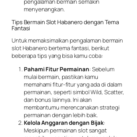
pengalaman bermain semakin
menyenangkan.
Tips Bermain Slot Habanero dengan Tema
Fantasi
Untuk memaksimalkan pengalaman bermain
slot Habanero bertema fantasi, berikut
beberapa tips yang bisa kamu coba:
Pahami Fitur Permainan
: Sebelum
mulai bermain, pastikan kamu
memahami fitur-fitur yang ada di dalam
permainan, seperti simbol Wild, Scatter,
dan bonus lainnya. Ini akan
membantumu merencanakan strategi
permainan dengan lebih baik.
Kelola Anggaran dengan Bijak
:
Meskipun permainan slot sangat