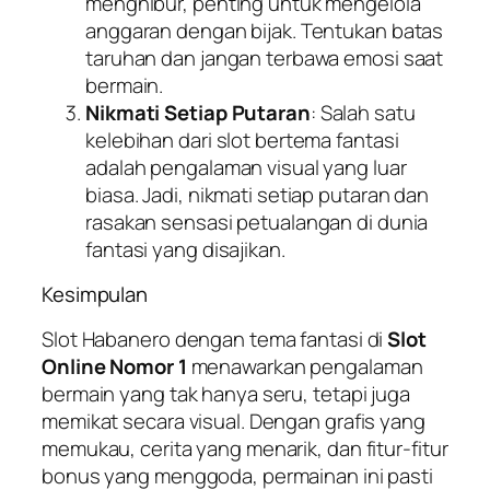
menghibur, penting untuk mengelola
anggaran dengan bijak. Tentukan batas
taruhan dan jangan terbawa emosi saat
bermain.
Nikmati Setiap Putaran
: Salah satu
kelebihan dari slot bertema fantasi
adalah pengalaman visual yang luar
biasa. Jadi, nikmati setiap putaran dan
rasakan sensasi petualangan di dunia
fantasi yang disajikan.
Kesimpulan
Slot Habanero dengan tema fantasi di
Slot
Online Nomor 1
menawarkan pengalaman
bermain yang tak hanya seru, tetapi juga
memikat secara visual. Dengan grafis yang
memukau, cerita yang menarik, dan fitur-fitur
bonus yang menggoda, permainan ini pasti