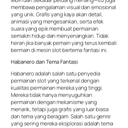
membawa pengalaman visual dan emosional
yang unik. Grafis yang kaya akan detail,
animasi yang mengesankan, serta efek
suara yang epik membuat permainan
semakin hidup dan menyenangkan. Tidak
heran jika banyak pemain yang terus kembali
bermain di mesin slot bertema fantasi ini.
Habanero dan Tema Fantasi
Habanero adalah salah satu penyedia
permainan slot yang terkenal dengan
kualitas permainan mereka yang tinggi.
Mereka tidak hanya menyuguhkan
permainan dengan mekanisme yang
menarik, tetapi juga grafis yang luar biasa
dan tema yang beragam. Salah satu genre
yang sering mereka eksplorasi adalah tema