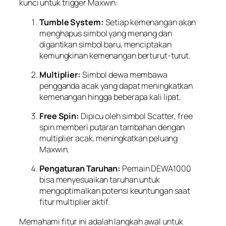
kunci untuk trigger Maxwin:
Tumble System:
Setiap kemenangan akan
menghapus simbol yang menang dan
digantikan simbol baru, menciptakan
kemungkinan kemenangan berturut-turut.
Multiplier:
Simbol dewa membawa
pengganda acak yang dapat meningkatkan
kemenangan hingga beberapa kali lipat.
Free Spin:
Dipicu oleh simbol Scatter, free
spin memberi putaran tambahan dengan
multiplier acak, meningkatkan peluang
Maxwin.
Pengaturan Taruhan:
Pemain DEWA1000
bisa menyesuaikan taruhan untuk
mengoptimalkan potensi keuntungan saat
fitur multiplier aktif.
Memahami fitur ini adalah langkah awal untuk