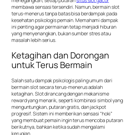
menegangkan, setiap putaran
situs slot gacor
membawa sensasi tersendiri. Namun, bermain slot
terus-menerus tanpa batas bisa berdampak pada
kesehatan psikologis pemain. Memahami dampak
ini penting agar permainan tetap menjadi hiburan
yang menyenangkan, bukan sumber stres atau
masalah lebih serius.
Ketagihan dan Dorongan
untuk Terus Bermain
Salah satu dampak psikologis paling umum dari
bermain slot secara terus-menerus adalah
ketagihan. Slot dirancang dengan mekanisme
reward yang menarik, seperti kombinasi simbol yang
menguntungkan, putaran gratis, dan jackpot
progresif. Sistem ini memberikan sensasi “hoki”
yang membuat pemain ingin terus mencoba putaran
berikutnya, bahkan ketika sudah mengalami
kerugian.