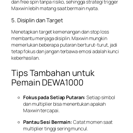
dan free spin tanpa risiko, sehingga strategi trigger
Maxwin lebih matang saat bermain nyata.
5. Disiplin dan Target
Menetapkan target kemenangan dan stop loss
membantu menjaga disiplin. Maxwin mungkin
memerlukan beberapa putaran berturut-turut, jadi
tetap fokus dan jangan terbawa emosi adalah kunci
keberhasilan.
Tips Tambahan untuk
Pemain DEWA1000
Fokus pada Setiap Putaran:
Setiap simbol
dan multiplier bisa menentukan apakah
Maxwin tercapai.
Pantau Sesi Bermain:
Catat momen saat
multiplier tinggi sering muncul.