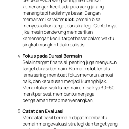
berbeda—ada yang sering memberikan
kemenangan kecil, ada pula yang jarang
menang tapi hadiahnya besar. Dengan
memahami karakter
slot
, pemain bisa
menyesuaikan target dan strategi. Contohnya,
jika mesin cenderung memberikan
kemenangan kecil, target besar dalam waktu
singkat mungkin tidak realistis.
Fokus pada Durasi Bermain
Selain target finansial, penting juga menyusun
target durasi bermain. Bermain
slot
terlalu
lama sering membuat fokus menurun, emosi
naik, dan keputusan menjadi kurang bijak.
Menentukan waktu bermain, misalnya 30–60
menit per sesi, membantu menjaga
pengalaman tetap menyenangkan.
Catat dan Evaluasi
Mencatat hasil bermain dapat membantu
pemain mengevaluasi strategi dan target yang