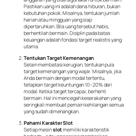
Pastikan uang ini adalah dana hiburan, bukan
kebutuhan pokok. Misalnya, tentukan jumlah
harian atau mingguan yang siap
dipertaruhkan. Bila uang tersebut habis,
berhentilah bermain. Disiplin pada batas
keuangan adalah fondasi target realistis yang
utama.
Tentukan Target Kemenangan
Selain membatasi kerugian, tentukan pula
target kemenangan yang wajar. Misalnya, jika
Anda bermain dengan modal tertentu,
tetapkan target keuntungan 10–20% dari
modal. Ketika target tercapai, berhenti
bermain. Hal ini mencegah keserakahan yang
seringkali membuat pemain kehilangan semua
yang sudah dimenangkan.
Pahami Karakter Slot
Setiap mesin
slot
memiliki karakteristik