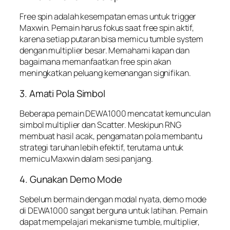
Free spin adalah kesempatan emas untuk trigger
Maxwin. Pemain harus fokus saat free spin aktif,
karena setiap putaran bisa memicu tumble system
dengan multiplier besar. Memahami kapan dan
bagaimana memanfaatkan free spin akan
meningkatkan peluang kemenangan signifikan.
3. Amati Pola Simbol
Beberapa pemain DEWA1000 mencatat kemunculan
simbol multiplier dan Scatter. Meskipun RNG
membuat hasil acak, pengamatan pola membantu
strategi taruhan lebih efektif, terutama untuk
memicu Maxwin dalam sesi panjang.
4. Gunakan Demo Mode
Sebelum bermain dengan modal nyata, demo mode
di DEWA1000 sangat berguna untuk latihan. Pemain
dapat mempelajari mekanisme tumble, multiplier,