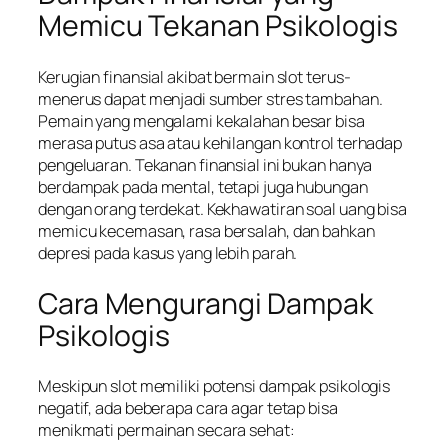
Memicu Tekanan Psikologis
Kerugian finansial akibat bermain slot terus-
menerus dapat menjadi sumber stres tambahan.
Pemain yang mengalami kekalahan besar bisa
merasa putus asa atau kehilangan kontrol terhadap
pengeluaran. Tekanan finansial ini bukan hanya
berdampak pada mental, tetapi juga hubungan
dengan orang terdekat. Kekhawatiran soal uang bisa
memicu kecemasan, rasa bersalah, dan bahkan
depresi pada kasus yang lebih parah.
Cara Mengurangi Dampak
Psikologis
Meskipun slot memiliki potensi dampak psikologis
negatif, ada beberapa cara agar tetap bisa
menikmati permainan secara sehat: