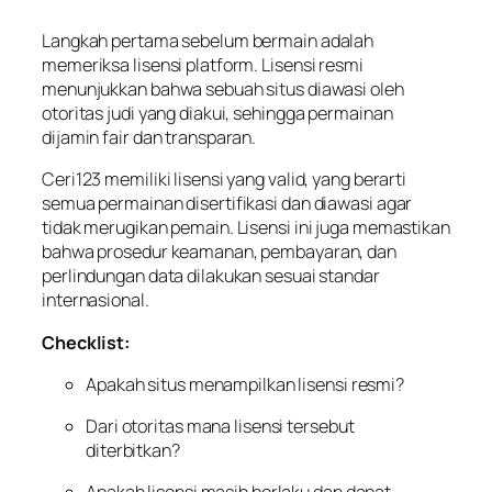
Langkah pertama sebelum bermain adalah
memeriksa lisensi platform. Lisensi resmi
menunjukkan bahwa sebuah situs diawasi oleh
otoritas judi yang diakui, sehingga permainan
dijamin fair dan transparan.
Ceri123 memiliki lisensi yang valid, yang berarti
semua permainan disertifikasi dan diawasi agar
tidak merugikan pemain. Lisensi ini juga memastikan
bahwa prosedur keamanan, pembayaran, dan
perlindungan data dilakukan sesuai standar
internasional.
Checklist:
Apakah situs menampilkan lisensi resmi?
Dari otoritas mana lisensi tersebut
diterbitkan?