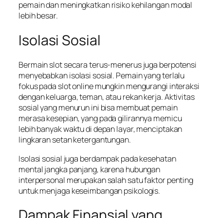
pemain dan meningkatkan risiko kehilangan modal
lebih besar.
Isolasi Sosial
Bermain slot secara terus-menerus juga berpotensi
menyebabkan isolasi sosial. Pemain yang terlalu
fokus pada slot online mungkin mengurangi interaksi
dengan keluarga, teman, atau rekan kerja. Aktivitas
sosial yang menurun ini bisa membuat pemain
merasa kesepian, yang pada gilirannya memicu
lebih banyak waktu di depan layar, menciptakan
lingkaran setan ketergantungan.
Isolasi sosial juga berdampak pada kesehatan
mental jangka panjang, karena hubungan
interpersonal merupakan salah satu faktor penting
untuk menjaga keseimbangan psikologis.
Dampak Finansial yang