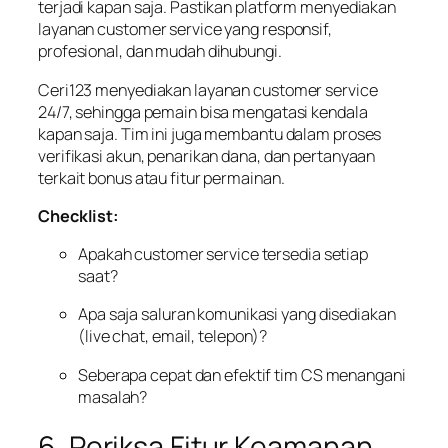
terjadi kapan saja. Pastikan platform menyediakan
layanan customer service yang responsif,
profesional, dan mudah dihubungi.
Ceri123 menyediakan layanan customer service
24/7, sehingga pemain bisa mengatasi kendala
kapan saja. Tim ini juga membantu dalam proses
verifikasi akun, penarikan dana, dan pertanyaan
terkait bonus atau fitur permainan.
Checklist:
Apakah customer service tersedia setiap
saat?
Apa saja saluran komunikasi yang disediakan
(live chat, email, telepon)?
Seberapa cepat dan efektif tim CS menangani
masalah?
6. Periksa Fitur Keamanan