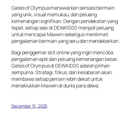
Gates of Olympus menawarkan sensasi bermain
yang unik, visual memukau, dan peluang
kemenangan signifikan. Dengan pendekatan yang
tepat, setiap sesi di DEWA1000 menjadi peluang
untuk mencapai Maxwin sekaligus menikmati
pengalaman bermain yang seru dan mendebarkan.
Bagi penggemar slot online yang ingin mencoba
pengalaman epik dan peluang kemenangan besar,
Gates of Olympus di DEWA1000 adalah pilihan
sempurna. Strategi, fokus, dan kesabaran akan
membawa setiap pemain lebih dekat untuk
menaklukkan Maxwin di dunia para dewa.
December 15, 2025