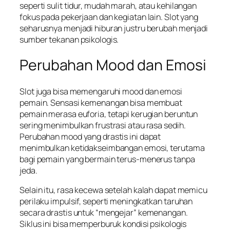
seperti sulit tidur, mudah marah, atau kehilangan
fokus pada pekerjaan dan kegiatan lain. Slot yang
seharusnya menjadi hiburan justru berubah menjadi
sumber tekanan psikologis.
Perubahan Mood dan Emosi
Slot juga bisa memengaruhi mood dan emosi
pemain. Sensasi kemenangan bisa membuat
pemain merasa euforia, tetapi kerugian beruntun
sering menimbulkan frustrasi atau rasa sedih.
Perubahan mood yang drastis ini dapat
menimbulkan ketidakseimbangan emosi, terutama
bagi pemain yang bermain terus-menerus tanpa
jeda.
Selain itu, rasa kecewa setelah kalah dapat memicu
perilaku impulsif, seperti meningkatkan taruhan
secara drastis untuk “mengejar” kemenangan.
Siklus ini bisa memperburuk kondisi psikologis