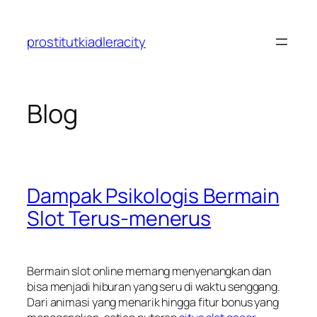
Skip
to
prostitutkiadleracity
content
Blog
Dampak Psikologis Bermain
Slot Terus-menerus
Bermain slot online memang menyenangkan dan
bisa menjadi hiburan yang seru di waktu senggang.
Dari animasi yang menarik hingga fitur bonus yang