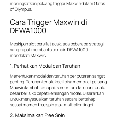
meningkatkan peluang trigger Maxwin dalam Gates
of Olympus.
Cara Trigger Maxwin di
DEWA1000
Meskipun slot bersifat acak, ada beberapa strategi
yang dapat membantu pemain DEWA1000
mendekati Maxwin:
1. Perhatikan Modal dan Taruhan
Menentukan modal dan taruhan per putaran sangat
penting. Taruhan terlalu kecil bisa membuat peluang
Maxwin lambat tercapai, sementara taruhan terlalu
besar berisiko cepat kehilangan modal. Disarankan
untuk menyesuaikan taruhan secara bertahap
sesuai momen free spin atau multiplier tinggi.
2. Maksimalkan Free Spin