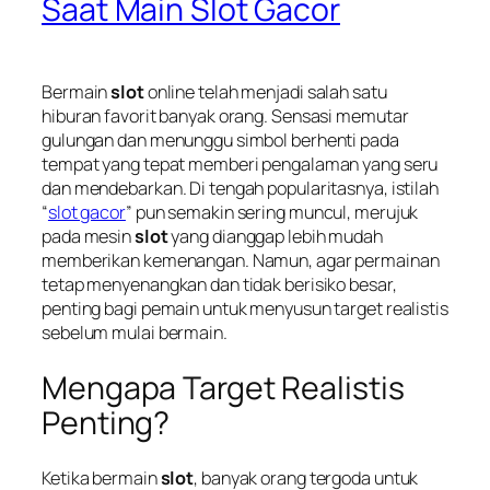
Saat Main Slot Gacor
Bermain
slot
online telah menjadi salah satu
hiburan favorit banyak orang. Sensasi memutar
gulungan dan menunggu simbol berhenti pada
tempat yang tepat memberi pengalaman yang seru
dan mendebarkan. Di tengah popularitasnya, istilah
“
slot gacor
” pun semakin sering muncul, merujuk
pada mesin
slot
yang dianggap lebih mudah
memberikan kemenangan. Namun, agar permainan
tetap menyenangkan dan tidak berisiko besar,
penting bagi pemain untuk menyusun target realistis
sebelum mulai bermain.
Mengapa Target Realistis
Penting?
Ketika bermain
slot
, banyak orang tergoda untuk