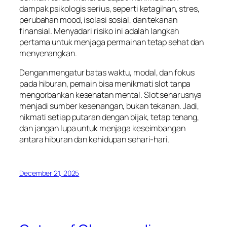
dampak psikologis serius, seperti ketagihan, stres,
perubahan mood, isolasi sosial, dan tekanan
finansial. Menyadari risiko ini adalah langkah
pertama untuk menjaga permainan tetap sehat dan
menyenangkan.
Dengan mengatur batas waktu, modal, dan fokus
pada hiburan, pemain bisa menikmati slot tanpa
mengorbankan kesehatan mental. Slot seharusnya
menjadi sumber kesenangan, bukan tekanan. Jadi,
nikmati setiap putaran dengan bijak, tetap tenang,
dan jangan lupa untuk menjaga keseimbangan
antara hiburan dan kehidupan sehari-hari.
December 21, 2025