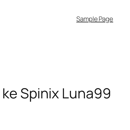
Sample Page
h ke Spinix Luna99