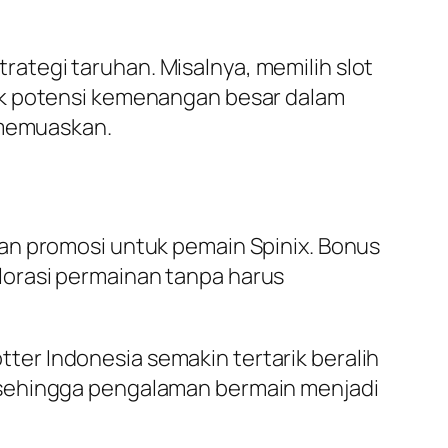
ategi taruhan. Misalnya, memilih slot
uk potensi kemenangan besar dalam
 memuaskan.
an promosi untuk pemain Spinix. Bonus
lorasi permainan tanpa harus
er Indonesia semakin tertarik beralih
 sehingga pengalaman bermain menjadi