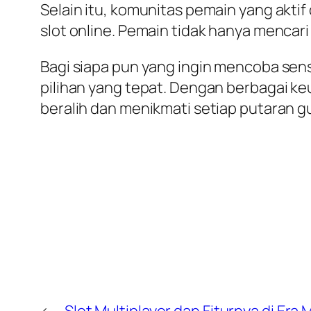
Selain itu, komunitas pemain yang akti
slot online. Pemain tidak hanya mencar
Bagi siapa pun yang ingin mencoba sen
pilihan yang tepat. Dengan berbagai ke
beralih dan menikmati setiap putaran 