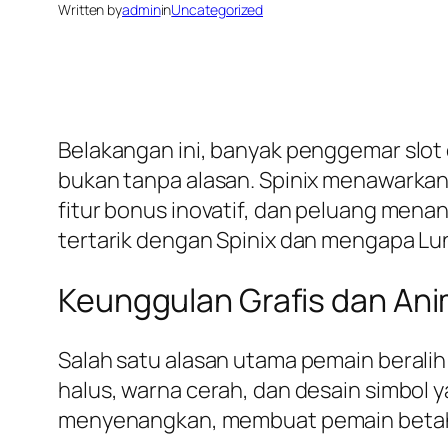
Written by
admin
in
Uncategorized
Belakangan ini, banyak penggemar slot 
bukan tanpa alasan. Spinix menawarkan
fitur bonus inovatif, dan peluang mena
tertarik dengan Spinix dan mengapa Lun
Keunggulan Grafis dan Ani
Salah satu alasan utama pemain beralih
halus, warna cerah, dan desain simbol 
menyenangkan, membuat pemain betah 