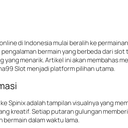
online di Indonesia mulai beralih ke permaina
 pengalaman bermain yang berbeda dari slot t
ng yang menarik. Artikel ini akan membahas m
a99 Slot menjadi platform pilihan utama.
masi
 ke Spinix adalah tampilan visualnya yang mem
yang kreatif. Setiap putaran gulungan member
bermain dalam waktu lama.