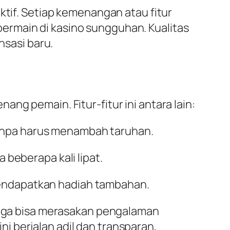
aktif. Setiap kemenangan atau fitur
ermain di kasino sungguhan. Kualitas
nsasi baru.
ng pemain. Fitur-fitur ini antara lain:
tanpa harus menambah taruhan.
beberapa kali lipat.
mendapatkan hadiah tambahan.
 juga bisa merasakan pengalaman
ni berjalan adil dan transparan,