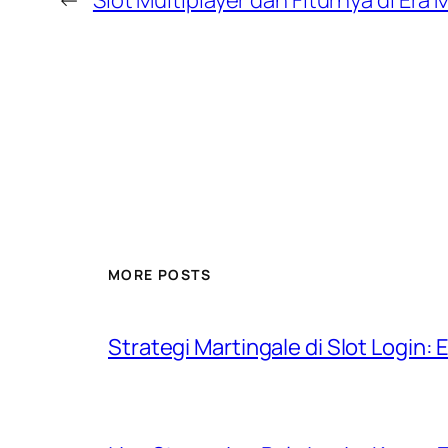
←
Slot Multiplayer dan Fiturnya di Era
MORE POSTS
Strategi Martingale di Slot Login: 