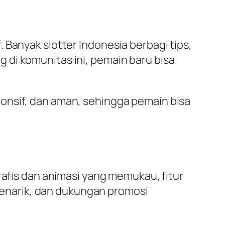
 Banyak slotter Indonesia berbagi tips,
di komunitas ini, pemain baru bisa
onsif, dan aman, sehingga pemain bisa
afis dan animasi yang memukau, fitur
enarik, dan dukungan promosi