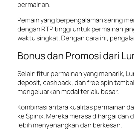
permainan.
Pemain yang berpengalaman sering mema
dengan RTP tinggi untuk permainan jan
waktu singkat. Dengan cara ini, pengal
Bonus dan Promosi dari Lu
Selain fitur permainan yang menarik, 
deposit, cashback, dan free spin tamb
mengeluarkan modal terlalu besar.
Kombinasi antara kualitas permainan d
ke Spinix. Mereka merasa dihargai da
lebih menyenangkan dan berkesan.