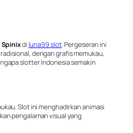
n
Spinix
di
luna99 slot
. Pergeseran ini
radisional, dengan grafis memukau,
engapa slotter Indonesia semakin
ukau. Slot ini menghadirkan animasi
ikan pengalaman visual yang