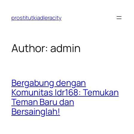
Skip
to
prostitutkiadleracity
content
Author:
admin
Bergabung dengan
Komunitas Idr168: Temukan
Teman Baru dan
Bersainglah!