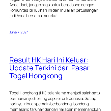
Anda. Jadi, jangan ragu untuk bergabung dengan
komunitas Idr168 hari ini dan mulailah petualangan
judi Anda bersama mereka!
June 7, 2024
Result HK Hari Ini Keluar:
Update Terkini dari Pasar
Togel Hongkong
Togel Hongkong (HK) telah lama menjadi salah satu
permainan judi paling populer di Indonesia. Setiap
harinya, ribuan pemain berbondong-bondong
memasang taruhan dengan harapan memenangkan