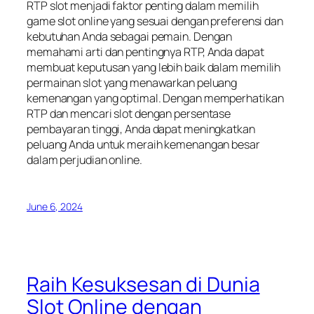
RTP slot menjadi faktor penting dalam memilih
game slot online yang sesuai dengan preferensi dan
kebutuhan Anda sebagai pemain. Dengan
memahami arti dan pentingnya RTP, Anda dapat
membuat keputusan yang lebih baik dalam memilih
permainan slot yang menawarkan peluang
kemenangan yang optimal. Dengan memperhatikan
RTP dan mencari slot dengan persentase
pembayaran tinggi, Anda dapat meningkatkan
peluang Anda untuk meraih kemenangan besar
dalam perjudian online.
June 6, 2024
Raih Kesuksesan di Dunia
Slot Online dengan