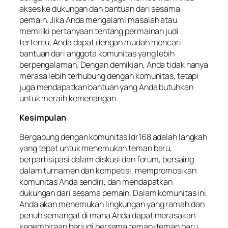
akses ke dukungan dan bantuan dari sesama
pemain. Jika Anda mengalami masalah atau
memiliki pertanyaan tentang permainan judi
tertentu, Anda dapat dengan mudah mencari
bantuan dari anggota komunitas yang lebih
berpengalaman. Dengan demikian, Anda tidak hanya
merasa lebih terhubung dengan komunitas, tetapi
juga mendapatkan bantuan yang Anda butuhkan
untuk meraih kemenangan.
Kesimpulan
Bergabung dengan komunitas Idr168 adalah langkah
yang tepat untuk menemukan teman baru,
berpartisipasi dalam diskusi dan forum, bersaing
dalam turnamen dan kompetisi, mempromosikan
komunitas Anda sendiri, dan mendapatkan
dukungan dari sesama pemain. Dalam komunitas ini,
Anda akan menemukan lingkungan yang ramah dan
penuh semangat di mana Anda dapat merasakan
kegembiraan berjudi bersama teman-teman baru