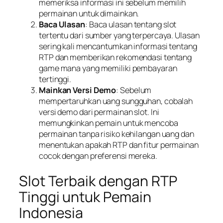
memeriksa informasi ini sebelum memilih
permainan untuk dimainkan.
Baca Ulasan
: Baca ulasan tentang slot
tertentu dari sumber yang terpercaya. Ulasan
sering kali mencantumkan informasi tentang
RTP dan memberikan rekomendasi tentang
game mana yang memiliki pembayaran
tertinggi.
Mainkan Versi Demo
: Sebelum
mempertaruhkan uang sungguhan, cobalah
versi demo dari permainan slot. Ini
memungkinkan pemain untuk mencoba
permainan tanpa risiko kehilangan uang dan
menentukan apakah RTP dan fitur permainan
cocok dengan preferensi mereka.
Slot Terbaik dengan RTP
Tinggi untuk Pemain
Indonesia