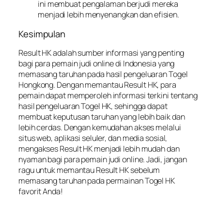
ini membuat pengalaman berjudi mereka
menjadi lebih menyenangkan dan efisien.
Kesimpulan
Result HK adalah sumber informasi yang penting
bagi para pemain judi online di Indonesia yang
memasang taruhan pada hasil pengeluaran Togel
Hongkong. Dengan memantau Result HK, para
pemain dapat memperoleh informasi terkini tentang
hasil pengeluaran Togel HK, sehingga dapat
membuat keputusan taruhan yang lebih baik dan
lebih cerdas. Dengan kemudahan akses melalui
situs web, aplikasi seluler, dan media sosial,
mengakses Result HK menjadi lebih mudah dan
nyaman bagi para pemain judi online. Jadi, jangan
ragu untuk memantau Result HK sebelum
memasang taruhan pada permainan Togel HK
favorit Anda!