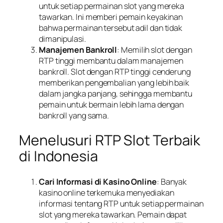
untuk setiap permainan slot yang mereka
tawarkan. Ini memberi pemain keyakinan
bahwa permainan tersebut adil dan tidak
dimanipulasi.
Manajemen Bankroll
: Memilih slot dengan
RTP tinggi membantu dalam manajemen
bankroll. Slot dengan RTP tinggi cenderung
memberikan pengembalian yang lebih baik
dalam jangka panjang, sehingga membantu
pemain untuk bermain lebih lama dengan
bankroll yang sama.
Menelusuri RTP Slot Terbaik
di Indonesia
Cari Informasi di Kasino Online
: Banyak
kasino online terkemuka menyediakan
informasi tentang RTP untuk setiap permainan
slot yang mereka tawarkan. Pemain dapat