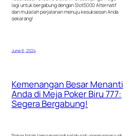
lagi untuk bergabung dengan Slot5000 Alternatif
dan mulailah perjalanan menuju kesuksesan Anda
sekarang!
June 6, 2024
Kemenangan Besar Menanti
Anda di Meja Poker Biru 777:
Segera Bergabung!
Poker telah lama menjadi salah satu permainan judi