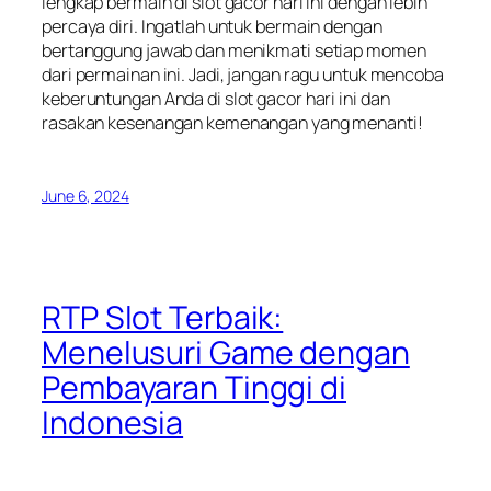
lengkap bermain di slot gacor hari ini dengan lebih
percaya diri. Ingatlah untuk bermain dengan
bertanggung jawab dan menikmati setiap momen
dari permainan ini. Jadi, jangan ragu untuk mencoba
keberuntungan Anda di slot gacor hari ini dan
rasakan kesenangan kemenangan yang menanti!
June 6, 2024
RTP Slot Terbaik:
Menelusuri Game dengan
Pembayaran Tinggi di
Indonesia