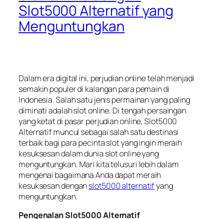
Slot5000 Alternatif yang
Menguntungkan
Dalam era digital ini, perjudian online telah menjadi
semakin populer di kalangan para pemain di
Indonesia. Salah satu jenis permainan yang paling
diminati adalah slot online. Di tengah persaingan
yang ketat di pasar perjudian online, Slot5000
Alternatif muncul sebagai salah satu destinasi
terbaik bagi para pecinta slot yang ingin meraih
kesuksesan dalam dunia slot online yang
menguntungkan. Mari kita telusuri lebih dalam
mengenai bagaimana Anda dapat meraih
kesuksesan dengan
slot5000 alternatif
yang
menguntungkan.
Pengenalan Slot5000 Alternatif