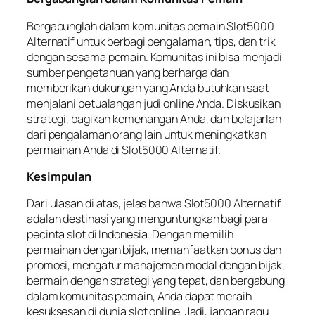
Bergabunglah dalam komunitas pemain Slot5000
Alternatif untuk berbagi pengalaman, tips, dan trik
dengan sesama pemain. Komunitas ini bisa menjadi
sumber pengetahuan yang berharga dan
memberikan dukungan yang Anda butuhkan saat
menjalani petualangan judi online Anda. Diskusikan
strategi, bagikan kemenangan Anda, dan belajarlah
dari pengalaman orang lain untuk meningkatkan
permainan Anda di Slot5000 Alternatif.
Kesimpulan
Dari ulasan di atas, jelas bahwa Slot5000 Alternatif
adalah destinasi yang menguntungkan bagi para
pecinta slot di Indonesia. Dengan memilih
permainan dengan bijak, memanfaatkan bonus dan
promosi, mengatur manajemen modal dengan bijak,
bermain dengan strategi yang tepat, dan bergabung
dalam komunitas pemain, Anda dapat meraih
kesuksesan di dunia slot online. Jadi, jangan ragu