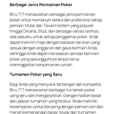
Berbagai Jenis Permainan Poker
Biru 777 menawarkan berbagai jenis permainan
poker untuk memenuhi selera dan preferensi setiap
pemain. Mulai dari Texas Hold’em yang populer
hingga Omaha, Stud, dan berbagai variasi lainnya,
ada sesuatu untuk setiap penggemar poker. Anda
dapat memilih meja dengan batasan taruhan yang
sesuai dengan anggaran dan gaya bermain Anda,
sehingga Anda dapat merasakan sensasi bermain
poker yang sesungguhnya tanpa harus
meninggalkan kenyamanan rumah.
Turnamen Poker yang Seru
Bagi Anda yang menyukai tantangan dan kompetisi,
Biru 777 menawarkan berbagai turnamen poker
yang seru dan mengasyikkan. Dengan hadiah besar
dan jadwal turnamen yang teratur, Anda memiliki
kesempatan untuk bersaing dengan pemain lain dan
meraih kemenangan besar. Mulai dari turnamen