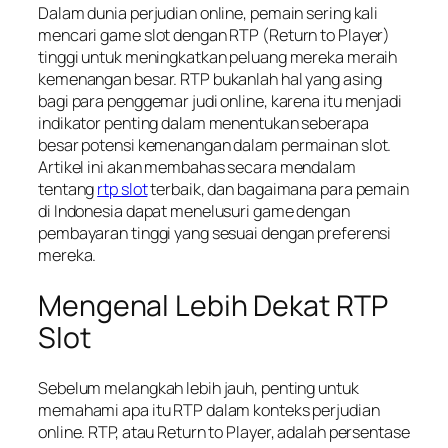
Dalam dunia perjudian online, pemain sering kali
mencari game slot dengan RTP (Return to Player)
tinggi untuk meningkatkan peluang mereka meraih
kemenangan besar. RTP bukanlah hal yang asing
bagi para penggemar judi online, karena itu menjadi
indikator penting dalam menentukan seberapa
besar potensi kemenangan dalam permainan slot.
Artikel ini akan membahas secara mendalam
tentang
rtp slot
terbaik, dan bagaimana para pemain
di Indonesia dapat menelusuri game dengan
pembayaran tinggi yang sesuai dengan preferensi
mereka.
Mengenal Lebih Dekat RTP
Slot
Sebelum melangkah lebih jauh, penting untuk
memahami apa itu RTP dalam konteks perjudian
online. RTP, atau Return to Player, adalah persentase