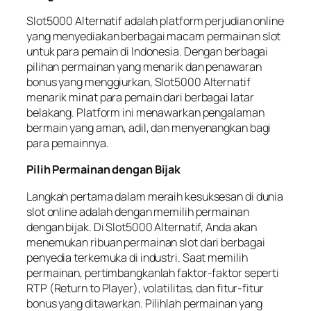
Slot5000 Alternatif adalah platform perjudian online
yang menyediakan berbagai macam permainan slot
untuk para pemain di Indonesia. Dengan berbagai
pilihan permainan yang menarik dan penawaran
bonus yang menggiurkan, Slot5000 Alternatif
menarik minat para pemain dari berbagai latar
belakang. Platform ini menawarkan pengalaman
bermain yang aman, adil, dan menyenangkan bagi
para pemainnya.
Pilih Permainan dengan Bijak
Langkah pertama dalam meraih kesuksesan di dunia
slot online adalah dengan memilih permainan
dengan bijak. Di Slot5000 Alternatif, Anda akan
menemukan ribuan permainan slot dari berbagai
penyedia terkemuka di industri. Saat memilih
permainan, pertimbangkanlah faktor-faktor seperti
RTP (Return to Player), volatilitas, dan fitur-fitur
bonus yang ditawarkan. Pilihlah permainan yang