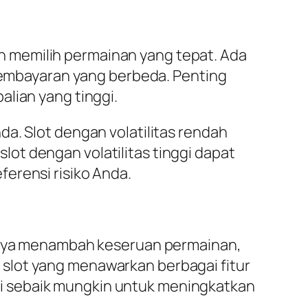
 memilih permainan yang tepat. Ada
 pembayaran yang berbeda. Penting
lian yang tinggi.
a. Slot dengan volatilitas rendah
ot dengan volatilitas tinggi dapat
erensi risiko Anda.
hanya menambah keseruan permainan,
slot yang menawarkan berbagai fitur
 ini sebaik mungkin untuk meningkatkan