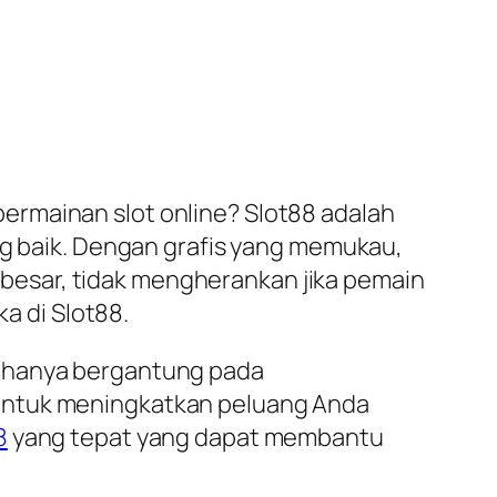
ermainan slot online? Slot88 adalah
ng baik. Dengan grafis yang memukau,
besar, tidak mengherankan jika pemain
 di Slot88.
k hanya bergantung pada
 untuk meningkatkan peluang Anda
8
yang tepat yang dapat membantu