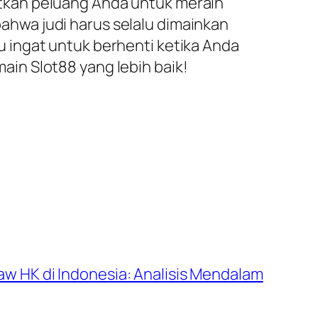
tkan peluang Anda untuk meraih
hwa judi harus selalu dimainkan
 ingat untuk berhenti ketika Anda
in Slot88 yang lebih baik!
w HK di Indonesia: Analisis Mendalam