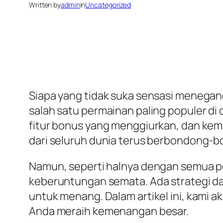
Written by
admin
in
Uncategorized
Siapa yang tidak suka sensasi menegan
salah satu permainan paling populer di
fitur bonus yang menggiurkan, dan ke
dari seluruh dunia terus berbondong-
Namun, seperti halnya dengan semua p
keberuntungan semata. Ada strategi d
untuk menang. Dalam artikel ini, kami
Anda meraih kemenangan besar.