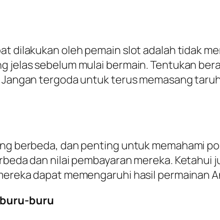
at dilakukan oleh pemain slot adalah tidak m
ng jelas sebelum mulai bermain. Tentukan ber
. Jangan tergoda untuk terus memasang taruh
yang berbeda, dan penting untuk memahami po
rbeda dan nilai pembayaran mereka. Ketahui ju
a mereka dapat memengaruhi hasil permainan A
rburu-buru