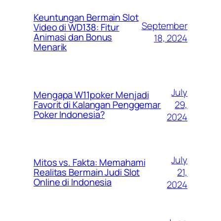
Keuntungan Bermain Slot
September
Video di WD138: Fitur
Animasi dan Bonus
18, 2024
Menarik
July
Mengapa W11poker Menjadi
29,
Favorit di Kalangan Penggemar
Poker Indonesia?
2024
July
Mitos vs. Fakta: Memahami
21,
Realitas Bermain Judi Slot
Online di Indonesia
2024