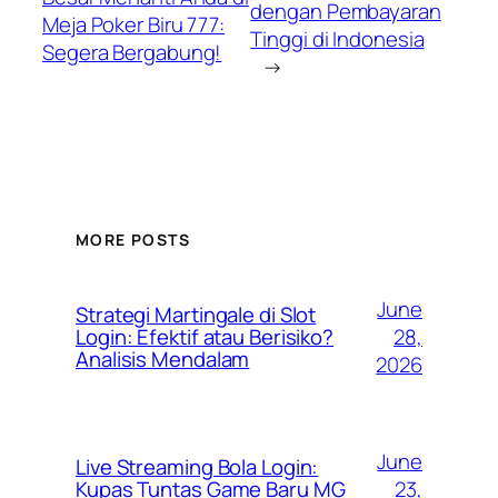
dengan Pembayaran
Meja Poker Biru 777:
Tinggi di Indonesia
Segera Bergabung!
→
MORE POSTS
June
Strategi Martingale di Slot
28,
Login: Efektif atau Berisiko?
Analisis Mendalam
2026
June
Live Streaming Bola Login:
23,
Kupas Tuntas Game Baru MG