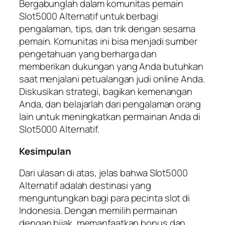
Bergabunglah dalam komunitas pemain
Slot5000 Alternatif untuk berbagi
pengalaman, tips, dan trik dengan sesama
pemain. Komunitas ini bisa menjadi sumber
pengetahuan yang berharga dan
memberikan dukungan yang Anda butuhkan
saat menjalani petualangan judi online Anda.
Diskusikan strategi, bagikan kemenangan
Anda, dan belajarlah dari pengalaman orang
lain untuk meningkatkan permainan Anda di
Slot5000 Alternatif.
Kesimpulan
Dari ulasan di atas, jelas bahwa Slot5000
Alternatif adalah destinasi yang
menguntungkan bagi para pecinta slot di
Indonesia. Dengan memilih permainan
dengan bijak, memanfaatkan bonus dan