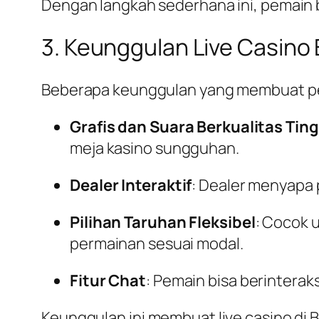
Dengan langkah sederhana ini, pemain bi
3. Keunggulan Live Casino 
Beberapa keunggulan yang membuat pe
Grafis dan Suara Berkualitas Ting
meja kasino sungguhan.
Dealer Interaktif
: Dealer menyapa
Pilihan Taruhan Fleksibel
: Cocok 
permainan sesuai modal.
Fitur Chat
: Pemain bisa berintera
Keunggulan ini membuat live casino di 