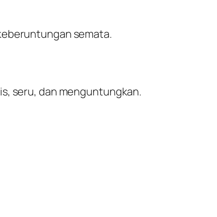
n keberuntungan semata.
is, seru, dan menguntungkan.