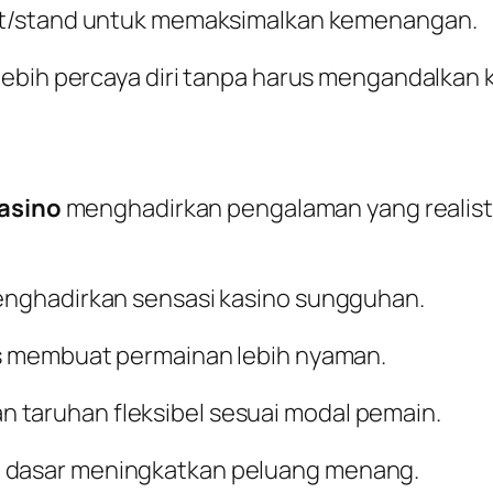
i hit/stand untuk memaksimalkan kemenangan.
lebih percaya diri tanpa harus mengandalka
Casino
menghadirkan pengalaman yang realist
menghadirkan sensasi kasino sungguhan.
tas membuat permainan lebih nyaman.
 taruhan fleksibel sesuai modal pemain.
i dasar meningkatkan peluang menang.