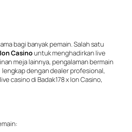
utama bagi banyak pemain. Salah satu
Ion Casino
untuk menghadirkan live
ainan meja lainnya, pengalaman bermain
 lengkap dengan dealer profesional,
ive casino di Badak178 x Ion Casino,
emain: