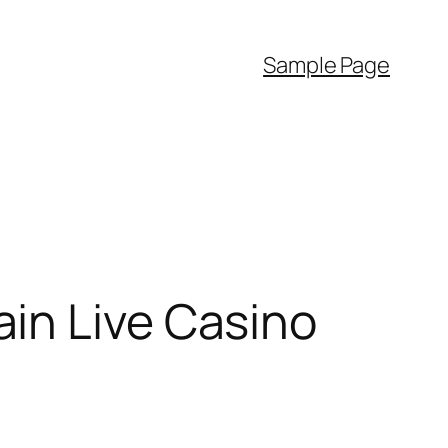
Sample Page
in Live Casino