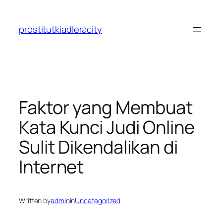
Skip
to
prostitutkiadleracity
content
Faktor yang Membuat
Kata Kunci Judi Online
Sulit Dikendalikan di
Internet
Written by
admin
in
Uncategorized