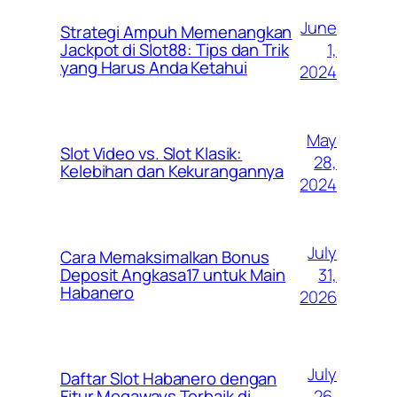
June
Strategi Ampuh Memenangkan
1,
Jackpot di Slot88: Tips dan Trik
yang Harus Anda Ketahui
2024
May
Slot Video vs. Slot Klasik:
28,
Kelebihan dan Kekurangannya
2024
July
Cara Memaksimalkan Bonus
31,
Deposit Angkasa17 untuk Main
Habanero
2026
July
Daftar Slot Habanero dengan
26,
Fitur Megaways Terbaik di