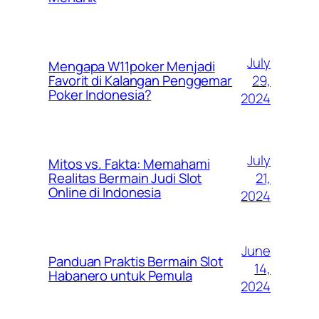
July
Mengapa W11poker Menjadi
29,
Favorit di Kalangan Penggemar
Poker Indonesia?
2024
July
Mitos vs. Fakta: Memahami
21,
Realitas Bermain Judi Slot
Online di Indonesia
2024
June
Panduan Praktis Bermain Slot
14,
Habanero untuk Pemula
2024