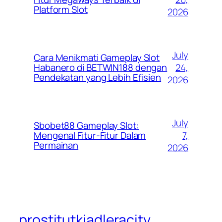
Platform Slot
2026
July
Cara Menikmati Gameplay Slot
24,
Habanero di BETWIN188 dengan
Pendekatan yang Lebih Efisien
2026
July
Sbobet88 Gameplay Slot:
7,
Mengenal Fitur-Fitur Dalam
Permainan
2026
prostitutkiadleracity