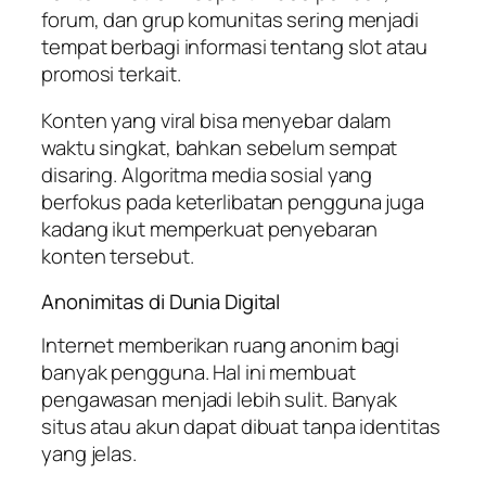
forum, dan grup komunitas sering menjadi
tempat berbagi informasi tentang slot atau
promosi terkait.
Konten yang viral bisa menyebar dalam
waktu singkat, bahkan sebelum sempat
disaring. Algoritma media sosial yang
berfokus pada keterlibatan pengguna juga
kadang ikut memperkuat penyebaran
konten tersebut.
Anonimitas di Dunia Digital
Internet memberikan ruang anonim bagi
banyak pengguna. Hal ini membuat
pengawasan menjadi lebih sulit. Banyak
situs atau akun dapat dibuat tanpa identitas
yang jelas.