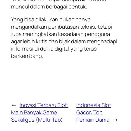
muncul dalam berbagai bentuk.
Yang bisa dilakukan bukan hanya
mengandalkan pembatasan teknis, tetapi
juga meningkatkan kesadaran pengguna
agar lebih kritis dan bijak dalam menghadapi
informasi di dunia digital yang terus
berkembang.
←
Inovasi Terbaru Slot:
Indonesia Slot
Main Banyak Game
Gacor: Top
Sekaligus (Multi-Tab)
Pemain Dunia
→