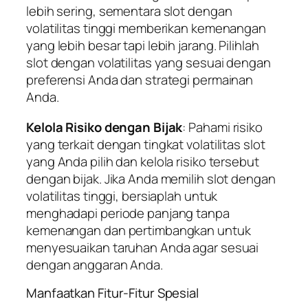
lebih sering, sementara slot dengan
volatilitas tinggi memberikan kemenangan
yang lebih besar tapi lebih jarang. Pilihlah
slot dengan volatilitas yang sesuai dengan
preferensi Anda dan strategi permainan
Anda.
Kelola Risiko dengan Bijak
: Pahami risiko
yang terkait dengan tingkat volatilitas slot
yang Anda pilih dan kelola risiko tersebut
dengan bijak. Jika Anda memilih slot dengan
volatilitas tinggi, bersiaplah untuk
menghadapi periode panjang tanpa
kemenangan dan pertimbangkan untuk
menyesuaikan taruhan Anda agar sesuai
dengan anggaran Anda.
Manfaatkan Fitur-Fitur Spesial