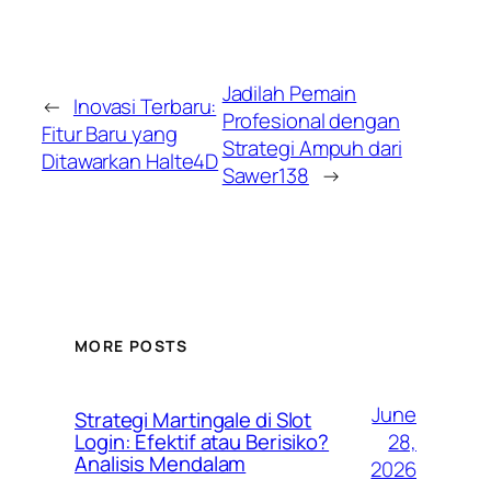
Jadilah Pemain
←
Inovasi Terbaru:
Profesional dengan
Fitur Baru yang
Strategi Ampuh dari
Ditawarkan Halte4D
Sawer138
→
MORE POSTS
June
Strategi Martingale di Slot
28,
Login: Efektif atau Berisiko?
Analisis Mendalam
2026