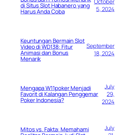
October
di Situs Slot Habanero yang
5, 2024
Harus Anda Coba
Keuntungan Bermain Slot
September
Video di WD138: Fitur
Animasi dan Bonus
18, 2024
Menarik
July
Mengapa W11poker Menjadi
29,
Favorit di Kalangan Penggemar
Poker Indonesia?
2024
July
Mitos vs. Fakta: Memahami