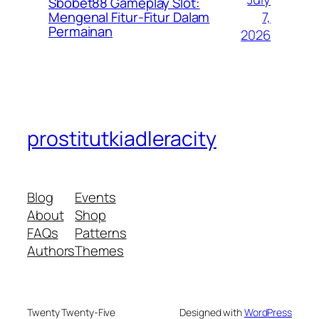
Sbobet88 Gameplay Slot:
7,
Mengenal Fitur-Fitur Dalam
Permainan
2026
prostitutkiadleracity
Blog
Events
About
Shop
FAQs
Patterns
Authors
Themes
Twenty Twenty-Five
Designed with
WordPress