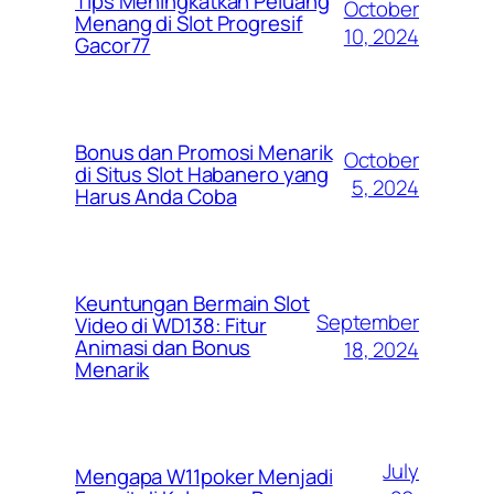
Tips Meningkatkan Peluang
October
Menang di Slot Progresif
10, 2024
Gacor77
Bonus dan Promosi Menarik
October
di Situs Slot Habanero yang
5, 2024
Harus Anda Coba
Keuntungan Bermain Slot
September
Video di WD138: Fitur
Animasi dan Bonus
18, 2024
Menarik
July
Mengapa W11poker Menjadi