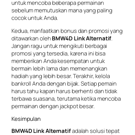
untuk mencoba beberapa permainan
sebelum memutuskan mana yang paling
cocok untuk Anda.
Kedua, manfaatkan bonus dan promosi yang
ditawarkan oleh
BMW4D Link Alternatif
.
Jangan ragu untuk mengikuti berbagai
promosi yang tersedia, karena ini bisa
memberikan Anda kesempatan untuk
bermain lebih lama dan memenangkan
hadiah yang lebih besar. Terakhir, kelola
bankroll Anda dengan bijak. Setiap pemain
harus tahu kapan harus berhenti dan tidak
terbawa suasana, terutama ketika mencoba
permainan dengan jackpot besar.
Kesimpulan
BMW4D Link Alternatif
adalah solusi tepat