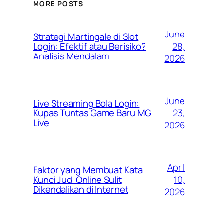
MORE POSTS
June
Strategi Martingale di Slot
28,
Login: Efektif atau Berisiko?
Analisis Mendalam
2026
June
Live Streaming Bola Login:
23,
Kupas Tuntas Game Baru MG
Live
2026
April
Faktor yang Membuat Kata
10,
Kunci Judi Online Sulit
Dikendalikan di Internet
2026