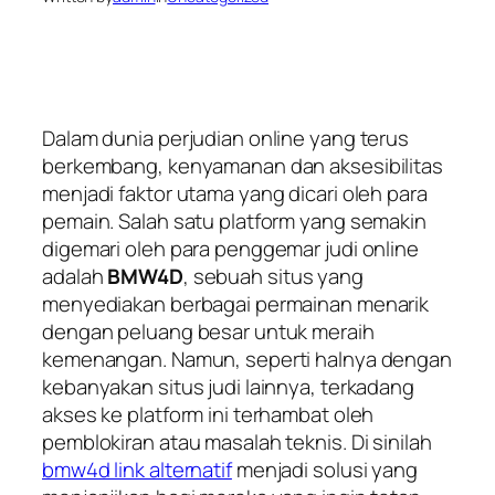
Dalam dunia perjudian online yang terus
berkembang, kenyamanan dan aksesibilitas
menjadi faktor utama yang dicari oleh para
pemain. Salah satu platform yang semakin
digemari oleh para penggemar judi online
adalah
BMW4D
, sebuah situs yang
menyediakan berbagai permainan menarik
dengan peluang besar untuk meraih
kemenangan. Namun, seperti halnya dengan
kebanyakan situs judi lainnya, terkadang
akses ke platform ini terhambat oleh
pemblokiran atau masalah teknis. Di sinilah
bmw4d link alternatif
menjadi solusi yang