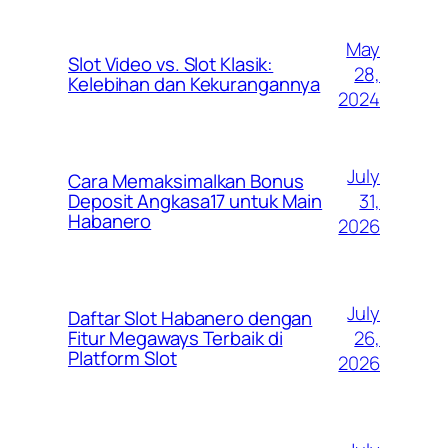
May
Slot Video vs. Slot Klasik:
28,
Kelebihan dan Kekurangannya
2024
July
Cara Memaksimalkan Bonus
31,
Deposit Angkasa17 untuk Main
Habanero
2026
July
Daftar Slot Habanero dengan
26,
Fitur Megaways Terbaik di
Platform Slot
2026