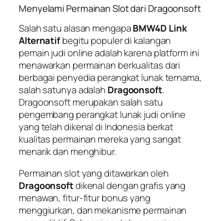
Menyelami Permainan Slot dari Dragoonsoft
Salah satu alasan mengapa
BMW4D Link
Alternatif
begitu populer di kalangan
pemain judi online adalah karena platform ini
menawarkan permainan berkualitas dari
berbagai penyedia perangkat lunak ternama,
salah satunya adalah
Dragoonsoft
.
Dragoonsoft merupakan salah satu
pengembang perangkat lunak judi online
yang telah dikenal di Indonesia berkat
kualitas permainan mereka yang sangat
menarik dan menghibur.
Permainan slot yang ditawarkan oleh
Dragoonsoft
dikenal dengan grafis yang
menawan, fitur-fitur bonus yang
menggiurkan, dan mekanisme permainan