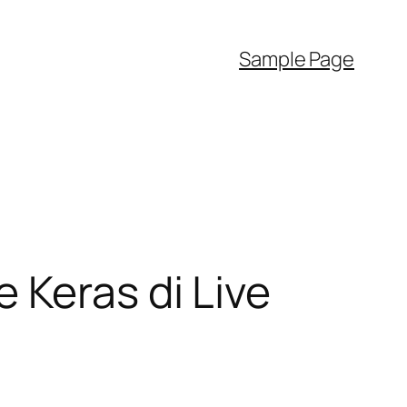
Sample Page
 Keras di Live