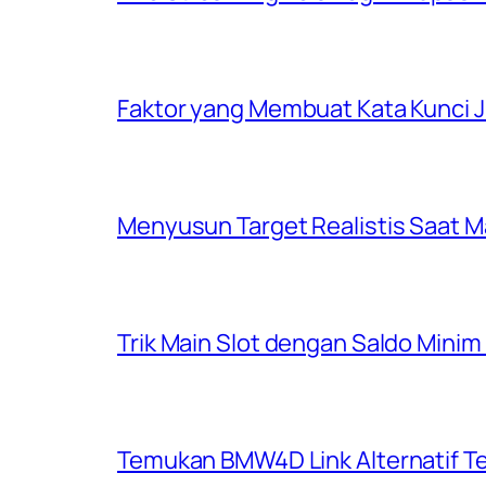
Faktor yang Membuat Kata Kunci Jud
Menyusun Target Realistis Saat M
Trik Main Slot dengan Saldo Minim 
Temukan BMW4D Link Alternatif T