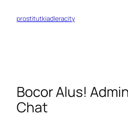
Skip
to
prostitutkiadleracity
content
Bocor Alus! Admin
Chat