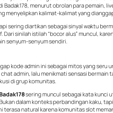
i Badak178, menurut obrolan para pemain, live 
g menyelipkan kalimat-kalimat yang diangga
api sering diartikan sebagai sinyal waktu be
 Dari sinilah istilah “bocor alus” muncul, kar
ain senyum-senyum sendiri.
p kode admin ini sebagai mitos yang seru unt
t admin, lalu menikmati sensasi bermain tanp
usi di grup komunitas.
Badak178
sering muncul sebagai kata kunci
Bukan dalam konteks perbandingan kaku, tapi 
ni terasa natural karena komunitas slot meman