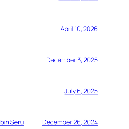
April 10, 2026
December 3, 2025
July 6, 2025
bih Seru
December 26, 2024