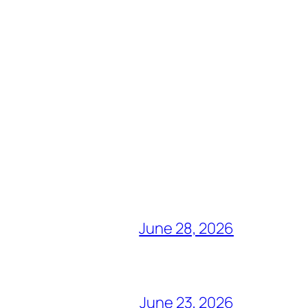
June 28, 2026
June 23, 2026