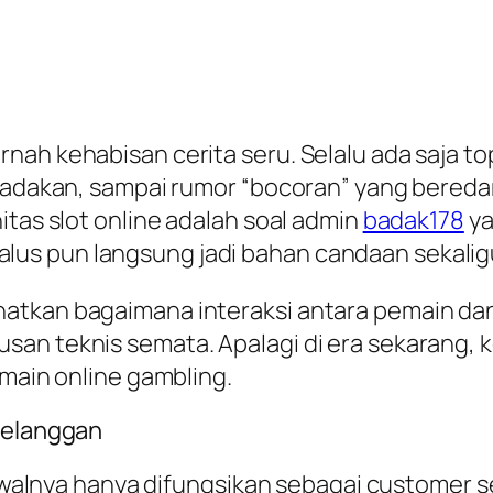
nah kehabisan cerita seru. Selalu ada saja to
dadakan, sampai rumor “bocoran” yang beredar 
itas slot online adalah soal admin
badak178
ya
cor alus pun langsung jadi bahan candaan sekal
atkan bagaimana interaksi antara pemain dan 
an teknis semata. Apalagi di era sekarang, k
emain online gambling.
 Pelanggan
t awalnya hanya difungsikan sebagai customer 