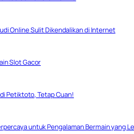
i Online Sulit Dikendalikan di Internet
ain Slot Gacor
di Petiktoto, Tetap Cuan!
erpercaya untuk Pengalaman Bermain yang Le