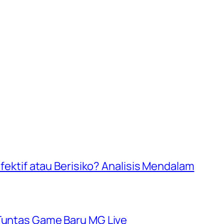
Efektif atau Berisiko? Analisis Mendalam
 Tuntas Game Baru MG Live