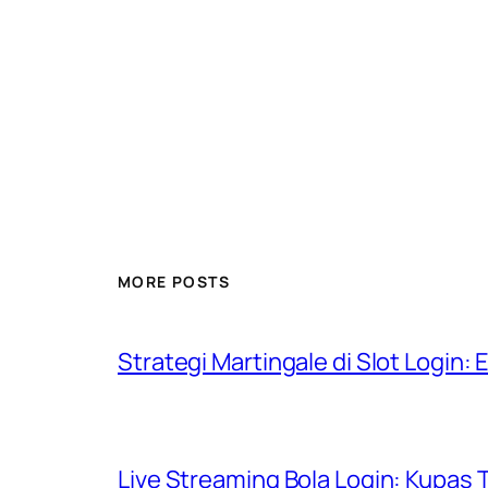
MORE POSTS
Strategi Martingale di Slot Login: 
Live Streaming Bola Login: Kupas