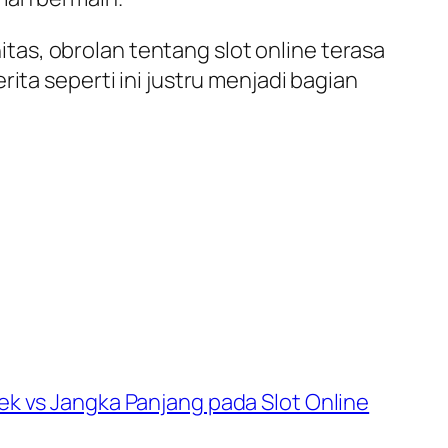
tas, obrolan tentang slot online terasa
ita seperti ini justru menjadi bagian
k vs Jangka Panjang pada Slot Online