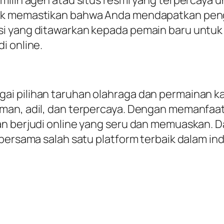
tuk memastikan bahwa Anda mendapatkan pen
si yang ditawarkan kepada pemain baru untuk
i online.
i pilihan taruhan olahraga dan permainan kas
man, adil, dan terpercaya. Dengan memanfaat
n berjudi online yang seru dan memuaskan. D
ersama salah satu platform terbaik dalam indus