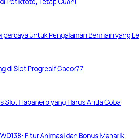
di Petiktoto, Tetap Cuan!
erpercaya untuk Pengalaman Bermain yang Le
 di Slot Progresif Gacor77
us Slot Habanero yang Harus Anda Coba
 WD138: Fitur Animasi dan Bonus Menarik