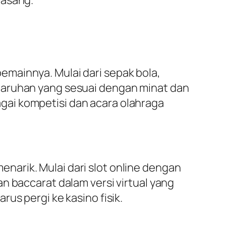
pasang.
mainnya. Mulai dari sepak bola,
taruhan yang sesuai dengan minat dan
gai kompetisi dan acara olahraga
arik. Mulai dari slot online dengan
n baccarat dalam versi virtual yang
us pergi ke kasino fisik.