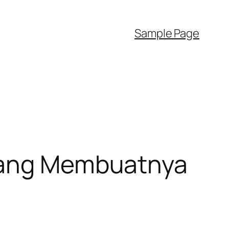
Sample Page
 yang Membuatnya