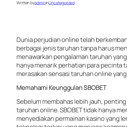
Written by
admin
in
Uncategorized
Dunia perjudian online telah berkemb
berbagai jenis taruhan tanpa harus m
menawarkan pengalaman taruhan yang lu
hanya menarik perhatian para pecinta ta
merasakan sensasi taruhan online yan
Memahami Keunggulan SBOBET
Sebelum membahas lebih jauh, penti
taruhan online. SBOBET tidak hanya men
menyediakan permainan kasino yang le