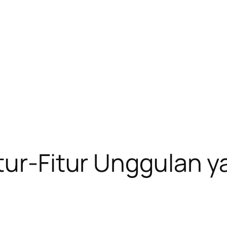
itur-Fitur Unggulan