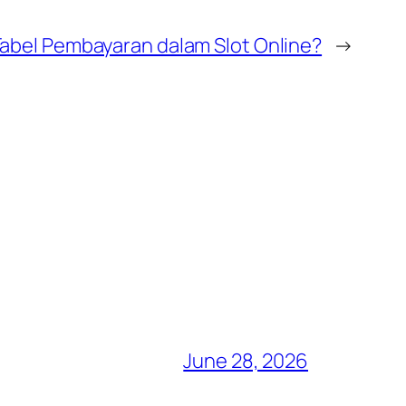
bel Pembayaran dalam Slot Online?
→
June 28, 2026