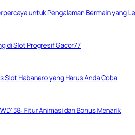
erpercaya untuk Pengalaman Bermain yang Le
 di Slot Progresif Gacor77
us Slot Habanero yang Harus Anda Coba
 WD138: Fitur Animasi dan Bonus Menarik