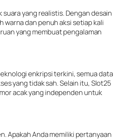
 suara yang realistis. Dengan desain
 warna dan penuh aksi setiap kali
seruan yang membuat pengalaman
nologi enkripsi terkini, semua data
s yang tidak sah. Selain itu, Slot25
omor acak yang independen untuk
en. Apakah Anda memiliki pertanyaan