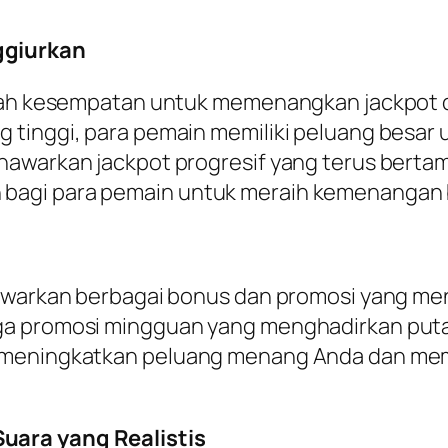
ggiurkan
alah kesempatan untuk memenangkan jackpot 
g tinggi, para pemain memiliki peluang besa
nawarkan jackpot progresif yang terus bert
bagi para pemain untuk meraih kemenangan 
awarkan berbagai bonus dan promosi yang mena
ga promosi mingguan yang menghadirkan puta
k meningkatkan peluang menang Anda dan me
uara yang Realistis