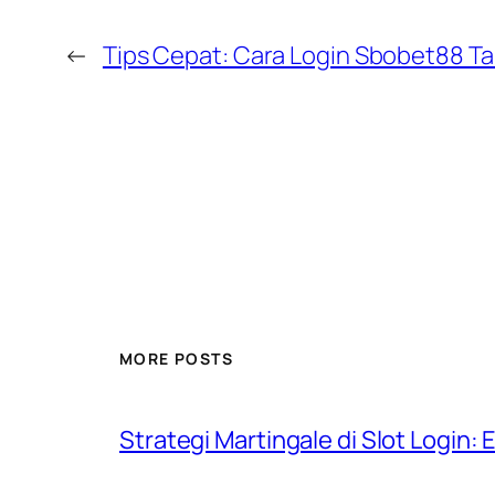
←
Tips Cepat: Cara Login Sbobet88 T
MORE POSTS
Strategi Martingale di Slot Login: 