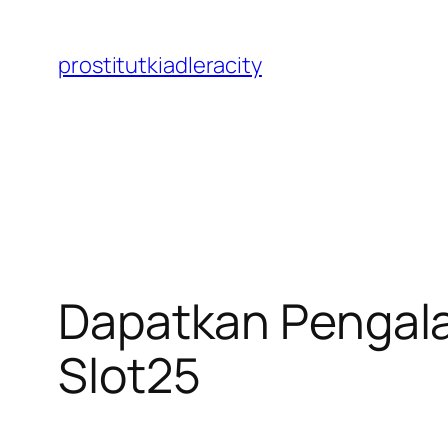
Skip
to
prostitutkiadleracity
content
Dapatkan Pengala
Slot25