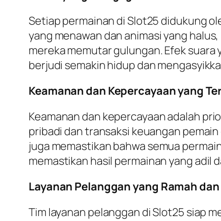
Setiap permainan di Slot25 didukung ol
yang menawan dan animasi yang halus, p
mereka memutar gulungan. Efek suara
berjudi semakin hidup dan mengasyikka
Keamanan dan Kepercayaan yang Te
Keamanan dan kepercayaan adalah prior
pribadi dan transaksi keuangan pemain d
juga memastikan bahwa semua permaina
memastikan hasil permainan yang adil 
Layanan Pelanggan yang Ramah dan
Tim layanan pelanggan di Slot25 siap 