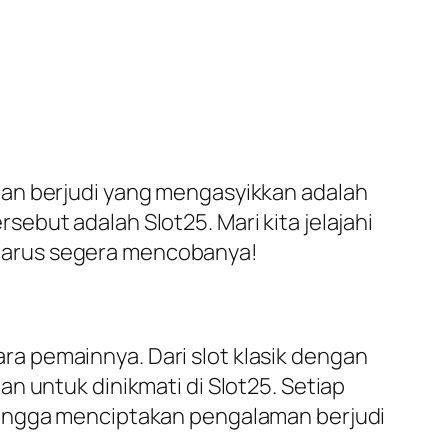
man berjudi yang mengasyikkan adalah
but adalah Slot25. Mari kita jelajahi
harus segera mencobanya!
a pemainnya. Dari slot klasik dengan
n untuk dinikmati di Slot25. Setiap
hingga menciptakan pengalaman berjudi