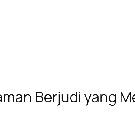
man Berjudi yang Me