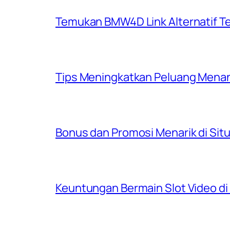
Temukan BMW4D Link Alternatif T
Tips Meningkatkan Peluang Menang
Bonus dan Promosi Menarik di Sit
Keuntungan Bermain Slot Video di