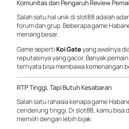
Komunitas dan Pengaruh Review Pema
Salah satu hal unik di
slot88
adalah adan
forum dan grup. Beberapa game Habaner
menang besar.
Game seperti
Koi Gate
yang awalnya dia
reputasinya yang gacor. Banyak pemai
ternyata bisa membawa kemenangan b
RTP Tinggi, Tapi Butuh Kesabaran
Salah satu rahasia kenapa game Habane
cenderung tinggi. Di
slot88
, kamu bisa
memilih dengan lebih bijak.