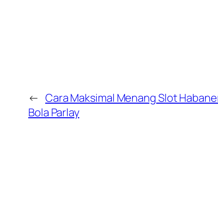
←
Cara Maksimal Menang Slot Habanero
Bola Parlay