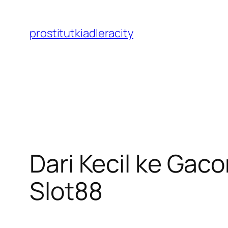
Skip
to
prostitutkiadleracity
content
Dari Kecil ke Gac
Slot88