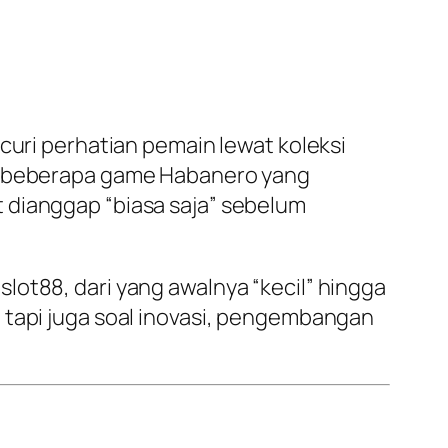
curi perhatian pemain lewat koleksi
a beberapa game Habanero yang
 dianggap “biasa saja” sebelum
i
slot88
, dari yang awalnya “kecil” hingga
 tapi juga soal inovasi, pengembangan