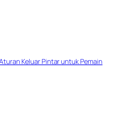
Aturan Keluar Pintar untuk Pemain