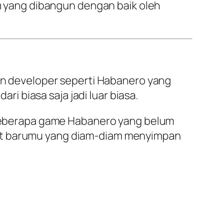
em yang dibangun dengan baik oleh
n developer seperti Habanero yang
 biasa saja jadi luar biasa.
a beberapa game Habanero yang belum
rit barumu yang diam-diam menyimpan