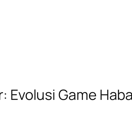
or: Evolusi Game Haba