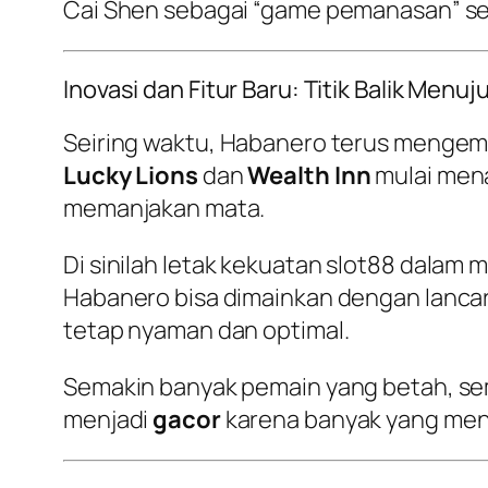
Cai Shen sebagai “game pemanasan” se
Inovasi dan Fitur Baru: Titik Balik Menuj
Seiring waktu, Habanero terus mengemb
Lucky Lions
dan
Wealth Inn
mulai mena
memanjakan mata.
Di sinilah letak kekuatan
slot88
dalam m
Habanero bisa dimainkan dengan lancar
tetap nyaman dan optimal.
Semakin banyak pemain yang betah, se
menjadi
gacor
karena banyak yang men