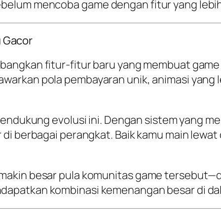
belum mencoba game dengan fitur yang lebih
u Gacor
angkan fitur-fitur baru yang membuat game me
warkan pola pembayaran unik, animasi yang le
endukung evolusi ini. Dengan sistem yang
 di berbagai perangkat. Baik kamu main lewa
makin besar pula komunitas game tersebut—da
dapatkan kombinasi kemenangan besar di da