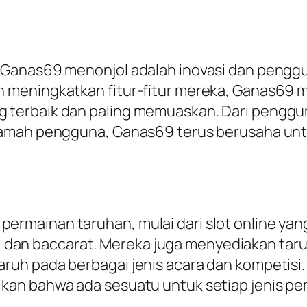
Ganas69 menonjol adalah inovasi dan penggun
 meningkatkan fitur-fitur mereka, Ganas69
 terbaik dan paling memuaskan. Dari penggu
ramah pengguna, Ganas69 terus berusaha unt
rmainan taruhan, mulai dari slot online ya
te, dan baccarat. Mereka juga menyediakan ta
ruh pada berbagai jenis acara dan kompetis
an bahwa ada sesuatu untuk setiap jenis pe