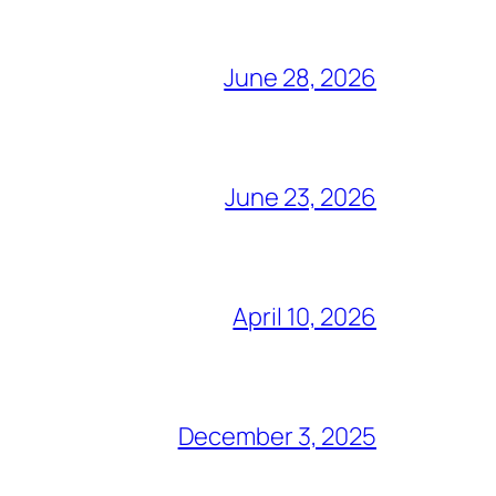
June 28, 2026
June 23, 2026
April 10, 2026
December 3, 2025