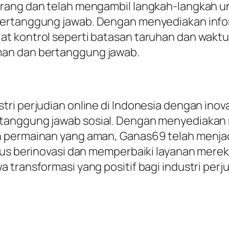
orang dan telah mengambil langkah-langkah 
bertanggung jawab. Dengan menyediakan info
at kontrol seperti batasan taruhan dan wak
man dan bertanggung jawab.
ri perjudian online di Indonesia dengan inova
tanggung jawab sosial. Dengan menyediakan 
n permainan yang aman, Ganas69 telah menja
erus berinovasi dan memperbaiki layanan mer
transformasi yang positif bagi industri perjud