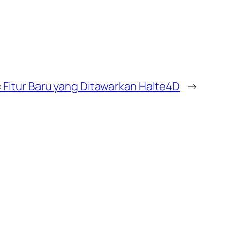
: Fitur Baru yang Ditawarkan Halte4D
→