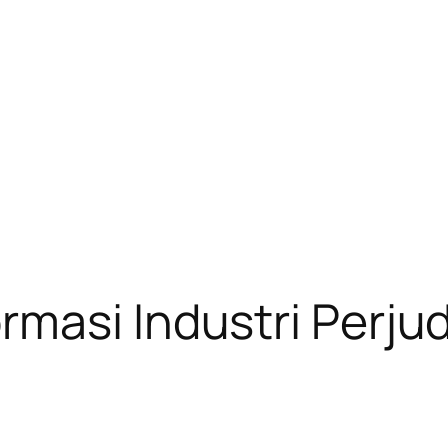
masi Industri Perjud