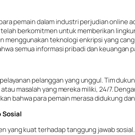
i para pemain dalam industri perjudian online
 telah berkomitmen untuk memberikan lingk
an menggunakan teknologi enkripsi yang cang
hwa semua informasi pribadi dan keuangan pa
na pelayanan pelanggan yang unggul. Tim du
atau masalah yang mereka miliki, 24/7. Den
an bahwa para pemain merasa didukung dan d
 Sosial
men yang kuat terhadap tanggung jawab sosia