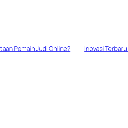
taan Pemain Judi Online?
Inovasi Terbaru