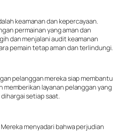
 adalah keamanan dan kepercayaan.
ungan permainan yang aman dan
gih dan menjalani audit keamanan
ra pemain tetap aman dan terlindungi.
kungan pelanggan mereka siap membantu
gan memberikan layanan pelanggan yang
ihargai setiap saat.
l. Mereka menyadari bahwa perjudian