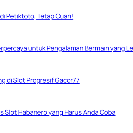
di Petiktoto, Tetap Cuan!
erpercaya untuk Pengalaman Bermain yang Le
 di Slot Progresif Gacor77
us Slot Habanero yang Harus Anda Coba