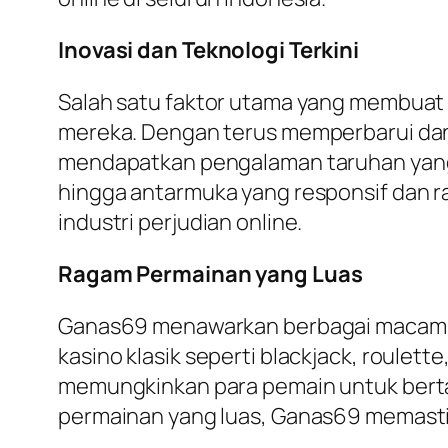
Inovasi dan Teknologi Terkini
Salah satu faktor utama yang membuat 
mereka. Dengan terus memperbarui dan
mendapatkan pengalaman taruhan yang
hingga antarmuka yang responsif dan 
industri perjudian online.
Ragam Permainan yang Luas
Ganas69 menawarkan berbagai macam pe
kasino klasik seperti blackjack, roulet
memungkinkan para pemain untuk berta
permainan yang luas, Ganas69 memastik