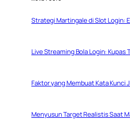
Strategi Martingale di Slot Login: 
Live Streaming Bola Login: Kupas
Faktor yang Membuat Kata Kunci Jud
Menyusun Target Realistis Saat M