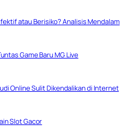
Efektif atau Berisiko? Analisis Mendalam
 Tuntas Game Baru MG Live
i Online Sulit Dikendalikan di Internet
ain Slot Gacor