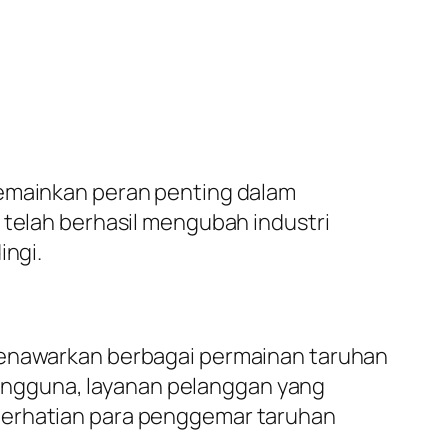
emainkan peran penting dalam
 telah berhasil mengubah industri
ingi.
 menawarkan berbagai permainan taruhan
engguna, layanan pelanggan yang
 perhatian para penggemar taruhan