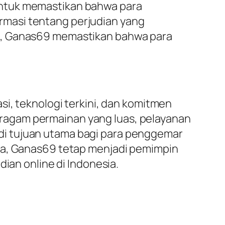
untuk memastikan bahwa para
rmasi tentang perjudian yang
tu, Ganas69 memastikan bahwa para
si, teknologi terkini, dan komitmen
ragam permainan yang luas, pelayanan
di tujuan utama bagi para penggemar
eka, Ganas69 tetap menjadi pemimpin
ian online di Indonesia.