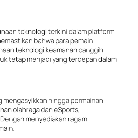
aan teknologi terkini dalam platform
 memastikan bahwa para pemain
naan teknologi keamanan canggih
uk tetap menjadi yang terdepan dalam
ng mengasyikkan hingga permainan
ruhan olahraga dan eSports,
i. Dengan menyediakan ragam
main.