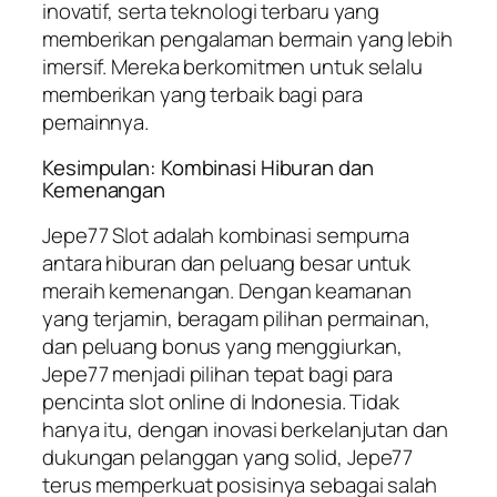
inovatif, serta teknologi terbaru yang
memberikan pengalaman bermain yang lebih
imersif. Mereka berkomitmen untuk selalu
memberikan yang terbaik bagi para
pemainnya.
Kesimpulan: Kombinasi Hiburan dan
Kemenangan
Jepe77 Slot adalah kombinasi sempurna
antara hiburan dan peluang besar untuk
meraih kemenangan. Dengan keamanan
yang terjamin, beragam pilihan permainan,
dan peluang bonus yang menggiurkan,
Jepe77 menjadi pilihan tepat bagi para
pencinta slot online di Indonesia. Tidak
hanya itu, dengan inovasi berkelanjutan dan
dukungan pelanggan yang solid, Jepe77
terus memperkuat posisinya sebagai salah