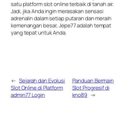
satu platform slot online terbaik di tanah air.
Jadi, jika Anda ingin merasakan sensasi
adrenalin dalam setiap putaran dan meraih
kemenangan besar, Jepe77 adalah tempat
yang tepat untuk Anda.
←
Sejarah dan Evolusi
Panduan Bermain
Slot Online di Platform
Slot Progresif di
admin77 Login
kno89
→