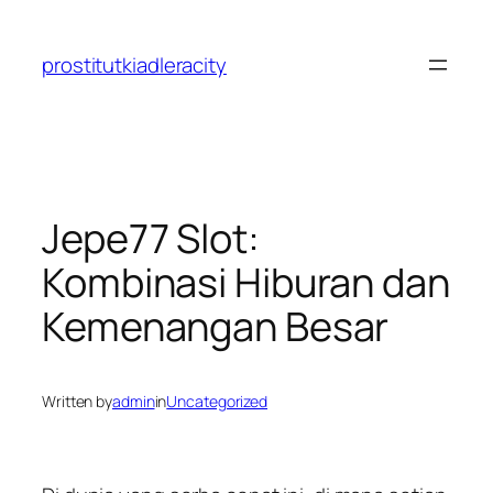
Skip
to
prostitutkiadleracity
content
Jepe77 Slot:
Kombinasi Hiburan dan
Kemenangan Besar
Written by
admin
in
Uncategorized