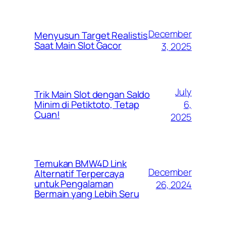
December
Menyusun Target Realistis
Saat Main Slot Gacor
3, 2025
July
Trik Main Slot dengan Saldo
6,
Minim di Petiktoto, Tetap
Cuan!
2025
Temukan BMW4D Link
December
Alternatif Terpercaya
untuk Pengalaman
26, 2024
Bermain yang Lebih Seru