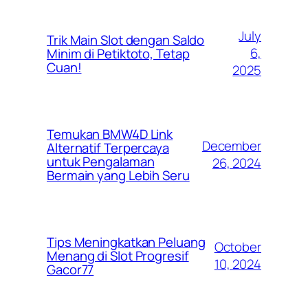
July
Trik Main Slot dengan Saldo
6,
Minim di Petiktoto, Tetap
Cuan!
2025
Temukan BMW4D Link
December
Alternatif Terpercaya
untuk Pengalaman
26, 2024
Bermain yang Lebih Seru
Tips Meningkatkan Peluang
October
Menang di Slot Progresif
10, 2024
Gacor77