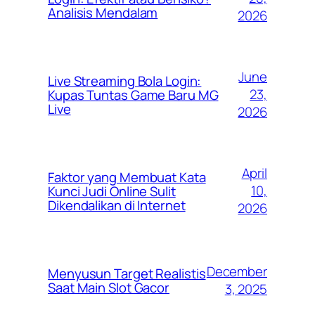
Analisis Mendalam
2026
June
Live Streaming Bola Login:
23,
Kupas Tuntas Game Baru MG
Live
2026
April
Faktor yang Membuat Kata
10,
Kunci Judi Online Sulit
Dikendalikan di Internet
2026
December
Menyusun Target Realistis
Saat Main Slot Gacor
3, 2025