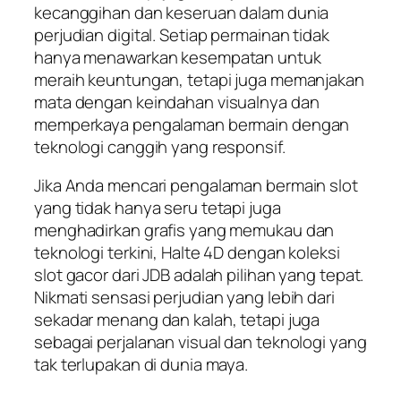
kecanggihan dan keseruan dalam dunia
perjudian digital. Setiap permainan tidak
hanya menawarkan kesempatan untuk
meraih keuntungan, tetapi juga memanjakan
mata dengan keindahan visualnya dan
memperkaya pengalaman bermain dengan
teknologi canggih yang responsif.
Jika Anda mencari pengalaman bermain slot
yang tidak hanya seru tetapi juga
menghadirkan grafis yang memukau dan
teknologi terkini, Halte 4D dengan koleksi
slot gacor dari JDB adalah pilihan yang tepat.
Nikmati sensasi perjudian yang lebih dari
sekadar menang dan kalah, tetapi juga
sebagai perjalanan visual dan teknologi yang
tak terlupakan di dunia maya.