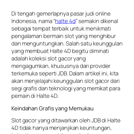
Di tengah gemerlapnya pasar judi online
Indonesia, nama “
halte 4d
” semakin dikenal
sebagai tempat terbaik untuk menikmati
pengalaman bermain slot yang menghibur
dan menguntungkan. Salah satu keunggulan
yang membuat Halte 4D begitu diminati
adalah koleksi slot gacor yang
mengagumkan, khususnya dari provider
terkemuka seperti JDB. Dalam artikel ini, kita
akan menjelajahi keunggulan slot gacor dari
segi grafis dan teknologi yang memikat para
pemain di Halte 4D.
Keindahan Grafis yang Memukau
Slot gacor yang ditawarkan oleh JDB di Halte
4D tidak hanya menjanjikan keuntungan,