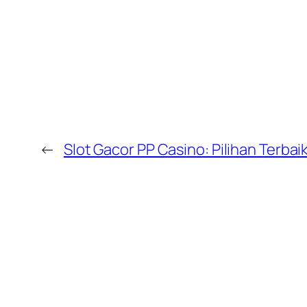
←
Slot Gacor PP Casino: Pilihan Terbai