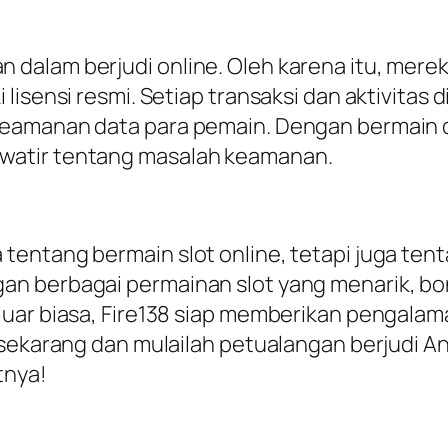
dalam berjudi online. Oleh karena itu, mer
isensi resmi. Setiap transaksi dan aktivitas d
eamanan data para pemain. Dengan bermain di
watir tentang masalah keamanan.
tentang bermain slot online, tetapi juga te
an berbagai permainan slot yang menarik, bo
uar biasa, Fire138 siap memberikan pengalaman
sekarang dan mulailah petualangan berjudi And
tnya!