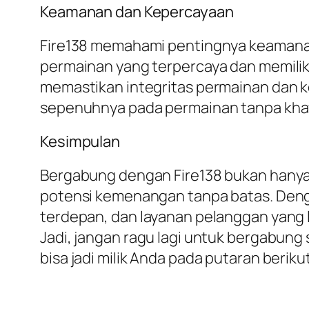
Keamanan dan Kepercayaan
Fire138 memahami pentingnya keamanan 
permainan yang terpercaya dan memiliki l
memastikan integritas permainan dan k
sepenuhnya pada permainan tanpa kha
Kesimpulan
Bergabung dengan Fire138 bukan hanya 
potensi kemenangan tanpa batas. Deng
terdepan, dan layanan pelanggan yang l
Jadi, jangan ragu lagi untuk bergabung 
bisa jadi milik Anda pada putaran beriku