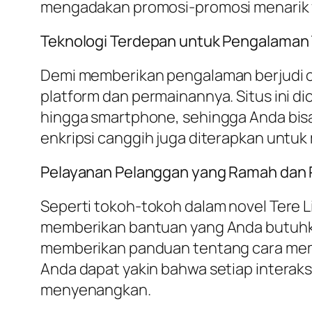
mengadakan promosi-promosi menarik y
Teknologi Terdepan untuk Pengalaman 
Demi memberikan pengalaman berjudi o
platform dan permainannya. Situs ini d
hingga smartphone, sehingga Anda bisa 
enkripsi canggih juga diterapkan untu
Pelayanan Pelanggan yang Ramah dan 
Seperti tokoh-tokoh dalam novel Tere Li
memberikan bantuan yang Anda butuhka
memberikan panduan tentang cara mem
Anda dapat yakin bahwa setiap intera
menyenangkan.