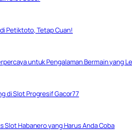
di Petiktoto, Tetap Cuan!
erpercaya untuk Pengalaman Bermain yang Le
 di Slot Progresif Gacor77
us Slot Habanero yang Harus Anda Coba