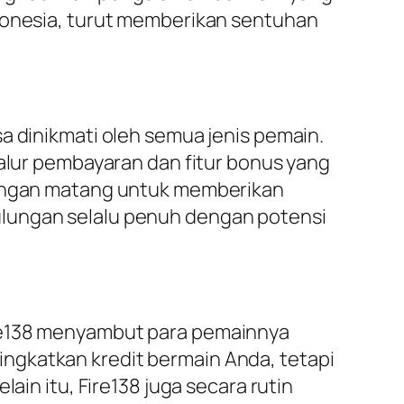
ndonesia, turut memberikan sentuhan
a dinikmati oleh semua jenis pemain.
jalur pembayaran dan fitur bonus yang
 dengan matang untuk memberikan
ulungan selalu penuh dengan potensi
ire138 menyambut para pemainnya
ngkatkan kredit bermain Anda, tetapi
 itu, Fire138 juga secara rutin