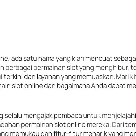
ine, ada satu nama yang kian mencuat sebagai
rkan berbagai permainan slot yang menghibur,
i terkini dan layanan yang memuaskan. Mari ki
main slot online dan bagaimana Anda dapat me
g selalu mengajak pembaca untuk menjelajahi 
han permainan slot online mereka. Dari tema
yang memukau dan fitur-fitur menarik yang m