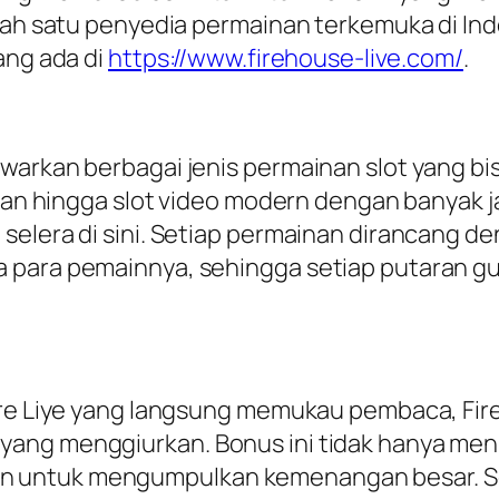
alah satu penyedia permainan terkemuka di I
ang ada di
https://www.firehouse-live.com/
.
warkan berbagai jenis permainan slot yang bis
ungan hingga slot video modern dengan banyak 
 selera di sini. Setiap permainan dirancang
 para pemainnya, sehingga setiap putaran g
Tere Liye yang langsung memukau pembaca, F
ang menggiurkan. Bonus ini tidak hanya meni
untuk mengumpulkan kemenangan besar. Selain