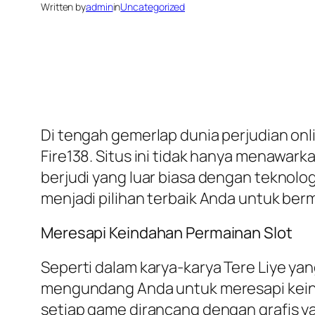
Written by
admin
in
Uncategorized
Di tengah gemerlap dunia perjudian onl
Fire138. Situs ini tidak hanya menawa
berjudi yang luar biasa dengan teknolog
menjadi pilihan terbaik Anda untuk ber
Meresapi Keindahan Permainan Slot
Seperti dalam karya-karya Tere Liye yan
mengundang Anda untuk meresapi keinda
setiap game dirancang dengan grafis 