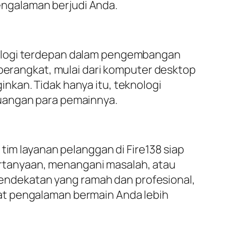
ngalaman berjudi Anda.
nologi terdepan dalam pengembangan
 perangkat, mulai dari komputer desktop
nkan. Tidak hanya itu, teknologi
euangan para pemainnya.
tim layanan pelanggan di Fire138 siap
rtanyaan, menangani masalah, atau
ndekatan yang ramah dan profesional,
at pengalaman bermain Anda lebih