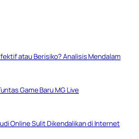
Efektif atau Berisiko? Analisis Mendalam
 Tuntas Game Baru MG Live
i Online Sulit Dikendalikan di Internet