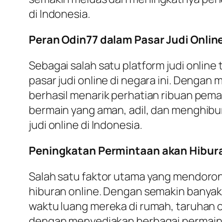
di Indonesia.
Peran Odin77 dalam Pasar Judi Onlin
Sebagai salah satu platform judi online
pasar judi online di negara ini. Denga
berhasil menarik perhatian ribuan pema
bermain yang aman, adil, dan menghi
judi online di Indonesia.
Peningkatan Permintaan akan Hibur
Salah satu faktor utama yang mendoron
hiburan online. Dengan semakin banyak
waktu luang mereka di rumah, taruhan on
dengan menyediakan berbagai permaina