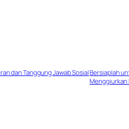
ran dan Tanggung Jawab Sosial
Bersiaplah u
Menggiurkan