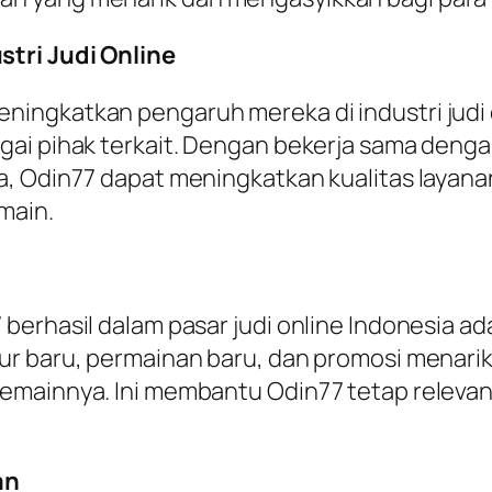
tri Judi Online
ingkatkan pengaruh mereka di industri judi o
gai pihak terkait. Dengan bekerja sama deng
ya, Odin77 dapat meningkatkan kualitas lay
main.
berhasil dalam pasar judi online Indonesia a
ur baru, permainan baru, dan promosi menarik
emainnya. Ini membantu Odin77 tetap relevan 
an