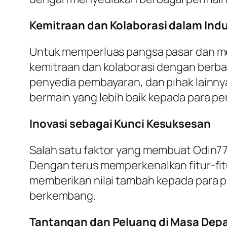
Kemitraan dan Kolaborasi dalam Indus
Untuk memperluas pangsa pasar dan men
kemitraan dan kolaborasi dengan berba
penyedia pembayaran, dan pihak lainn
bermain yang lebih baik kepada para pe
Inovasi sebagai Kunci Kesuksesan
Salah satu faktor yang membuat Odin77 
Dengan terus memperkenalkan fitur-fit
memberikan nilai tambah kepada para p
berkembang.
Tantangan dan Peluang di Masa Dep