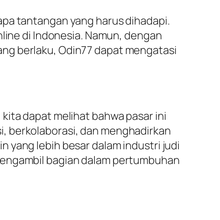
apa tantangan yang harus dihadapi.
nline di Indonesia. Namun, dengan
ang berlaku, Odin77 dapat mengatasi
kita dapat melihat bahwa pasar ini
i, berkolaborasi, dan menghadirkan
 yang lebih besar dalam industri judi
 mengambil bagian dalam pertumbuhan