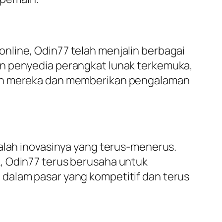
nline, Odin77 telah menjalin berbagai
an penyedia perangkat lunak terkemuka,
anan mereka dan memberikan pengalaman
dalah inovasinya yang terus-menerus.
, Odin77 terus berusaha untuk
dalam pasar yang kompetitif dan terus