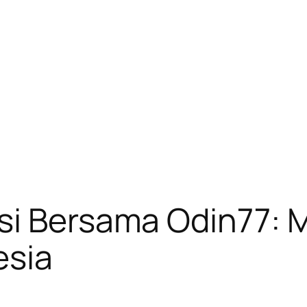
si Bersama Odin77:
esia