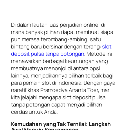
Di dalam lautan luas perjudian online, di
mana banyak pilihan dapat membuat siapa
pun merasa terombang-ambing, satu
bintang baru bersinar dengan terang:
slot
deposit pulsa tanpa potongan
. Metode ini
menawarkan berbagai keuntungan yang
membuatnya menonjol di antara opsi
lainnya, menjadikannya pilihan terbaik bagi
para pemain slot di Indonesia. Dengan gaya
naratif khas Pramoedya Ananta Toer, mari
kita jelajahi mengapa slot deposit pulsa
tanpa potongan dapat menjadi pilihan
cerdas untuk Anda.
Kemudahan yang Tak Ternilai: Langkah
Awal Menuju Kenyamanan