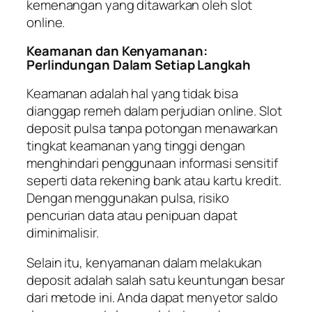
kemenangan yang ditawarkan oleh slot
online.
Keamanan dan Kenyamanan:
Perlindungan Dalam Setiap Langkah
Keamanan adalah hal yang tidak bisa
dianggap remeh dalam perjudian online. Slot
deposit pulsa tanpa potongan menawarkan
tingkat keamanan yang tinggi dengan
menghindari penggunaan informasi sensitif
seperti data rekening bank atau kartu kredit.
Dengan menggunakan pulsa, risiko
pencurian data atau penipuan dapat
diminimalisir.
Selain itu, kenyamanan dalam melakukan
deposit adalah salah satu keuntungan besar
dari metode ini. Anda dapat menyetor saldo