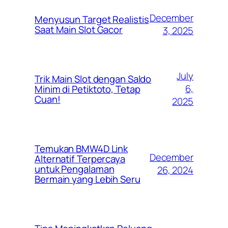
December
Menyusun Target Realistis
Saat Main Slot Gacor
3, 2025
July
Trik Main Slot dengan Saldo
6,
Minim di Petiktoto, Tetap
Cuan!
2025
Temukan BMW4D Link
December
Alternatif Terpercaya
untuk Pengalaman
26, 2024
Bermain yang Lebih Seru