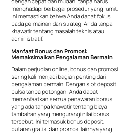
dengan cepat dan mudah, tanpa harus
menghadapi berbagai prosedur yang rumit.
Ini memastikan bahwa Anda dapat fokus
pada permainan dan strategi Anda tanpa
khawatir tentang masalah teknis atau
administratif.
Manfaat Bonus dan Promosi:
Memaksimalkan Pengalaman Bermain
Dalam perjudian online, bonus dan promosi
sering kali menjadi bagian penting dari
pengalaman bermain. Dengan slot deposit
pulsa tanpa potongan, Anda dapat
memanfaatkan semua penawaran bonus
yang ada tanpa khawatir tentang biaya
tambahan yang mengurangi nilai bonus
tersebut. Ini termasuk bonus deposit,
putaran gratis, dan promosi lainnya yang