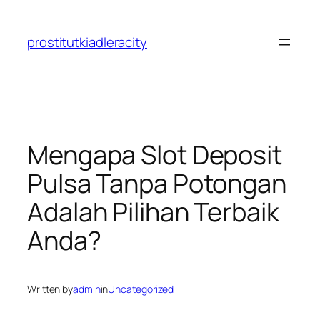
Skip
to
prostitutkiadleracity
content
Mengapa Slot Deposit
Pulsa Tanpa Potongan
Adalah Pilihan Terbaik
Anda?
Written by
admin
in
Uncategorized