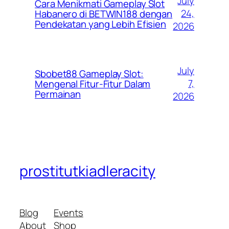
July
Cara Menikmati Gameplay Slot
24,
Habanero di BETWIN188 dengan
Pendekatan yang Lebih Efisien
2026
July
Sbobet88 Gameplay Slot:
7,
Mengenal Fitur-Fitur Dalam
Permainan
2026
prostitutkiadleracity
Blog
Events
About
Shop