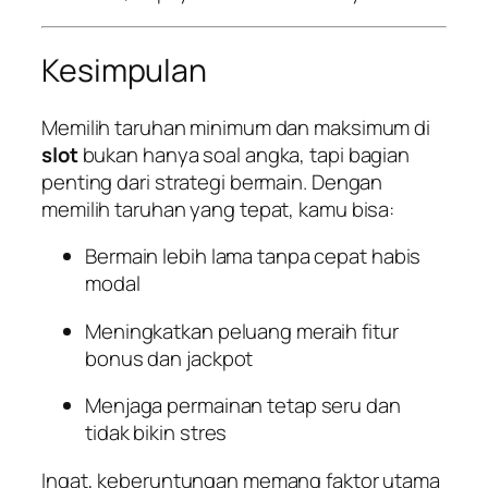
Kesimpulan
Memilih taruhan minimum dan maksimum di
slot
bukan hanya soal angka, tapi bagian
penting dari strategi bermain. Dengan
memilih taruhan yang tepat, kamu bisa:
Bermain lebih lama tanpa cepat habis
modal
Meningkatkan peluang meraih fitur
bonus dan jackpot
Menjaga permainan tetap seru dan
tidak bikin stres
Ingat, keberuntungan memang faktor utama