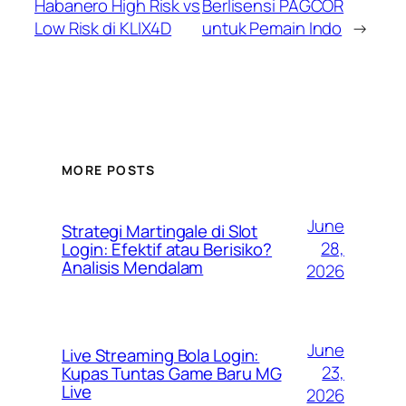
Habanero High Risk vs
Berlisensi PAGCOR
Low Risk di KLIX4D
untuk Pemain Indo
→
MORE POSTS
June
Strategi Martingale di Slot
28,
Login: Efektif atau Berisiko?
Analisis Mendalam
2026
June
Live Streaming Bola Login:
23,
Kupas Tuntas Game Baru MG
Live
2026