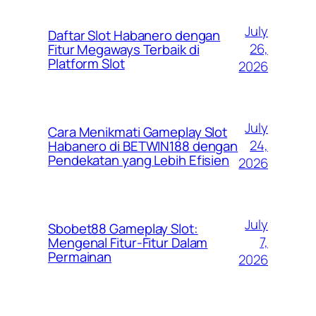
July
Daftar Slot Habanero dengan
26,
Fitur Megaways Terbaik di
Platform Slot
2026
July
Cara Menikmati Gameplay Slot
24,
Habanero di BETWIN188 dengan
Pendekatan yang Lebih Efisien
2026
July
Sbobet88 Gameplay Slot:
7,
Mengenal Fitur-Fitur Dalam
Permainan
2026