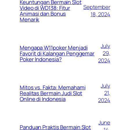
Keuntungan Bermain Slot
September
Video di WD138: Fitur
Animasi dan Bonus
18, 2024
Menarik
July
Mengapa W11poker Menjadi
29,
Favorit di Kalangan Penggemar
Poker Indonesia?
2024
July
Mitos vs. Fakta: Memahami
21,
Realitas Bermain Judi Slot
Online di Indonesia
2024
June
Panduan Praktis Bermain Slot
14,