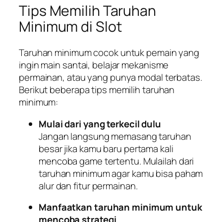
Tips Memilih Taruhan
Minimum di Slot
Taruhan minimum cocok untuk pemain yang
ingin main santai, belajar mekanisme
permainan, atau yang punya modal terbatas.
Berikut beberapa tips memilih taruhan
minimum:
Mulai dari yang terkecil dulu
Jangan langsung memasang taruhan
besar jika kamu baru pertama kali
mencoba game tertentu. Mulailah dari
taruhan minimum agar kamu bisa paham
alur dan fitur permainan.
Manfaatkan taruhan minimum untuk
mencoba strategi