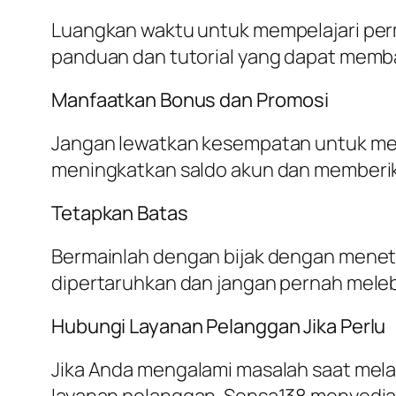
Luangkan waktu untuk mempelajari perm
panduan dan tutorial yang dapat memb
Manfaatkan Bonus dan Promosi
Jangan lewatkan kesempatan untuk mem
meningkatkan saldo akun dan memberik
Tetapkan Batas
Bermainlah dengan bijak dengan meneta
dipertaruhkan dan jangan pernah meleb
Hubungi Layanan Pelanggan Jika Perlu
Jika Anda mengalami masalah saat mel
layanan pelanggan. Sensa138 menyediak