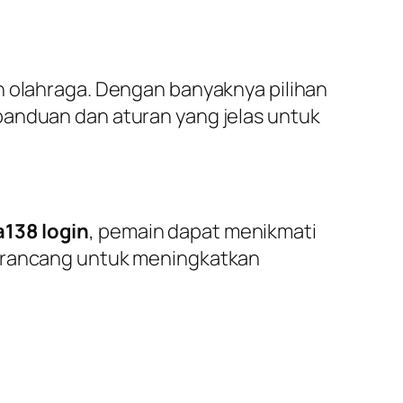
n olahraga. Dengan banyaknya pilihan
panduan dan aturan yang jelas untuk
138 login
, pemain dapat menikmati
dirancang untuk meningkatkan