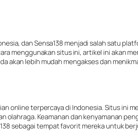
donesia, dan Sensa138 menjadi salah satu plat
 menggunakan situs ini, artikel ini akan m
 Anda akan lebih mudah mengakses dan menikm
ian online terpercaya di Indonesia. Situs ini
ruhan olahraga. Keamanan dan kenyamanan pen
38 sebagai tempat favorit mereka untuk berju