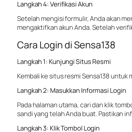
Langkah 4: Verifikasi Akun
Setelah mengisi formulir, Anda akan mene
mengaktifkan akun Anda. Setelah verifi
Cara Login di Sensa138
Langkah 1: Kunjungi Situs Resmi
Kembali ke situs resmi Sensa138 untuk 
Langkah 2: Masukkan Informasi Login
Pada halaman utama, cari dan klik tomb
sandi yang telah Anda buat. Pastikan i
Langkah 3: Klik Tombol Login