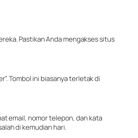
ereka. Pastikan Anda mengakses situs
”. Tombol ini biasanya terletak di
mat email, nomor telepon, dan kata
alah di kemudian hari.