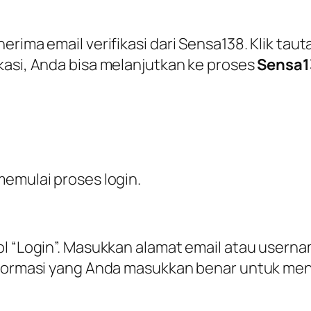
rima email verifikasi dari Sensa138. Klik taut
kasi, Anda bisa melanjutkan ke proses
Sensa1
memulai proses login.
ol “Login”. Masukkan alamat email atau usern
nformasi yang Anda masukkan benar untuk men