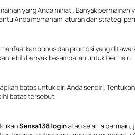
ainan yang Anda minati. Banyak permainan ya
antu Anda memahami aturan dan strategi per
anfaatkan bonus dan promosi yang ditawark
an lebih banyak kesempatan untuk bermain.
pkan batas untuk diri Anda sendiri. Tentukan
ihi batas tersebut.
akukan
Sensa138 login
atau selama bermain,
an layanan pelanggan yang siap membantu Anda