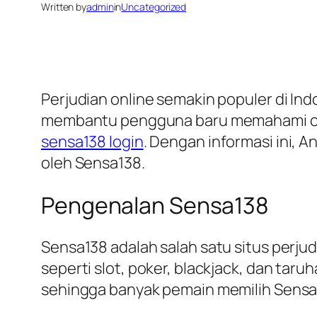
Written by
admin
in
Uncategorized
Perjudian online semakin populer di In
membantu pengguna baru memahami cara
sensa138 login
. Dengan informasi ini,
oleh Sensa138.
Pengenalan Sensa138
Sensa138 adalah salah satu situs perjud
seperti slot, poker, blackjack, dan ta
sehingga banyak pemain memilih Sensa1