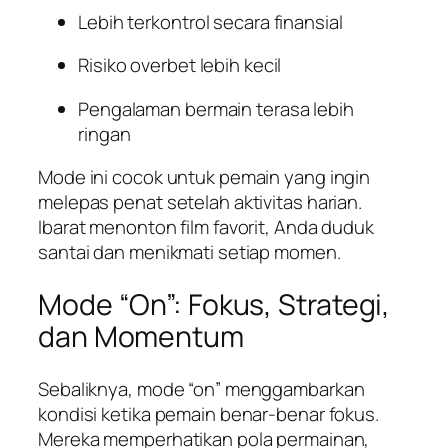
Lebih terkontrol secara finansial
Risiko overbet lebih kecil
Pengalaman bermain terasa lebih
ringan
Mode ini cocok untuk pemain yang ingin
melepas penat setelah aktivitas harian.
Ibarat menonton film favorit, Anda duduk
santai dan menikmati setiap momen.
Mode “On”: Fokus, Strategi,
dan Momentum
Sebaliknya, mode “on” menggambarkan
kondisi ketika pemain benar-benar fokus.
Mereka memperhatikan pola permainan,