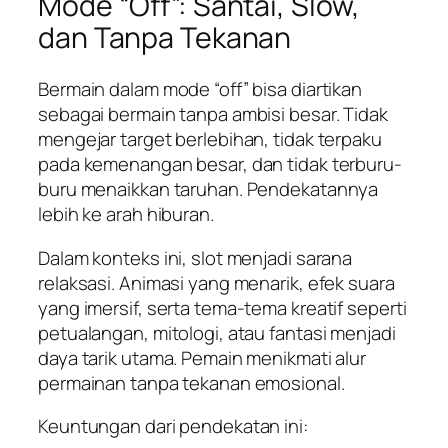
Mode “Off”: Santai, Slow,
dan Tanpa Tekanan
Bermain dalam mode “off” bisa diartikan
sebagai bermain tanpa ambisi besar. Tidak
mengejar target berlebihan, tidak terpaku
pada kemenangan besar, dan tidak terburu-
buru menaikkan taruhan. Pendekatannya
lebih ke arah hiburan.
Dalam konteks ini, slot menjadi sarana
relaksasi. Animasi yang menarik, efek suara
yang imersif, serta tema-tema kreatif seperti
petualangan, mitologi, atau fantasi menjadi
daya tarik utama. Pemain menikmati alur
permainan tanpa tekanan emosional.
Keuntungan dari pendekatan ini: