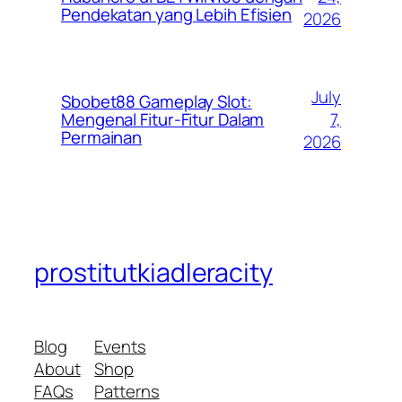
Pendekatan yang Lebih Efisien
2026
July
Sbobet88 Gameplay Slot:
7,
Mengenal Fitur-Fitur Dalam
Permainan
2026
prostitutkiadleracity
Blog
Events
About
Shop
FAQs
Patterns