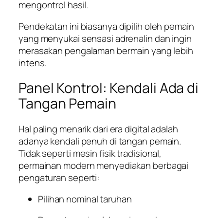
mengontrol hasil.
Pendekatan ini biasanya dipilih oleh pemain
yang menyukai sensasi adrenalin dan ingin
merasakan pengalaman bermain yang lebih
intens.
Panel Kontrol: Kendali Ada di
Tangan Pemain
Hal paling menarik dari era digital adalah
adanya kendali penuh di tangan pemain.
Tidak seperti mesin fisik tradisional,
permainan modern menyediakan berbagai
pengaturan seperti:
Pilihan nominal taruhan