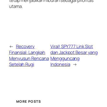
tetap menjadikan hiburan sebagai prioritas
utama.
←
Recovery
Viral! SPY777 Link Slot
Finansial: Langkah
dan Jackpot Besar yang
Menyusun Rencana
Mengguncang
Setelah Rugi
Indonesia
→
MORE POSTS