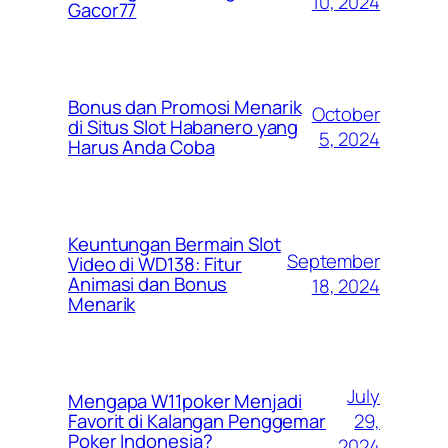
10, 2024
Gacor77
Bonus dan Promosi Menarik
October
di Situs Slot Habanero yang
5, 2024
Harus Anda Coba
Keuntungan Bermain Slot
September
Video di WD138: Fitur
Animasi dan Bonus
18, 2024
Menarik
July
Mengapa W11poker Menjadi
29,
Favorit di Kalangan Penggemar
Poker Indonesia?
2024