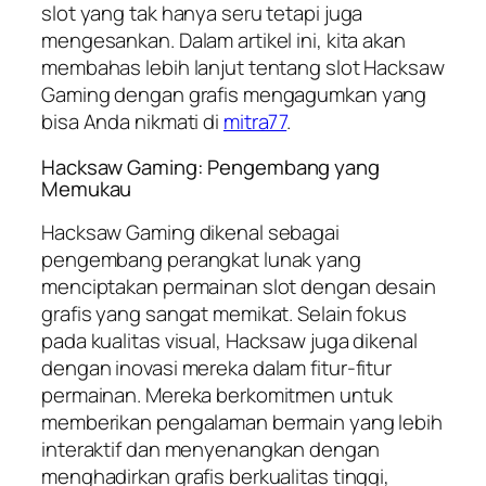
slot yang tak hanya seru tetapi juga
mengesankan. Dalam artikel ini, kita akan
membahas lebih lanjut tentang slot Hacksaw
Gaming dengan grafis mengagumkan yang
bisa Anda nikmati di
mitra77
.
Hacksaw Gaming: Pengembang yang
Memukau
Hacksaw Gaming dikenal sebagai
pengembang perangkat lunak yang
menciptakan permainan slot dengan desain
grafis yang sangat memikat. Selain fokus
pada kualitas visual, Hacksaw juga dikenal
dengan inovasi mereka dalam fitur-fitur
permainan. Mereka berkomitmen untuk
memberikan pengalaman bermain yang lebih
interaktif dan menyenangkan dengan
menghadirkan grafis berkualitas tinggi,