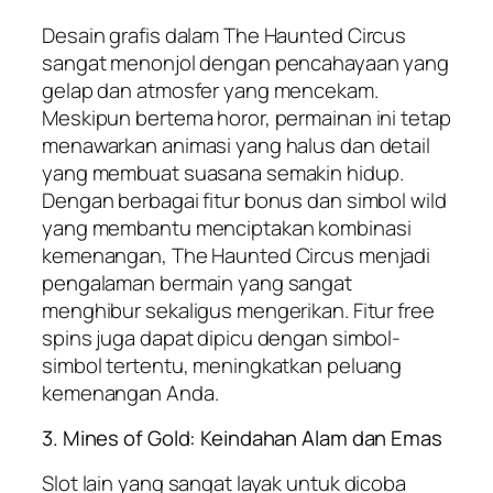
Desain grafis dalam The Haunted Circus
sangat menonjol dengan pencahayaan yang
gelap dan atmosfer yang mencekam.
Meskipun bertema horor, permainan ini tetap
menawarkan animasi yang halus dan detail
yang membuat suasana semakin hidup.
Dengan berbagai fitur bonus dan simbol wild
yang membantu menciptakan kombinasi
kemenangan, The Haunted Circus menjadi
pengalaman bermain yang sangat
menghibur sekaligus mengerikan. Fitur free
spins juga dapat dipicu dengan simbol-
simbol tertentu, meningkatkan peluang
kemenangan Anda.
3. Mines of Gold: Keindahan Alam dan Emas
Slot lain yang sangat layak untuk dicoba