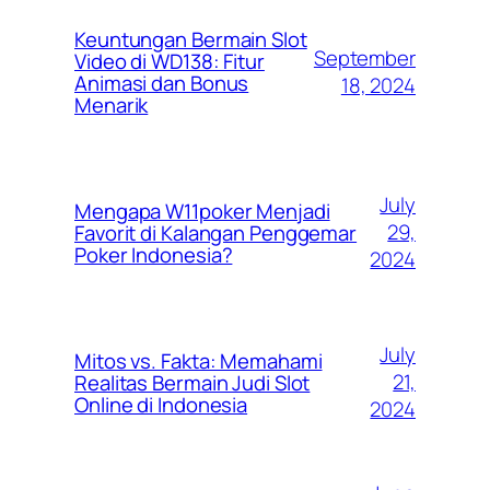
Keuntungan Bermain Slot
September
Video di WD138: Fitur
Animasi dan Bonus
18, 2024
Menarik
July
Mengapa W11poker Menjadi
29,
Favorit di Kalangan Penggemar
Poker Indonesia?
2024
July
Mitos vs. Fakta: Memahami
21,
Realitas Bermain Judi Slot
Online di Indonesia
2024