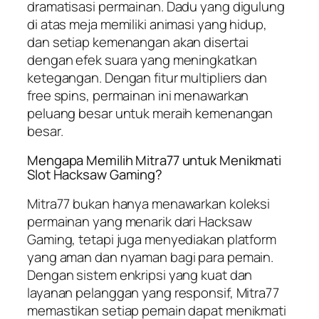
dramatisasi permainan. Dadu yang digulung
di atas meja memiliki animasi yang hidup,
dan setiap kemenangan akan disertai
dengan efek suara yang meningkatkan
ketegangan. Dengan fitur multipliers dan
free spins, permainan ini menawarkan
peluang besar untuk meraih kemenangan
besar.
Mengapa Memilih Mitra77 untuk Menikmati
Slot Hacksaw Gaming?
Mitra77 bukan hanya menawarkan koleksi
permainan yang menarik dari Hacksaw
Gaming, tetapi juga menyediakan platform
yang aman dan nyaman bagi para pemain.
Dengan sistem enkripsi yang kuat dan
layanan pelanggan yang responsif, Mitra77
memastikan setiap pemain dapat menikmati