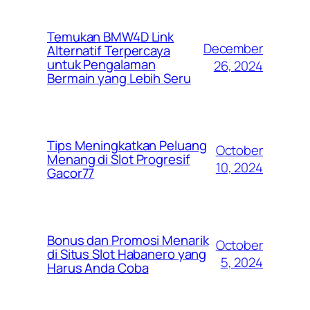
Temukan BMW4D Link
December
Alternatif Terpercaya
untuk Pengalaman
26, 2024
Bermain yang Lebih Seru
Tips Meningkatkan Peluang
October
Menang di Slot Progresif
10, 2024
Gacor77
Bonus dan Promosi Menarik
October
di Situs Slot Habanero yang
5, 2024
Harus Anda Coba