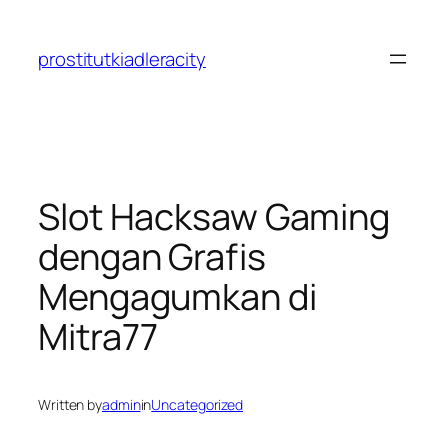
Skip
to
prostitutkiadleracity
content
Slot Hacksaw Gaming
dengan Grafis
Mengagumkan di
Mitra77
Written by
admin
in
Uncategorized