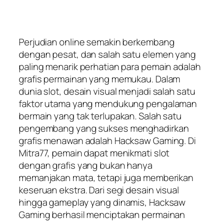
Perjudian online semakin berkembang
dengan pesat, dan salah satu elemen yang
paling menarik perhatian para pemain adalah
grafis permainan yang memukau. Dalam
dunia slot, desain visual menjadi salah satu
faktor utama yang mendukung pengalaman
bermain yang tak terlupakan. Salah satu
pengembang yang sukses menghadirkan
grafis menawan adalah Hacksaw Gaming. Di
Mitra77, pemain dapat menikmati slot
dengan grafis yang bukan hanya
memanjakan mata, tetapi juga memberikan
keseruan ekstra. Dari segi desain visual
hingga gameplay yang dinamis, Hacksaw
Gaming berhasil menciptakan permainan