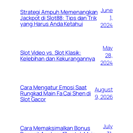
June
Strategi Ampuh Memenangkan
1,
Jackpot di Slot88: Tips dan Trik
yang Harus Anda Ketahui
2024
May
Slot Video vs. Slot Klasik:
28,
Kelebihan dan Kekurangannya
2024
Cara Mengatur Emosi Saat
August
Rungkad Main Fa Cai Shen di
9, 2026
Slot Gacor
July
Cara Memaksimalkan Bonus