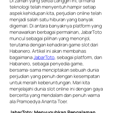
Di zaman yang serba canggih ini, di mana
teknologi telah menyentuh hampir setiap
aspek kehidupan kita, perjudian online telah
menjadi salah satu hiburan yang banyak
digemari. Di antara banyaknya platform yang
menawarkan berbagai permainan, JabarToto
muncul sebagai pilihan yang menonjol,
terutama dengan kehadiran game slot dari
Habanero. Artikel ini akan membahas
bagaimana
JabarToto
, sebagai platform, dan
Habanero, sebagai penyedia game,
bersama-sama menciptakan sebuah dunia
perjudian yang penuh dengan kesempatan
untuk meraih keberuntungan. Mari kita
menjelajahi dunia slot online ini dengan gaya
bercerita yang mendalam dan penuh warna
ala Pramoedya Ananta Toer.
JabarToto: Menyuguhkan Pengalaman