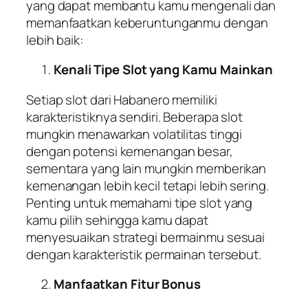
yang dapat membantu kamu mengenali dan
memanfaatkan keberuntunganmu dengan
lebih baik:
Kenali Tipe Slot yang Kamu Mainkan
Setiap slot dari Habanero memiliki
karakteristiknya sendiri. Beberapa slot
mungkin menawarkan volatilitas tinggi
dengan potensi kemenangan besar,
sementara yang lain mungkin memberikan
kemenangan lebih kecil tetapi lebih sering.
Penting untuk memahami tipe slot yang
kamu pilih sehingga kamu dapat
menyesuaikan strategi bermainmu sesuai
dengan karakteristik permainan tersebut.
Manfaatkan Fitur Bonus