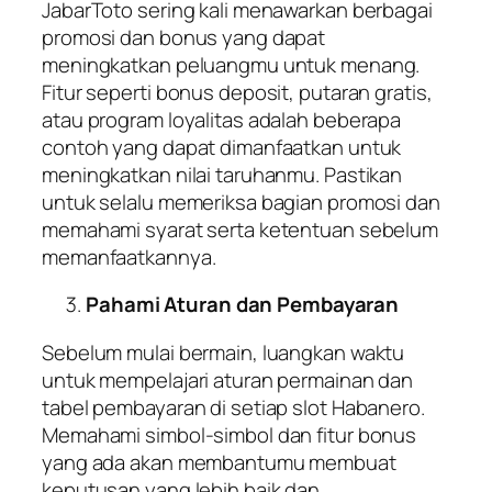
JabarToto sering kali menawarkan berbagai
promosi dan bonus yang dapat
meningkatkan peluangmu untuk menang.
Fitur seperti bonus deposit, putaran gratis,
atau program loyalitas adalah beberapa
contoh yang dapat dimanfaatkan untuk
meningkatkan nilai taruhanmu. Pastikan
untuk selalu memeriksa bagian promosi dan
memahami syarat serta ketentuan sebelum
memanfaatkannya.
Pahami Aturan dan Pembayaran
Sebelum mulai bermain, luangkan waktu
untuk mempelajari aturan permainan dan
tabel pembayaran di setiap slot Habanero.
Memahami simbol-simbol dan fitur bonus
yang ada akan membantumu membuat
keputusan yang lebih baik dan