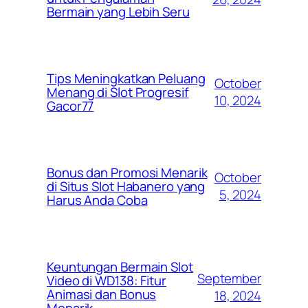
Bermain yang Lebih Seru
Tips Meningkatkan Peluang
October
Menang di Slot Progresif
10, 2024
Gacor77
Bonus dan Promosi Menarik
October
di Situs Slot Habanero yang
5, 2024
Harus Anda Coba
Keuntungan Bermain Slot
September
Video di WD138: Fitur
Animasi dan Bonus
18, 2024
Menarik