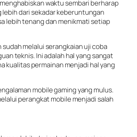
 menghabiskan waktu sembari berharap
lebih dari sekadar keberuntungan
a lebih tenang dan menikmati setiap
sudah melalui serangkaian uji coba
an teknis. Ini adalah hal yang sangat
na kualitas permainan menjadi hal yang
pengalaman mobile gaming yang mulus.
elalui perangkat mobile menjadi salah