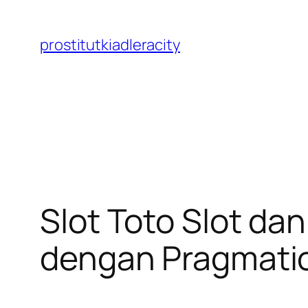
Skip
to
prostitutkiadleracity
content
Slot Toto Slot d
dengan Pragmatic