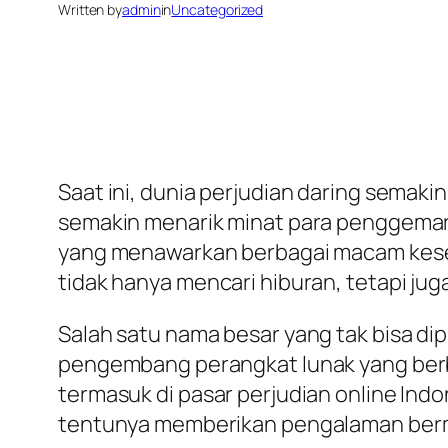
Written by
admin
in
Uncategorized
Saat ini, dunia perjudian daring semakin
semakin menarik minat para penggemar 
yang menawarkan berbagai macam keser
tidak hanya mencari hiburan, tetapi ju
Salah satu nama besar yang tak bisa di
pengembang perangkat lunak yang berbas
termasuk di pasar perjudian online Indo
tentunya memberikan pengalaman berma