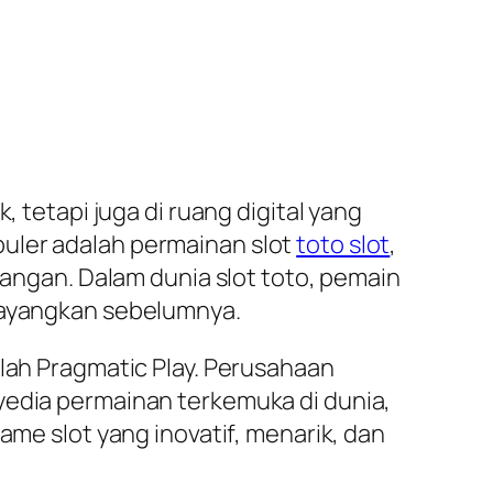
, tetapi juga di ruang digital yang
puler adalah permainan slot
toto slot
,
gan. Dalam dunia slot toto, pemain
rbayangkan sebelumnya.
alah Pragmatic Play. Perusahaan
yedia permainan terkemuka di dunia,
ame slot yang inovatif, menarik, dan