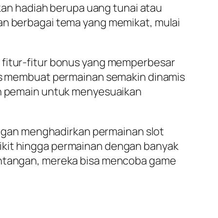
an hadiah berupa uang tunai atau
kan berbagai tema yang memikat, mulai
 fitur-fitur bonus yang memperbesar
s
membuat permainan semakin dinamis
kan pemain untuk menyesuaikan
gan menghadirkan permainan slot
ikit hingga permainan dengan banyak
tantangan, mereka bisa mencoba game