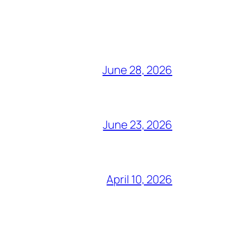
June 28, 2026
June 23, 2026
April 10, 2026