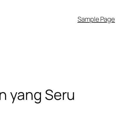
Sample Page
n yang Seru