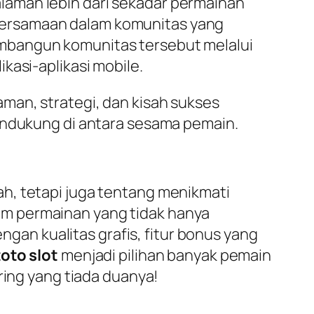
laman lebih dari sekadar permainan
bersamaan dalam komunitas yang
embangun komunitas tersebut melalui
kasi-aplikasi mobile.
an, strategi, dan kisah sukses
mendukung di antara sesama pemain.
h, tetapi juga tentang menikmati
am permainan yang tidak hanya
an kualitas grafis, fitur bonus yang
toto slot
menjadi pilihan banyak pemain
ring yang tiada duanya!