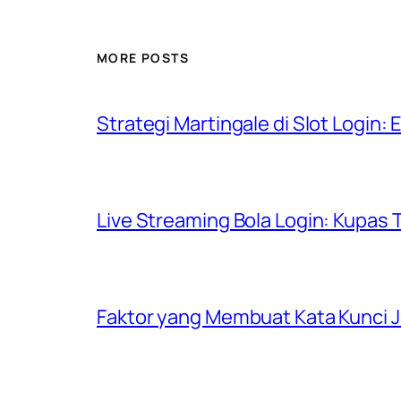
MORE POSTS
Strategi Martingale di Slot Login: 
Live Streaming Bola Login: Kupas
Faktor yang Membuat Kata Kunci Jud