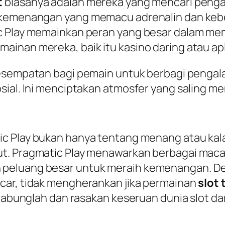
t
biasanya adalah mereka yang mencari penga
i kemenangan yang memacu adrenalin dan ke
ic Play memainkan peran yang besar dalam m
inan mereka, baik itu kasino daring atau apli
empatan bagi pemain untuk berbagi pengalam
sial. Ini menciptakan atmosfer yang saling 
 Play bukan hanya tentang menang atau kala
ut. Pragmatic Play menawarkan berbagai mac
eluang besar untuk meraih kemenangan. Deng
car, tidak mengherankan jika permainan
slot 
rgabunglah dan rasakan keseruan dunia slot da