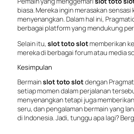
Pemain yang menggemari
slot toto slo
biasa. Mereka ingin merasakan sensas
menyenangkan. Dalam hal ini, Pragmat
berbagai platform yang mendukung perma
Selain itu,
slot toto slot
memberikan kes
mereka di berbagai forum atau media so
Kesimpulan
Bermain
slot toto slot
dengan Pragmatic
setiap momen dalam perjalanan terseb
menyenangkan tetapi juga memberikan p
seru, dan pengalaman bermain yang lan
di Indonesia. Jadi, tunggu apa lagi? Be