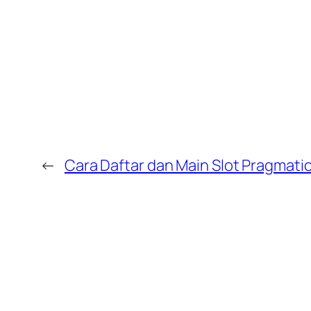
←
Cara Daftar dan Main Slot Pragmatic