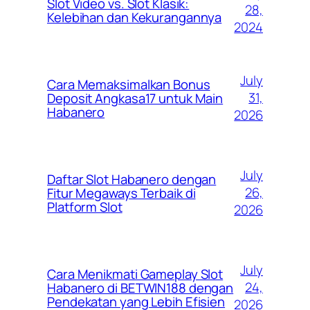
Slot Video vs. Slot Klasik:
28,
Kelebihan dan Kekurangannya
2024
July
Cara Memaksimalkan Bonus
31,
Deposit Angkasa17 untuk Main
Habanero
2026
July
Daftar Slot Habanero dengan
26,
Fitur Megaways Terbaik di
Platform Slot
2026
July
Cara Menikmati Gameplay Slot
24,
Habanero di BETWIN188 dengan
Pendekatan yang Lebih Efisien
2026