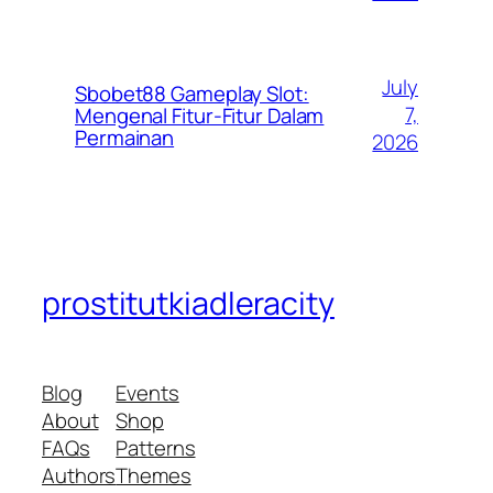
July
Sbobet88 Gameplay Slot:
7,
Mengenal Fitur-Fitur Dalam
Permainan
2026
prostitutkiadleracity
Blog
Events
About
Shop
FAQs
Patterns
Authors
Themes