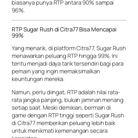
biasanya punya RTP antara 90% sampai
96%.
RTP Sugar Rush di Citra77 Bisa Mencapai
99%
Yang menarik, di platform Citra77, Sugar Rush
menawarkan peluang RTP hingga 99%. Ini
tentu menjadi daya tarik tersendiri bagi para
pemain yang ingin memaksimalkan
keuntungan mereka.
Namun, perlu diingat, RTP adalah nilai rata-
rata jangka panjang, bukan jaminan menang
setiap saat. Meski demikian, bermain di
game dengan RTP tinggi seperti Sugar Rush
di Citra77 memberikan peluang lebih baik
untuk menikmati kemenangan secara