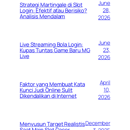
June
Strategi Martingale di Slot
28,
Login: Efektif atau Berisiko?
Analisis Mendalam
2026
June
Live Streaming Bola Login:
23,
Kupas Tuntas Game Baru MG
Live
2026
April
Faktor yang Membuat Kata
10,
Kunci Judi Online Sulit
Dikendalikan di Internet
2026
December
Menyusun Target Realistis
Saat Main Slot Gacor