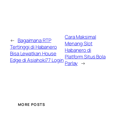
Cara Maksimal
←
Bagaimana RTP
Menang Slot
Tertinggi di Habanero
Habanero di
Bisa Lewatkan House
Platform Situs Bola
Edge di Asiahoki77 Login
Parlay
→
MORE POSTS