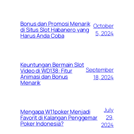
Bonus dan Promosi Menarik
October
di Situs Slot Habanero yang
5, 2024
Harus Anda Coba
Keuntungan Bermain Slot
September
Video di WD138: Fitur
Animasi dan Bonus
18, 2024
Menarik
July
Mengapa W11poker Menjadi
29,
Favorit di Kalangan Penggemar
Poker Indonesia?
2024