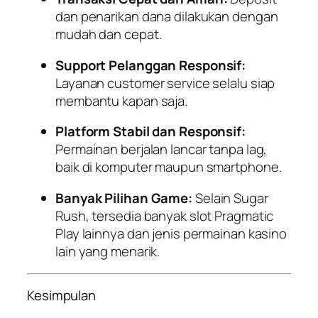
dan penarikan dana dilakukan dengan
mudah dan cepat.
Support Pelanggan Responsif:
Layanan customer service selalu siap
membantu kapan saja.
Platform Stabil dan Responsif:
Permainan berjalan lancar tanpa lag,
baik di komputer maupun smartphone.
Banyak Pilihan Game:
Selain Sugar
Rush, tersedia banyak slot Pragmatic
Play lainnya dan jenis permainan kasino
lain yang menarik.
Kesimpulan