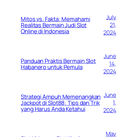
July
Mitos vs. Fakta: Memahami
21,
Realitas Bermain Judi Slot
Online di Indonesia
2024
June
Panduan Praktis Bermain Slot
14,
Habanero untuk Pemula
2024
June
Strategi Ampuh Memenangkan
1,
Jackpot di Slot88: Tips dan Trik
yang Harus Anda Ketahui
2024
May