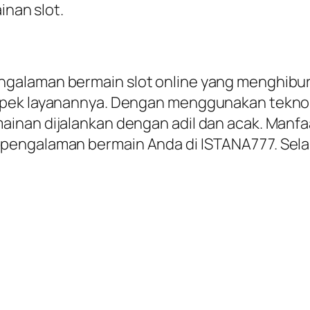
nan slot.
alaman bermain slot online yang menghibur,
spek layanannya. Dengan menggunakan tekno
inan dijalankan dengan adil dan acak. Manf
pengalaman bermain Anda di ISTANA777. Selam