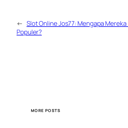
←
Slot Online Jos77: Mengapa Mereka
Populer?
MORE POSTS