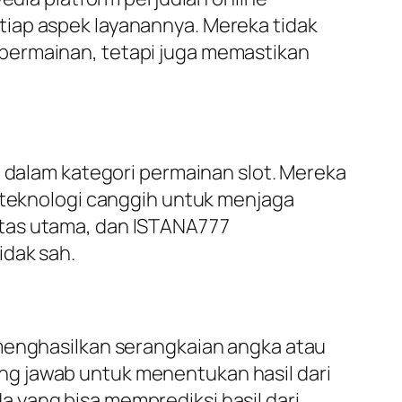
tiap aspek layanannya. Mereka tidak
permainan, tetapi juga memastikan
a dalam kategori permainan slot. Mereka
eknologi canggih untuk menjaga
itas utama, dan ISTANA777
idak sah.
menghasilkan serangkaian angka atau
ung jawab untuk menentukan hasil dari
a yang bisa memprediksi hasil dari