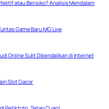
Efektif atau Berisiko? Analisis Mendalam
 Tuntas Game Baru MG Live
i Online Sulit Dikendalikan di Internet
ain Slot Gacor
di Petiktoto, Tetap Cuan!