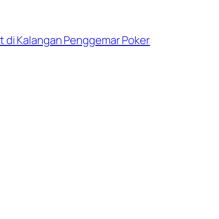
t di Kalangan Penggemar Poker