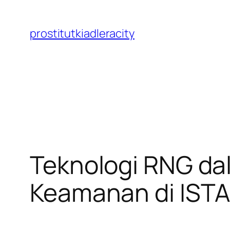
Skip
to
prostitutkiadleracity
content
Teknologi RNG da
Keamanan di IST