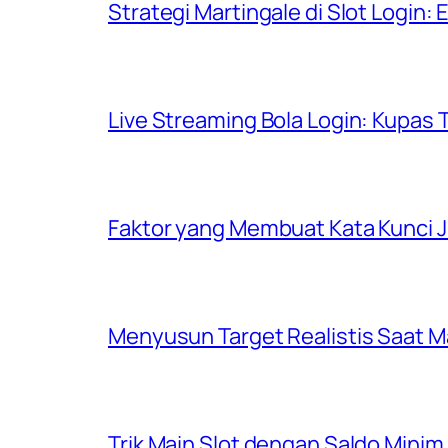
Strategi Martingale di Slot Login: 
Live Streaming Bola Login: Kupas
Faktor yang Membuat Kata Kunci Jud
Menyusun Target Realistis Saat M
Trik Main Slot dengan Saldo Minim 