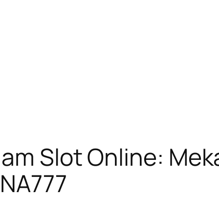
lam Slot Online: Me
ANA777