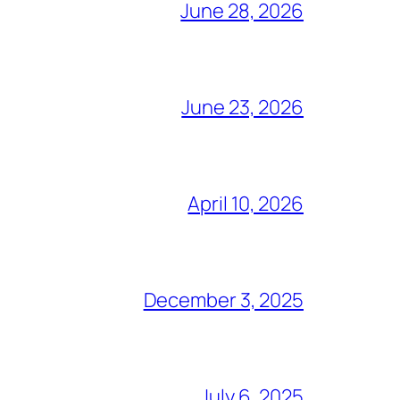
June 28, 2026
June 23, 2026
April 10, 2026
December 3, 2025
July 6, 2025