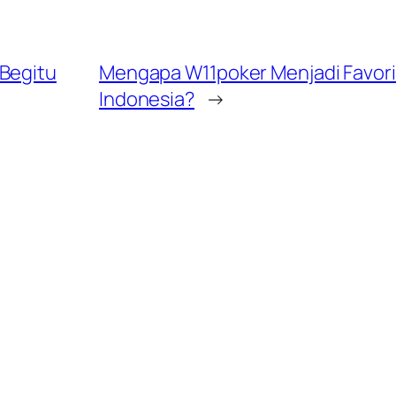
 Begitu
Mengapa W11poker Menjadi Favori
Indonesia?
→