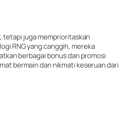
 tetapi juga memprioritaskan
logi RNG yang canggih, mereka
aatkan berbagai bonus dan promosi
at bermain dan nikmati keseruan dari