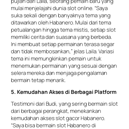
pujian dari Laila, seorang pemain baru yang
mulai menjelajahi dunia slot online. “Saya
suka sekali dengan banyaknya tema yang
ditawarkan oleh Habanero. Mulai dari tema
petualangan hingga tema mistis, setiap slot
memiliki cerita dan suasana yang berbeda.
Ini membuat setiap permainan terasa segar
dan tidak membosankan,” jelas Laila. Variasi
tema ini memungkinkan pemain untuk
menemukan permainan yang sesuai dengan
selera mereka dan menjaga pengalaman
bermain tetap menarik.
5. Kemudahan Akses di Berbagai Platform
Testimoni dari Budi, yang sering bermain slot
dari berbagai perangkat, menekankan
kemudahan akses slot gacor Habanero.
“Saya bisa bermain slot Habanero di