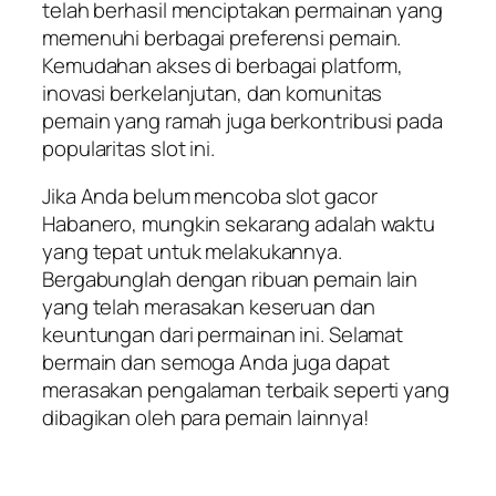
telah berhasil menciptakan permainan yang
memenuhi berbagai preferensi pemain.
Kemudahan akses di berbagai platform,
inovasi berkelanjutan, dan komunitas
pemain yang ramah juga berkontribusi pada
popularitas slot ini.
Jika Anda belum mencoba slot gacor
Habanero, mungkin sekarang adalah waktu
yang tepat untuk melakukannya.
Bergabunglah dengan ribuan pemain lain
yang telah merasakan keseruan dan
keuntungan dari permainan ini. Selamat
bermain dan semoga Anda juga dapat
merasakan pengalaman terbaik seperti yang
dibagikan oleh para pemain lainnya!