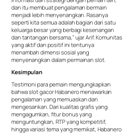
dan itu membuat pengalaman bermain
menjadi lebih menyenangkan. Rasanya
seperti kita semua adalah bagian dari satu
keluarga besar yang berbagi kesenangan
dan tantangan bersama,” ujar Arif. Komunitas
yang aktif dan positif ini tentunya
menambah dimensi sosial yang
menyenangkan dalam permainan slot.
Kesimpulan
Testimoni para pemain mengungkapkan
bahwa slot gacor Habanero menawarkan
pengalaman yang memuaskan dan
mengesankan. Dari kualitas grafis yang
mengagumkan, fitur bonus yang
menguntungkan, RTP yang kompetitif,
hingga variasi tema yang memikat, Habanero