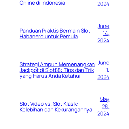
Online di Indonesia
2024
June
Panduan Praktis Bermain Slot
14,
Habanero untuk Pemula
2024
June
Strategi Ampuh Memenangkan
1,
Jackpot di Slot88: Tips dan Trik
yang Harus Anda Ketahui
2024
May
Slot Video vs. Slot Klasik:
28,
Kelebihan dan Kekurangannya
2024