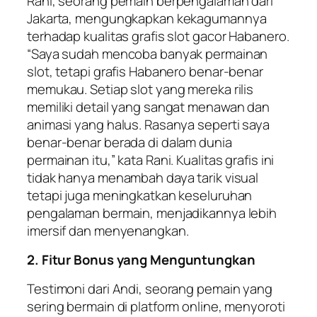
Rani, seorang pemain berpengalaman dari
Jakarta, mengungkapkan kekagumannya
terhadap kualitas grafis slot gacor Habanero.
“Saya sudah mencoba banyak permainan
slot, tetapi grafis Habanero benar-benar
memukau. Setiap slot yang mereka rilis
memiliki detail yang sangat menawan dan
animasi yang halus. Rasanya seperti saya
benar-benar berada di dalam dunia
permainan itu,” kata Rani. Kualitas grafis ini
tidak hanya menambah daya tarik visual
tetapi juga meningkatkan keseluruhan
pengalaman bermain, menjadikannya lebih
imersif dan menyenangkan.
2. Fitur Bonus yang Menguntungkan
Testimoni dari Andi, seorang pemain yang
sering bermain di platform online, menyoroti