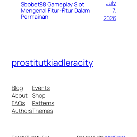
July
Sbobet88 Gameplay Slot:
7,
Mengenal Fitur-Fitur Dalam
Permainan
2026
prostitutkiadleracity
Blog
Events
About
Shop
FAQs
Patterns
Authors
Themes