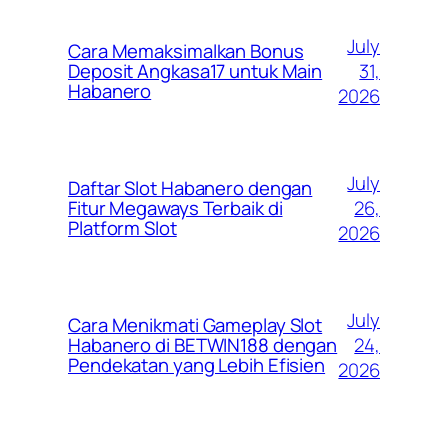
July
Cara Memaksimalkan Bonus
31,
Deposit Angkasa17 untuk Main
Habanero
2026
July
Daftar Slot Habanero dengan
26,
Fitur Megaways Terbaik di
Platform Slot
2026
July
Cara Menikmati Gameplay Slot
24,
Habanero di BETWIN188 dengan
Pendekatan yang Lebih Efisien
2026