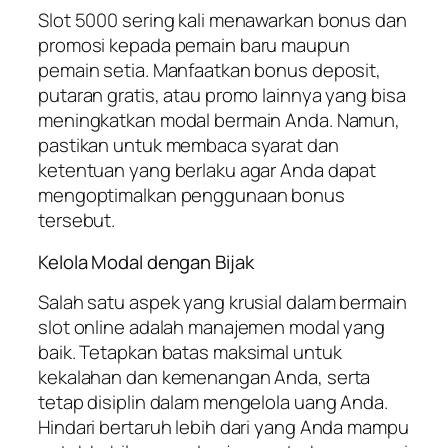
Slot 5000 sering kali menawarkan bonus dan
promosi kepada pemain baru maupun
pemain setia. Manfaatkan bonus deposit,
putaran gratis, atau promo lainnya yang bisa
meningkatkan modal bermain Anda. Namun,
pastikan untuk membaca syarat dan
ketentuan yang berlaku agar Anda dapat
mengoptimalkan penggunaan bonus
tersebut.
Kelola Modal dengan Bijak
Salah satu aspek yang krusial dalam bermain
slot online adalah manajemen modal yang
baik. Tetapkan batas maksimal untuk
kekalahan dan kemenangan Anda, serta
tetap disiplin dalam mengelola uang Anda.
Hindari bertaruh lebih dari yang Anda mampu