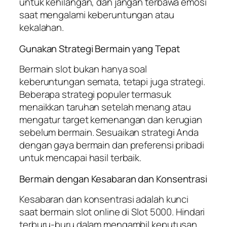
untuk kehilangan, dan jangan terbawa emosi
saat mengalami keberuntungan atau
kekalahan.
Gunakan Strategi Bermain yang Tepat
Bermain slot bukan hanya soal
keberuntungan semata, tetapi juga strategi.
Beberapa strategi populer termasuk
menaikkan taruhan setelah menang atau
mengatur target kemenangan dan kerugian
sebelum bermain. Sesuaikan strategi Anda
dengan gaya bermain dan preferensi pribadi
untuk mencapai hasil terbaik.
Bermain dengan Kesabaran dan Konsentrasi
Kesabaran dan konsentrasi adalah kunci
saat bermain slot online di Slot 5000. Hindari
terburu-buru dalam mengambil keputusan