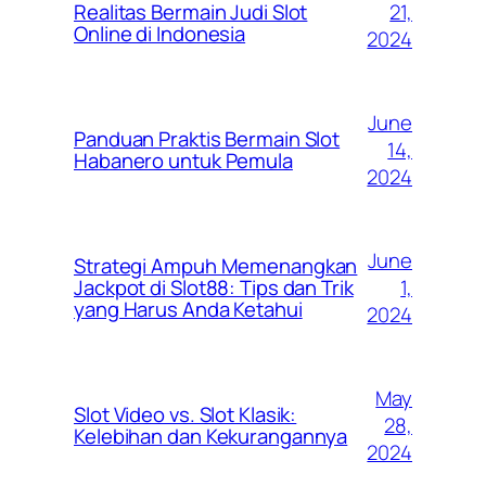
21,
Realitas Bermain Judi Slot
Online di Indonesia
2024
June
Panduan Praktis Bermain Slot
14,
Habanero untuk Pemula
2024
June
Strategi Ampuh Memenangkan
1,
Jackpot di Slot88: Tips dan Trik
yang Harus Anda Ketahui
2024
May
Slot Video vs. Slot Klasik:
28,
Kelebihan dan Kekurangannya
2024