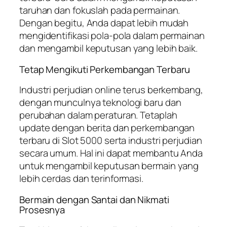
taruhan dan fokuslah pada permainan.
Dengan begitu, Anda dapat lebih mudah
mengidentifikasi pola-pola dalam permainan
dan mengambil keputusan yang lebih baik.
Tetap Mengikuti Perkembangan Terbaru
Industri perjudian online terus berkembang,
dengan munculnya teknologi baru dan
perubahan dalam peraturan. Tetaplah
update dengan berita dan perkembangan
terbaru di Slot 5000 serta industri perjudian
secara umum. Hal ini dapat membantu Anda
untuk mengambil keputusan bermain yang
lebih cerdas dan terinformasi.
Bermain dengan Santai dan Nikmati
Prosesnya