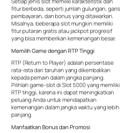
Setiap jenis slot memiliki karakteristik dan
fitur berbeda, seperti jumlah gulungan, garis
pembayaran, dan bonus yang ditawarkan.
Misalnya, beberapa slot mungkin memiliki
fitur putaran gratis atau jackpot progresif
yang bisa memberikan kemenangan besar.
Memilih Game dengan RTP Tinggi
RTP (Return to Player) adalah persentase
rata-rata dari taruhan yang dikembalikan
kepada pemain dalam jangka panjang.
Pilihlah game-slot di Slot 5000 yang memiliki
RTP tinggi, karena ini dapat meningkatkan
peluang Anda untuk mendapatkan
kemenangan dalam jangka waktu yang lebih
panjang.
Manfaatkan Bonus dan Promosi