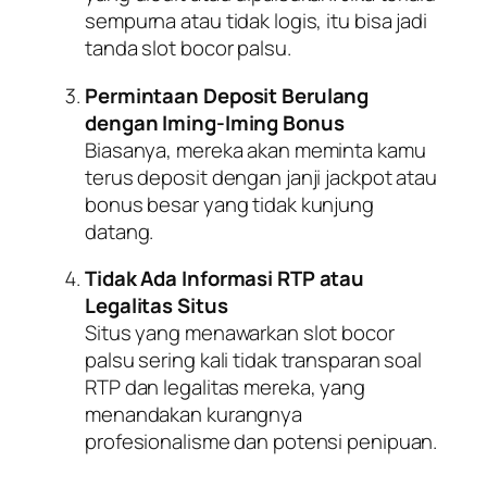
sempurna atau tidak logis, itu bisa jadi
tanda slot bocor palsu.
Permintaan Deposit Berulang
dengan Iming-Iming Bonus
Biasanya, mereka akan meminta kamu
terus deposit dengan janji jackpot atau
bonus besar yang tidak kunjung
datang.
Tidak Ada Informasi RTP atau
Legalitas Situs
Situs yang menawarkan slot bocor
palsu sering kali tidak transparan soal
RTP dan legalitas mereka, yang
menandakan kurangnya
profesionalisme dan potensi penipuan.