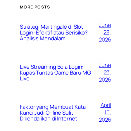
MORE POSTS
June
Strategi Martingale di Slot
28,
Login: Efektif atau Berisiko?
Analisis Mendalam
2026
June
Live Streaming Bola Login:
23,
Kupas Tuntas Game Baru MG
Live
2026
April
Faktor yang Membuat Kata
10,
Kunci Judi Online Sulit
Dikendalikan di Internet
2026