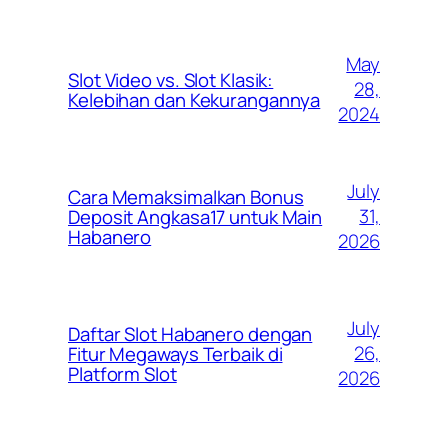
May
Slot Video vs. Slot Klasik:
28,
Kelebihan dan Kekurangannya
2024
July
Cara Memaksimalkan Bonus
31,
Deposit Angkasa17 untuk Main
Habanero
2026
July
Daftar Slot Habanero dengan
26,
Fitur Megaways Terbaik di
Platform Slot
2026