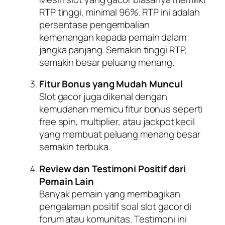
RTP tinggi, minimal 96%. RTP ini adalah
persentase pengembalian
kemenangan kepada pemain dalam
jangka panjang. Semakin tinggi RTP,
semakin besar peluang menang.
Fitur Bonus yang Mudah Muncul
Slot gacor juga dikenal dengan
kemudahan memicu fitur bonus seperti
free spin, multiplier, atau jackpot kecil
yang membuat peluang menang besar
semakin terbuka.
Review dan Testimoni Positif dari
Pemain Lain
Banyak pemain yang membagikan
pengalaman positif soal slot gacor di
forum atau komunitas. Testimoni ini