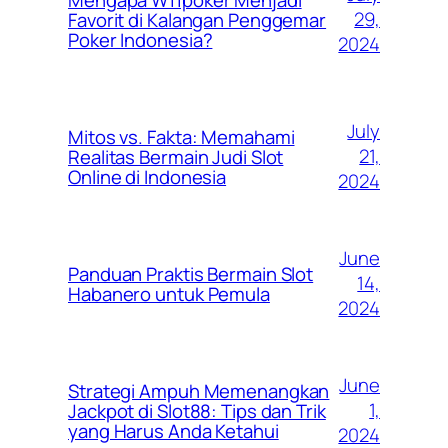
29,
Favorit di Kalangan Penggemar
Poker Indonesia?
2024
July
Mitos vs. Fakta: Memahami
21,
Realitas Bermain Judi Slot
Online di Indonesia
2024
June
Panduan Praktis Bermain Slot
14,
Habanero untuk Pemula
2024
June
Strategi Ampuh Memenangkan
1,
Jackpot di Slot88: Tips dan Trik
yang Harus Anda Ketahui
2024