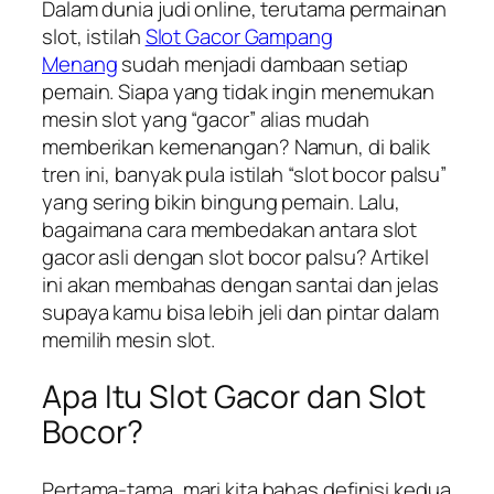
Dalam dunia judi online, terutama permainan
slot, istilah
Slot Gacor Gampang
Menang
sudah menjadi dambaan setiap
pemain. Siapa yang tidak ingin menemukan
mesin slot yang “gacor” alias mudah
memberikan kemenangan? Namun, di balik
tren ini, banyak pula istilah “slot bocor palsu”
yang sering bikin bingung pemain. Lalu,
bagaimana cara membedakan antara slot
gacor asli dengan slot bocor palsu? Artikel
ini akan membahas dengan santai dan jelas
supaya kamu bisa lebih jeli dan pintar dalam
memilih mesin slot.
Apa Itu Slot Gacor dan Slot
Bocor?
Pertama-tama, mari kita bahas definisi kedua