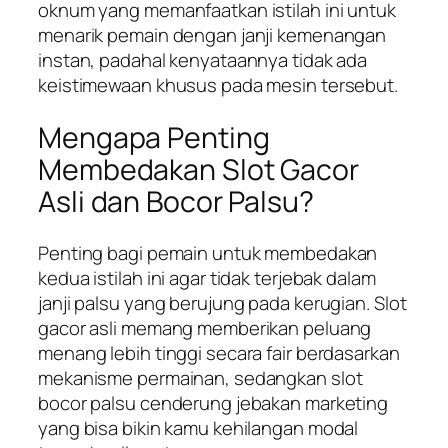
oknum yang memanfaatkan istilah ini untuk
menarik pemain dengan janji kemenangan
instan, padahal kenyataannya tidak ada
keistimewaan khusus pada mesin tersebut.
Mengapa Penting
Membedakan Slot Gacor
Asli dan Bocor Palsu?
Penting bagi pemain untuk membedakan
kedua istilah ini agar tidak terjebak dalam
janji palsu yang berujung pada kerugian. Slot
gacor asli memang memberikan peluang
menang lebih tinggi secara fair berdasarkan
mekanisme permainan, sedangkan slot
bocor palsu cenderung jebakan marketing
yang bisa bikin kamu kehilangan modal