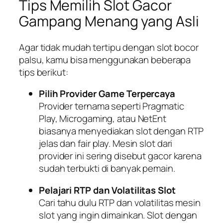
Tips Memilih Slot Gacor
Gampang Menang yang Asli
Agar tidak mudah tertipu dengan slot bocor
palsu, kamu bisa menggunakan beberapa
tips berikut:
Pilih Provider Game Terpercaya
Provider ternama seperti Pragmatic
Play, Microgaming, atau NetEnt
biasanya menyediakan slot dengan RTP
jelas dan fair play. Mesin slot dari
provider ini sering disebut gacor karena
sudah terbukti di banyak pemain.
Pelajari RTP dan Volatilitas Slot
Cari tahu dulu RTP dan volatilitas mesin
slot yang ingin dimainkan. Slot dengan