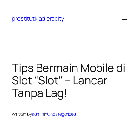
Skip
to
prostitutkiadleracity
content
Tips Bermain Mobile di
Slot “Slot” – Lancar
Tanpa Lag!
Written by
admin
in
Uncategorized