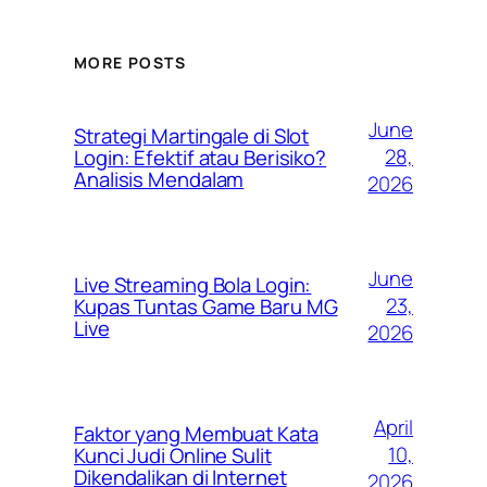
MORE POSTS
June
Strategi Martingale di Slot
28,
Login: Efektif atau Berisiko?
Analisis Mendalam
2026
June
Live Streaming Bola Login:
23,
Kupas Tuntas Game Baru MG
Live
2026
April
Faktor yang Membuat Kata
10,
Kunci Judi Online Sulit
Dikendalikan di Internet
2026