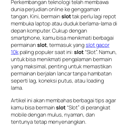
Perkembangan teknologi telah membawa
dunia perjudian online ke genggaman
tangan. Kini, bermain
slot
tak perlu lagi repot
membuka laptop atau duduk berlama-lama di
depan komputer. Cukup dengan
smartphone, kamu bisa menikmati berbagai
permainan
slot
, termasuk yang
slot gacor
10k
paling populer saat ini:
slot
“Slot”. Namun,
untuk bisa menikmati pengalaman bermain
yang maksimal, penting untuk memastikan
permainan berjalan lancar tanpa hambatan
seperti lag, koneksi putus, atau loading
lama.
Artikel ini akan membahas berbagai tips agar
kamu bisa bermain
slot
“Slot” di perangkat
mobile dengan mulus, nyaman, dan
tentunya tetap menyenangkan.