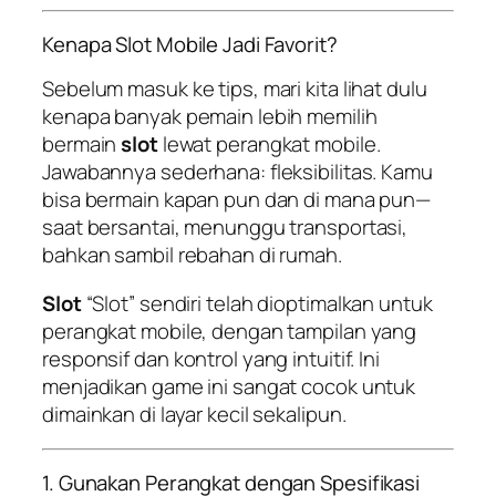
Kenapa Slot Mobile Jadi Favorit?
Sebelum masuk ke tips, mari kita lihat dulu
kenapa banyak pemain lebih memilih
bermain
slot
lewat perangkat mobile.
Jawabannya sederhana: fleksibilitas. Kamu
bisa bermain kapan pun dan di mana pun—
saat bersantai, menunggu transportasi,
bahkan sambil rebahan di rumah.
Slot
“Slot” sendiri telah dioptimalkan untuk
perangkat mobile, dengan tampilan yang
responsif dan kontrol yang intuitif. Ini
menjadikan game ini sangat cocok untuk
dimainkan di layar kecil sekalipun.
1. Gunakan Perangkat dengan Spesifikasi