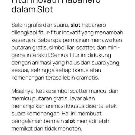
dalam Slot
Selain grafis dan suara,
slot
Habanero
dilengkapi fitur-fitur inovatif yang menambah
keseruan. Beberapa permainan menawarkan
putaran gratis, simbol liar, scatter, dan mini-
game interaktif. Semua fitur ini didukung
dengan animasi yang halus dan suara yang
sesuai, sehingga setiap bonus atau
kemenangan terasa lebih dramatis.
Misalnya, ketika simbol scatter muncul dan
memicu putaran gratis, layar akan
menampilkan animasi khusus disertai efek
suara kemenangan. Hal ini membuat
pengalaman bermain
slot
menjadi lebih
memikat dan tidak monoton.