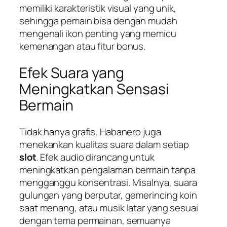
memiliki karakteristik visual yang unik,
sehingga pemain bisa dengan mudah
mengenali ikon penting yang memicu
kemenangan atau fitur bonus.
Efek Suara yang
Meningkatkan Sensasi
Bermain
Tidak hanya grafis, Habanero juga
menekankan kualitas suara dalam setiap
slot
. Efek audio dirancang untuk
meningkatkan pengalaman bermain tanpa
mengganggu konsentrasi. Misalnya, suara
gulungan yang berputar, gemerincing koin
saat menang, atau musik latar yang sesuai
dengan tema permainan, semuanya