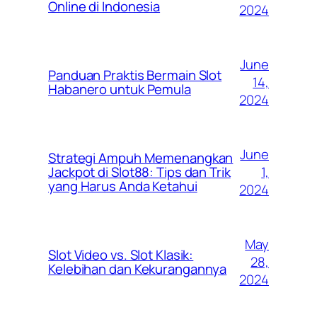
Online di Indonesia
2024
June
Panduan Praktis Bermain Slot
14,
Habanero untuk Pemula
2024
June
Strategi Ampuh Memenangkan
1,
Jackpot di Slot88: Tips dan Trik
yang Harus Anda Ketahui
2024
May
Slot Video vs. Slot Klasik:
28,
Kelebihan dan Kekurangannya
2024