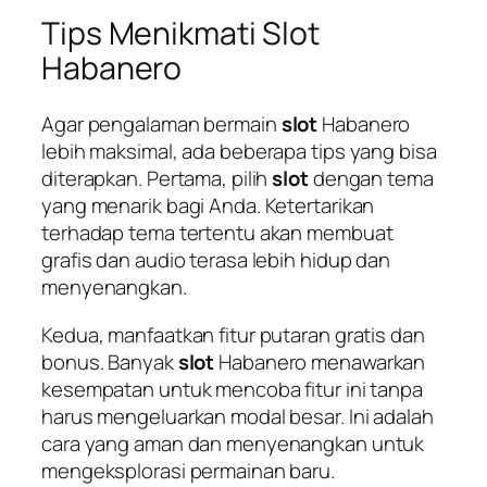
Tips Menikmati Slot
Habanero
Agar pengalaman bermain
slot
Habanero
lebih maksimal, ada beberapa tips yang bisa
diterapkan. Pertama, pilih
slot
dengan tema
yang menarik bagi Anda. Ketertarikan
terhadap tema tertentu akan membuat
grafis dan audio terasa lebih hidup dan
menyenangkan.
Kedua, manfaatkan fitur putaran gratis dan
bonus. Banyak
slot
Habanero menawarkan
kesempatan untuk mencoba fitur ini tanpa
harus mengeluarkan modal besar. Ini adalah
cara yang aman dan menyenangkan untuk
mengeksplorasi permainan baru.