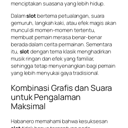
menciptakan suasana yang lebih hidup.
Dalam
slot
bertema petualangan, suara
gemuruh, langkah kaki, atau efek magis akan
muncul di momen-momen tertentu,
membuat pemain merasa benar-benar
berada dalam cerita permainan. Sementara
itu,
slot
dengan tema klasik menghadirkan
musik ringan dan efek yang familiar,
sehingga tetap menyenangkan bagi pemain
yang lebih menyukai gaya tradisional.
Kombinasi Grafis dan Suara
untuk Pengalaman
Maksimal
Habanero memahami bahwa kesuksesan