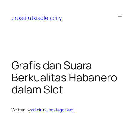
Skip
to
prostitutkiadleracity
content
Grafis dan Suara
Berkualitas Habanero
dalam Slot
Written by
admin
in
Uncategorized