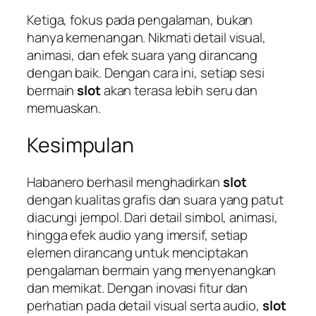
Ketiga, fokus pada pengalaman, bukan
hanya kemenangan. Nikmati detail visual,
animasi, dan efek suara yang dirancang
dengan baik. Dengan cara ini, setiap sesi
bermain
slot
akan terasa lebih seru dan
memuaskan.
Kesimpulan
Habanero berhasil menghadirkan
slot
dengan kualitas grafis dan suara yang patut
diacungi jempol. Dari detail simbol, animasi,
hingga efek audio yang imersif, setiap
elemen dirancang untuk menciptakan
pengalaman bermain yang menyenangkan
dan memikat. Dengan inovasi fitur dan
perhatian pada detail visual serta audio,
slot