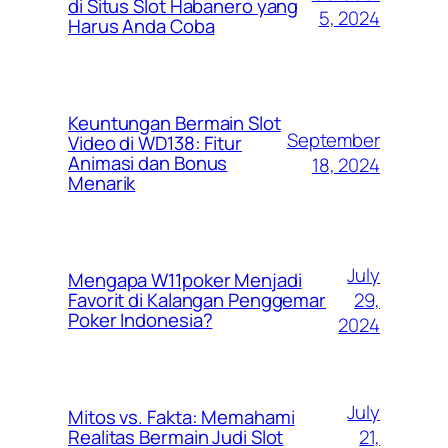
di Situs Slot Habanero yang
5, 2024
Harus Anda Coba
Keuntungan Bermain Slot
September
Video di WD138: Fitur
Animasi dan Bonus
18, 2024
Menarik
July
Mengapa W11poker Menjadi
29,
Favorit di Kalangan Penggemar
Poker Indonesia?
2024
July
Mitos vs. Fakta: Memahami
21,
Realitas Bermain Judi Slot