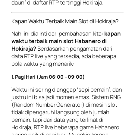
daun” di daftar RTP tertinggi Hokiraja.
Kapan Waktu Terbaik Main Slot di Hokiraja?
Nah, ini dia inti dari pembahasan kita:
kapan
waktu terbaik main slot Habanero di
Hokiraja?
Berdasarkan pengamatan dari
data RTP live yang tersedia, ada beberapa
pola waktu yang menarik:
1.
Pagi Hari (Jam 06:00 – 09:00)
Waktu ini sering dianggap “sepi pemain”, dan
justru ini bisa jadi momen emas. Sistem RNG
(Random Number Generator) di mesin slot
tidak dipengaruhi langsung oleh jumlah
pemain, tapi dari data yang terlihat di
Hokiraja, RTP live beberapa game Habanero
sering naik di pagi hari. Mungkin karena