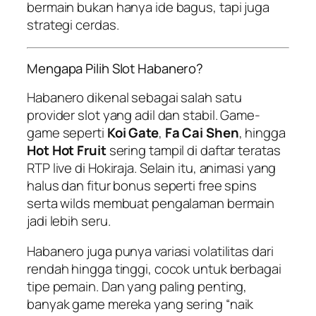
bermain bukan hanya ide bagus, tapi juga
strategi cerdas.
Mengapa Pilih Slot Habanero?
Habanero dikenal sebagai salah satu
provider slot yang adil dan stabil. Game-
game seperti
Koi Gate
,
Fa Cai Shen
, hingga
Hot Hot Fruit
sering tampil di daftar teratas
RTP live di Hokiraja. Selain itu, animasi yang
halus dan fitur bonus seperti free spins
serta wilds membuat pengalaman bermain
jadi lebih seru.
Habanero juga punya variasi volatilitas dari
rendah hingga tinggi, cocok untuk berbagai
tipe pemain. Dan yang paling penting,
banyak game mereka yang sering “naik