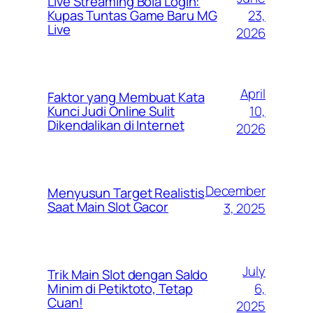
Live Streaming Bola Login:
23,
Kupas Tuntas Game Baru MG
Live
2026
April
Faktor yang Membuat Kata
10,
Kunci Judi Online Sulit
Dikendalikan di Internet
2026
December
Menyusun Target Realistis
Saat Main Slot Gacor
3, 2025
July
Trik Main Slot dengan Saldo
6,
Minim di Petiktoto, Tetap
Cuan!
2025