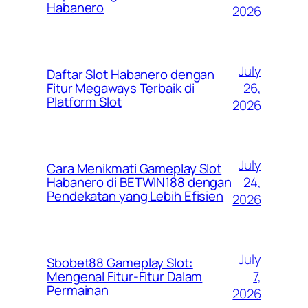
Habanero
2026
July
Daftar Slot Habanero dengan
26,
Fitur Megaways Terbaik di
Platform Slot
2026
July
Cara Menikmati Gameplay Slot
24,
Habanero di BETWIN188 dengan
Pendekatan yang Lebih Efisien
2026
July
Sbobet88 Gameplay Slot:
7,
Mengenal Fitur-Fitur Dalam
Permainan
2026