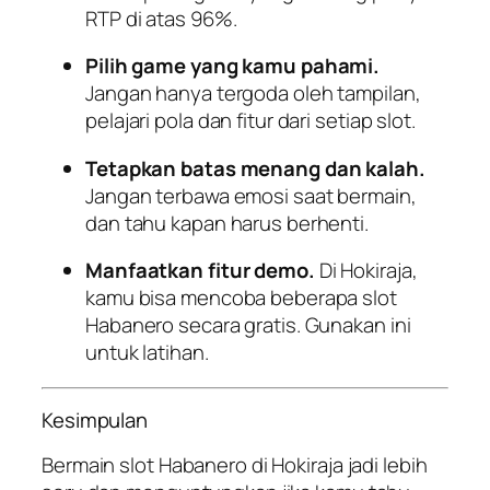
RTP di atas 96%.
Pilih game yang kamu pahami.
Jangan hanya tergoda oleh tampilan,
pelajari pola dan fitur dari setiap slot.
Tetapkan batas menang dan kalah.
Jangan terbawa emosi saat bermain,
dan tahu kapan harus berhenti.
Manfaatkan fitur demo.
Di Hokiraja,
kamu bisa mencoba beberapa slot
Habanero secara gratis. Gunakan ini
untuk latihan.
Kesimpulan
Bermain slot Habanero di Hokiraja jadi lebih