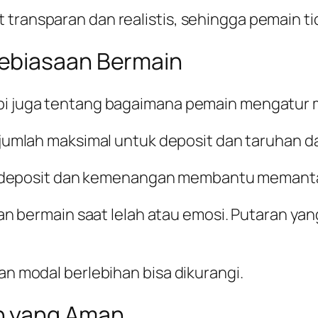
transparan dan realistis, sehingga pemain tida
ebiasaan Bermain
api juga tentang bagaimana pemain mengatur 
 jumlah maksimal untuk deposit dan taruhan da
p deposit dan kemenangan membantu memant
an bermain saat lelah atau emosi. Putaran ya
gan modal berlebihan bisa dikurangi.
n yang Aman