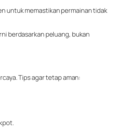
den untuk memastikan permainan tidak
rni berdasarkan peluang, bukan
caya. Tips agar tetap aman:
kpot.