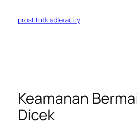
Skip
to
prostitutkiadleracity
content
Keamanan Bermain
Dicek