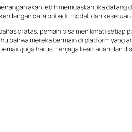
enangan akan lebih memuaskan jika datang da
hilangan data pribadi, modal, dan keseruan p
has di atas, pemain bisa menikmati setiap pu
ahu bahwa mereka bermain di platform yang am
pemain juga harus menjaga keamanan dan disip