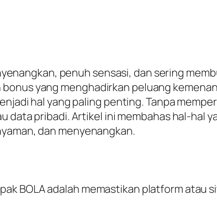
nangkan, penuh sensasi, dan sering membuat 
n bonus yang menghadirkan peluang kemenang
enjadi hal yang paling penting. Tanpa memper
u data pribadi. Artikel ini membahas hal-hal 
nyaman, dan menyenangkan.
pak BOLA adalah memastikan platform atau si