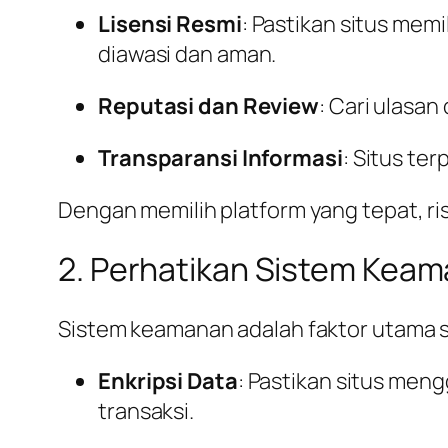
Lisensi Resmi
: Pastikan situs memi
diawasi dan aman.
Reputasi dan Review
: Cari ulasan
Transparansi Informasi
: Situs te
Dengan memilih platform yang tepat, ri
2. Perhatikan Sistem Kea
Sistem keamanan adalah faktor utama s
Enkripsi Data
: Pastikan situs meng
transaksi.