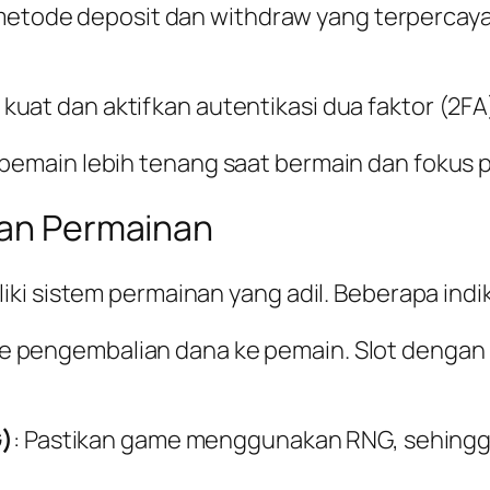
h metode deposit dan withdraw yang terpercaya
kuat dan aktifkan autentikasi dua faktor (2FA)
main lebih tenang saat bermain dan fokus p
ilan Permainan
i sistem permainan yang adil. Beberapa indik
e pengembalian dana ke pemain. Slot dengan R
)
: Pastikan game menggunakan RNG, sehingga