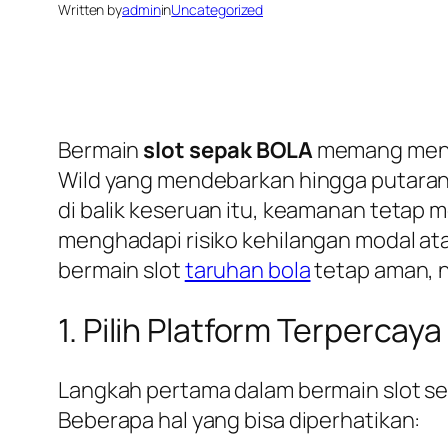
Written by
admin
in
Uncategorized
Bermain
slot sepak BOLA
memang menye
Wild yang mendebarkan hingga putara
di balik keseruan itu, keamanan tetap m
menghadapi risiko kehilangan modal ata
bermain slot
taruhan bola
tetap aman, 
1. Pilih Platform Terpercaya
Langkah pertama dalam bermain slot se
Beberapa hal yang bisa diperhatikan: