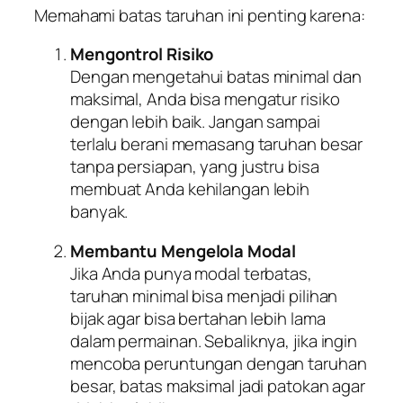
Memahami batas taruhan ini penting karena:
Mengontrol Risiko
Dengan mengetahui batas minimal dan
maksimal, Anda bisa mengatur risiko
dengan lebih baik. Jangan sampai
terlalu berani memasang taruhan besar
tanpa persiapan, yang justru bisa
membuat Anda kehilangan lebih
banyak.
Membantu Mengelola Modal
Jika Anda punya modal terbatas,
taruhan minimal bisa menjadi pilihan
bijak agar bisa bertahan lebih lama
dalam permainan. Sebaliknya, jika ingin
mencoba peruntungan dengan taruhan
besar, batas maksimal jadi patokan agar