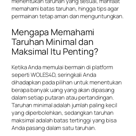
menentukan taruhan yang sesuai, manfaat
memahami batas taruhan, hingga tips agar
permainan tetap aman dan menguntungkan.
Mengapa Memahami
Taruhan Minimal dan
Maksimal Itu Penting?
Ketika Anda memulai bermain di platform
seperti WOLES4D, seringkali Anda
dihadapkan pada pilihan untuk menentukan
berapa banyak uang yang akan dipasang
dalam setiap putaran atau pertandingan.
Taruhan minimal adalah jumlah paling kecil
yang diperbolehkan, sedangkan taruhan
maksimal adalah batas tertinggi yang bisa
Anda pasang dalam satu taruhan.