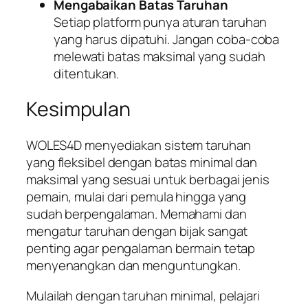
Mengabaikan Batas Taruhan
Setiap platform punya aturan taruhan
yang harus dipatuhi. Jangan coba-coba
melewati batas maksimal yang sudah
ditentukan.
Kesimpulan
WOLES4D menyediakan sistem taruhan
yang fleksibel dengan batas minimal dan
maksimal yang sesuai untuk berbagai jenis
pemain, mulai dari pemula hingga yang
sudah berpengalaman. Memahami dan
mengatur taruhan dengan bijak sangat
penting agar pengalaman bermain tetap
menyenangkan dan menguntungkan.
Mulailah dengan taruhan minimal, pelajari