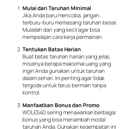
Mulai dari Taruhan Minimal
Jika Anda baru mencoba, jangan
terburu-buru memasang taruhan besar.
Mulailah dari yang kecil agar bisa
mempelajari cara kerja permainan.
Tentukan Batas Harian
Buat batas taruhan harian yang jelas,
misalnya berapa maksimal uang yang
ingin Anda gunakan untuk taruhan
dalam sehari. Ini penting agar tidak
tergoda untuk terus bermain tanpa
kontrol.
Manfaatkan Bonus dan Promo
WOLES4D sering menawarkan berbagai
bonus yang bisa menambah modal
taruhan Anda. Gunakan kesempatan ini