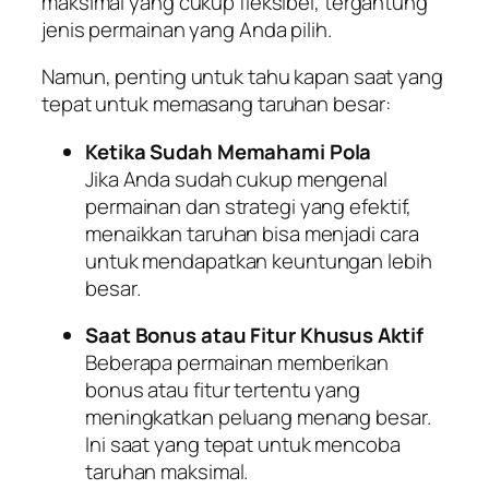
maksimal yang cukup fleksibel, tergantung
jenis permainan yang Anda pilih.
Namun, penting untuk tahu kapan saat yang
tepat untuk memasang taruhan besar:
Ketika Sudah Memahami Pola
Jika Anda sudah cukup mengenal
permainan dan strategi yang efektif,
menaikkan taruhan bisa menjadi cara
untuk mendapatkan keuntungan lebih
besar.
Saat Bonus atau Fitur Khusus Aktif
Beberapa permainan memberikan
bonus atau fitur tertentu yang
meningkatkan peluang menang besar.
Ini saat yang tepat untuk mencoba
taruhan maksimal.