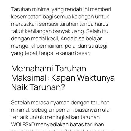
Taruhan minimal yang rendah ini memberi
kesempatan bagi semua kalangan untuk
merasakan sensasi taruhan tanpa harus
takut kehilangan banyak uang. Selain itu,
dengan modal kecil, Anda bisa belajar
mengenal permainan, pola, dan strategi
yang tepat tanpa tekanan besar.
Memahami Taruhan
Maksimal: Kapan Waktunya
Naik Taruhan?
Setelah merasa nyaman dengan taruhan
minimal, sebagian pemain biasanya mulai
tertarik untuk meningkatkan taruhan.
WOLES4D menyediakan batas taruhan