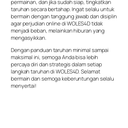
permainan, dan jika sudah siap, tingkatkan
taruhan secara bertahap. Ingat selalu untuk
bermain dengan tanggung jawab dan disiplin
agar perjudian online di WOLES4D tidak
menjadi beban, melainkan hiburan yang
mengasyikkan.
Dengan panduan taruhan minimal sampai
maksimal ini, semoga Anda bisa lebih
percaya diri dan strategis dalam setiap
langkah taruhan di WOLES4D. Selamat
bermain dan semoga keberuntungan selalu
menyertai!