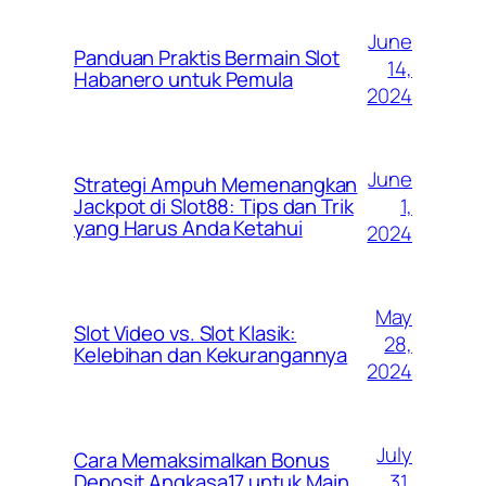
June
Panduan Praktis Bermain Slot
14,
Habanero untuk Pemula
2024
June
Strategi Ampuh Memenangkan
1,
Jackpot di Slot88: Tips dan Trik
yang Harus Anda Ketahui
2024
May
Slot Video vs. Slot Klasik:
28,
Kelebihan dan Kekurangannya
2024
July
Cara Memaksimalkan Bonus
31,
Deposit Angkasa17 untuk Main