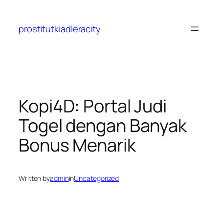
Skip
to
prostitutkiadleracity
content
Kopi4D: Portal Judi
Togel dengan Banyak
Bonus Menarik
Written by
admin
in
Uncategorized