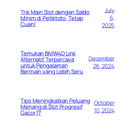
July
Trik Main Slot dengan Saldo
6,
Minim di Petiktoto, Tetap
Cuan!
2025
Temukan BMW4D Link
December
Alternatif Terpercaya
untuk Pengalaman
26, 2024
Bermain yang Lebih Seru
Tips Meningkatkan Peluang
October
Menang di Slot Progresif
10, 2024
Gacor77