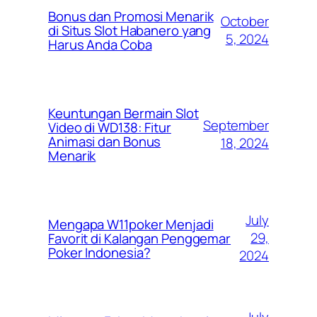
Bonus dan Promosi Menarik
October
di Situs Slot Habanero yang
5, 2024
Harus Anda Coba
Keuntungan Bermain Slot
September
Video di WD138: Fitur
Animasi dan Bonus
18, 2024
Menarik
July
Mengapa W11poker Menjadi
29,
Favorit di Kalangan Penggemar
Poker Indonesia?
2024