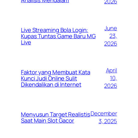
2026
June
Live Streaming Bola Login:
23,
Kupas Tuntas Game Baru MG
Live
2026
April
Faktor yang Membuat Kata
10,
Kunci Judi Online Sulit
Dikendalikan di Internet
2026
December
Menyusun Target Realistis
Saat Main Slot Gacor
3, 2025