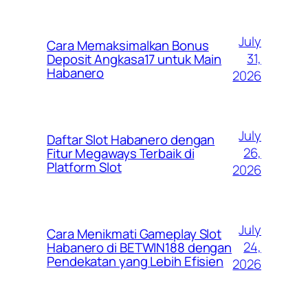
July
Cara Memaksimalkan Bonus
31,
Deposit Angkasa17 untuk Main
Habanero
2026
July
Daftar Slot Habanero dengan
26,
Fitur Megaways Terbaik di
Platform Slot
2026
July
Cara Menikmati Gameplay Slot
24,
Habanero di BETWIN188 dengan
Pendekatan yang Lebih Efisien
2026