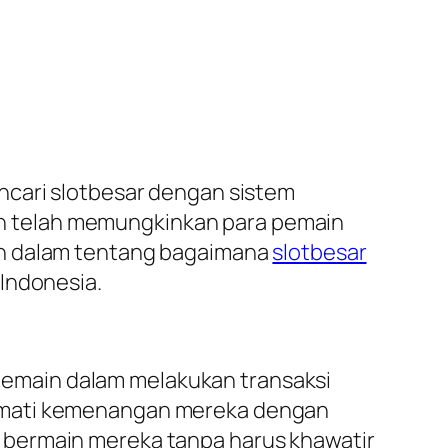
ncari slotbesar dengan sistem
n telah memungkinkan para pemain
ih dalam tentang bagaimana
slotbesar
Indonesia.
emain dalam melakukan transaksi
ikmati kemenangan mereka dengan
 bermain mereka tanpa harus khawatir