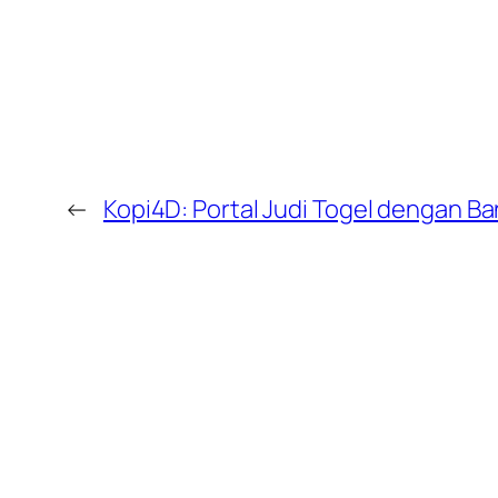
←
Kopi4D: Portal Judi Togel dengan B