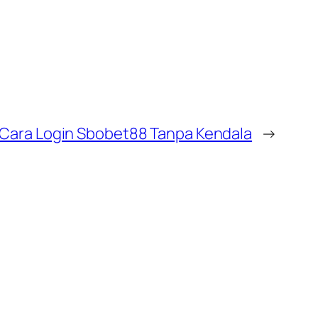
 Cara Login Sbobet88 Tanpa Kendala
→