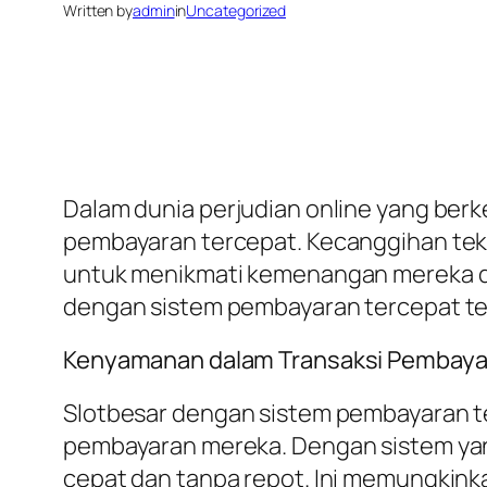
Written by
admin
in
Uncategorized
Dalam dunia perjudian online yang ber
pembayaran tercepat. Kecanggihan te
untuk menikmati kemenangan mereka de
dengan sistem pembayaran tercepat tela
Kenyamanan dalam Transaksi Pembaya
Slotbesar dengan sistem pembayaran t
pembayaran mereka. Dengan sistem yan
cepat dan tanpa repot. Ini memungkin