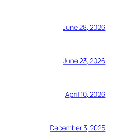
June 28, 2026
June 23, 2026
April 10, 2026
December 3, 2025