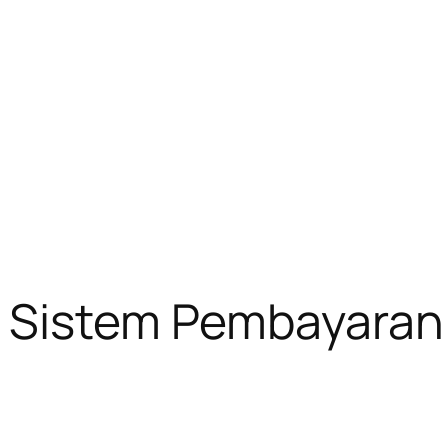
 Sistem Pembayaran 