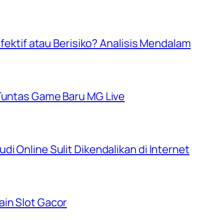
Efektif atau Berisiko? Analisis Mendalam
 Tuntas Game Baru MG Live
i Online Sulit Dikendalikan di Internet
ain Slot Gacor