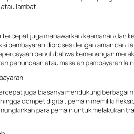
atau lambat.
 tercepat juga menawarkan keamanan dan ke
saksi pembayaran diproses dengan aman dan ta
 kepercayaan penuh bahwa kemenangan merek
akan penundaan atau masalah pembayaran lain
bayaran
ercepat juga biasanya mendukung berbagai 
l hingga dompet digital, pemain memiliki fleks
memungkinkan para pemain untuk melakukan tr
ah