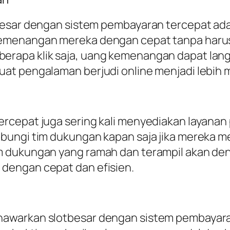
besar dengan sistem pembayaran tercepat ada
kemenangan mereka dengan cepat tanpa harus
rapa klik saja, uang kemenangan dapat lang
uat pengalaman berjudi online menjadi leb
rcepat juga sering kali menyediakan layanan
bungi tim dukungan kapan saja jika mereka 
m dukungan yang ramah dan terampil akan de
dengan cepat dan efisien.
warkan slotbesar dengan sistem pembayaran t