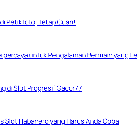
di Petiktoto, Tetap Cuan!
erpercaya untuk Pengalaman Bermain yang Le
 di Slot Progresif Gacor77
us Slot Habanero yang Harus Anda Coba