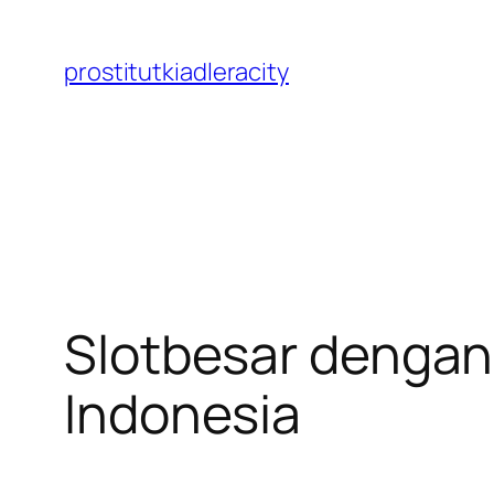
Skip
to
prostitutkiadleracity
content
Slotbesar dengan
Indonesia