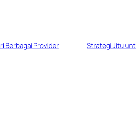
ri Berbagai Provider
Strategi Jitu u