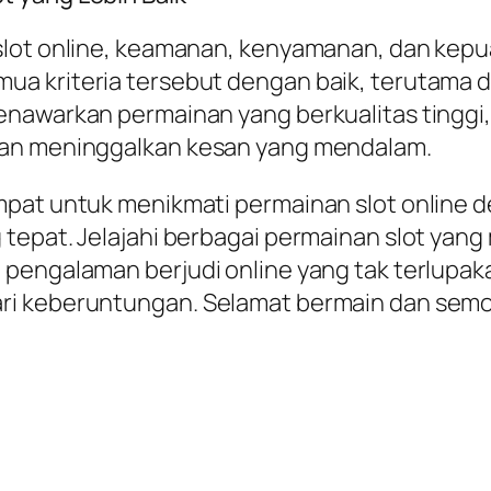
slot online, keamanan, kenyamanan, dan kep
a kriteria tersebut dengan baik, terutama d
enawarkan permainan yang berkualitas tinggi,
kan meninggalkan kesan yang mendalam.
empat untuk menikmati permainan slot online
 tepat. Jelajahi berbagai permainan slot yan
pengalaman berjudi online yang tak terlupaka
ri keberuntungan. Selamat bermain dan sem