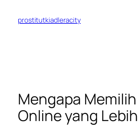
Skip
to
prostitutkiadleracity
content
Mengapa Memilih
Online yang Lebih