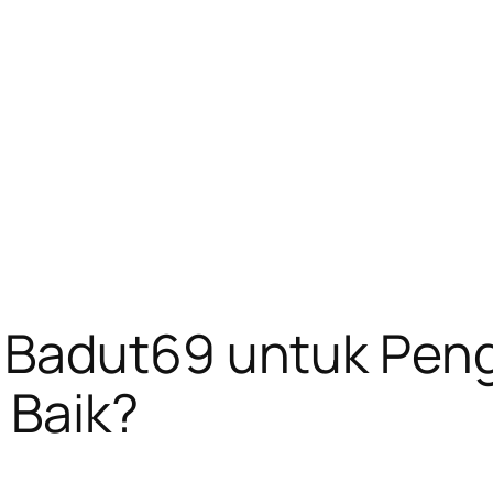
 Badut69 untuk Peng
 Baik?