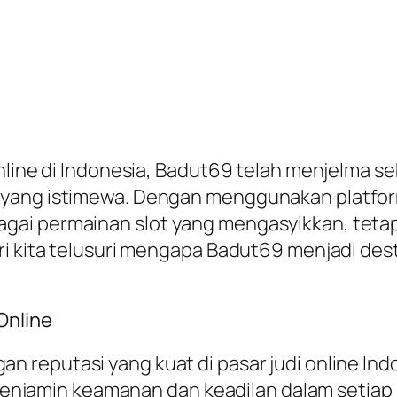
nline di Indonesia, Badut69 telah menjelma se
yang istimewa. Dengan menggunakan platform
gai permainan slot yang mengasyikkan, tetap
ri kita telusuri mengapa Badut69 menjadi de
Online
n reputasi yang kuat di pasar judi online 
ni menjamin keamanan dan keadilan dalam seti