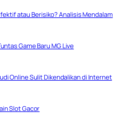
Efektif atau Berisiko? Analisis Mendalam
 Tuntas Game Baru MG Live
i Online Sulit Dikendalikan di Internet
ain Slot Gacor