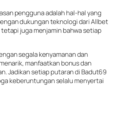
uasan pengguna adalah hal-hal yang
engan dukungan teknologi dari Allbet
 tetapi juga menjamin bahwa setiap
 dengan segala kenyamanan dan
g menarik, manfaatkan bonus dan
n. Jadikan setiap putaran di Badut69
oga keberuntungan selalu menyertai