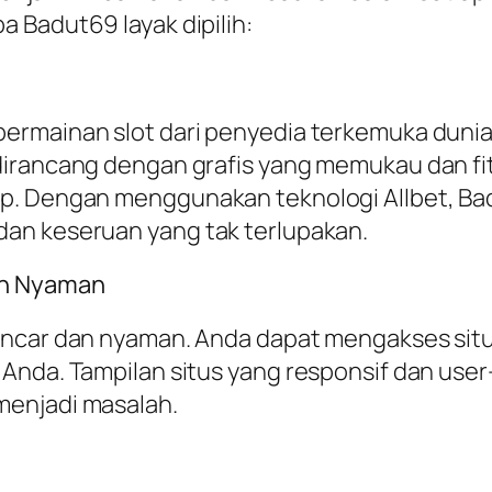
 Badut69 layak dipilih:
rmainan slot dari penyedia terkemuka dunia. 
dirancang dengan grafis yang memukau dan fit
up. Dengan menggunakan teknologi Allbet, B
an keseruan yang tak terlupakan.
an Nyaman
ancar dan nyaman. Anda dapat mengakses situs
Anda. Tampilan situs yang responsif dan use
menjadi masalah.