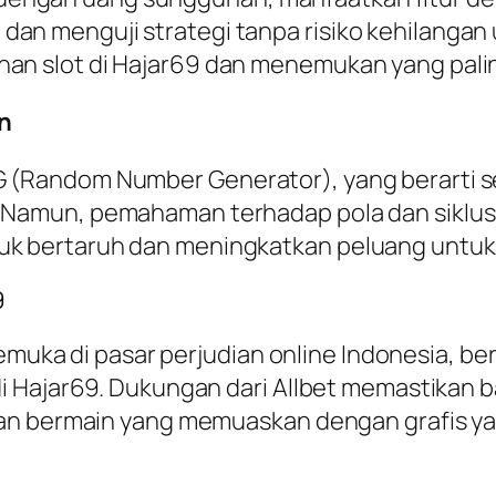
an menguji strategi tanpa risiko kehilangan u
nan slot di Hajar69 dan menemukan yang pali
n
G (Random Number Generator), yang berarti se
a. Namun, pemahaman terhadap pola dan sikl
tuk bertaruh dan meningkatkan peluang untu
9
rkemuka di pasar perjudian online Indonesia, 
i Hajar69. Dukungan dari Allbet memastikan b
an bermain yang memuaskan dengan grafis yang