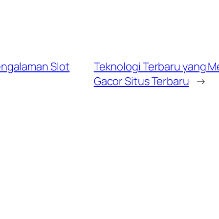
ngalaman Slot
Teknologi Terbaru yang M
Gacor Situs Terbaru
→