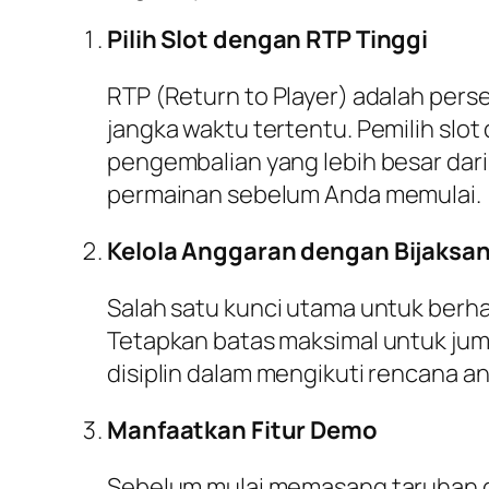
Pilih Slot dengan RTP Tinggi
RTP (Return to Player) adalah pers
jangka waktu tertentu. Pemilih sl
pengembalian yang lebih besar dari
permainan sebelum Anda memulai.
Kelola Anggaran dengan Bijaksa
Salah satu kunci utama untuk berh
Tetapkan batas maksimal untuk jum
disiplin dalam mengikuti rencana a
Manfaatkan Fitur Demo
Sebelum mulai memasang taruhan de