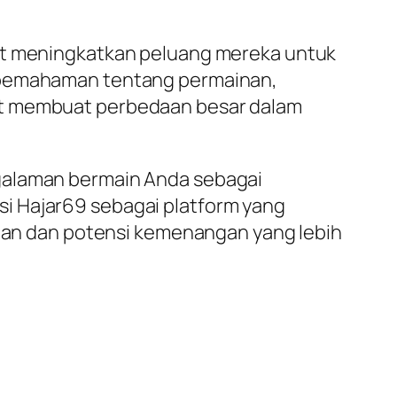
pat meningkatkan peluang mereka untuk
, pemahaman tentang permainan,
pat membuat perbedaan besar dalam
ngalaman bermain Anda sebagai
i Hajar69 sebagai platform yang
kinan dan potensi kemenangan yang lebih