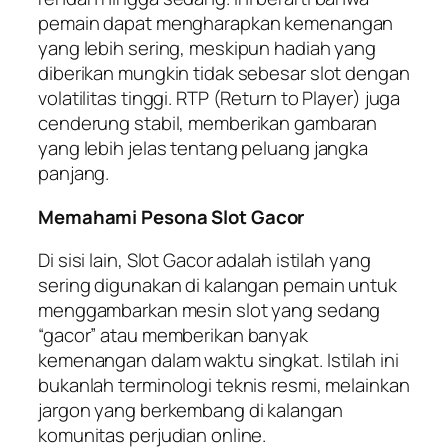
pemain dapat mengharapkan kemenangan
yang lebih sering, meskipun hadiah yang
diberikan mungkin tidak sebesar slot dengan
volatilitas tinggi. RTP (Return to Player) juga
cenderung stabil, memberikan gambaran
yang lebih jelas tentang peluang jangka
panjang.
Memahami Pesona Slot Gacor
Di sisi lain, Slot Gacor adalah istilah yang
sering digunakan di kalangan pemain untuk
menggambarkan mesin slot yang sedang
“gacor” atau memberikan banyak
kemenangan dalam waktu singkat. Istilah ini
bukanlah terminologi teknis resmi, melainkan
jargon yang berkembang di kalangan
komunitas perjudian online.