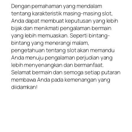
Dengan pemahaman yang mendalam
tentang karakteristik masing-masing slot,
Anda dapat membuat keputusan yang lebih
bijak dan menikmati pengalaman bermain
yang lebih memuaskan. Seperti bintang-
bintang yang menerangi malam,
pengetahuan tentang slot akan memandu
Anda menuju pengalaman perjudian yang
lebih menyenangkan dan bermanfaat.
Selamat bermain dan semoga setiap putaran
membawa Anda pada kemenangan yang
diidamkan!