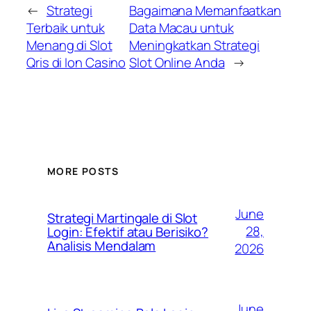
←
Strategi
Bagaimana Memanfaatkan
Terbaik untuk
Data Macau untuk
Menang di Slot
Meningkatkan Strategi
Qris di Ion Casino
Slot Online Anda
→
MORE POSTS
June
Strategi Martingale di Slot
28,
Login: Efektif atau Berisiko?
Analisis Mendalam
2026
June