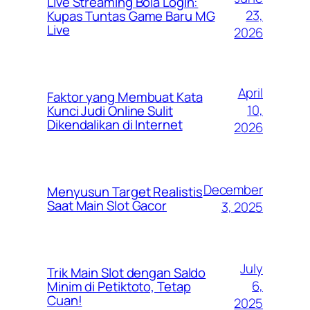
Live Streaming Bola Login:
23,
Kupas Tuntas Game Baru MG
Live
2026
April
Faktor yang Membuat Kata
10,
Kunci Judi Online Sulit
Dikendalikan di Internet
2026
December
Menyusun Target Realistis
Saat Main Slot Gacor
3, 2025
July
Trik Main Slot dengan Saldo
6,
Minim di Petiktoto, Tetap
Cuan!
2025