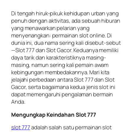
Di tengah hiruk-pikuk kehidupan urban yang
penuh dengan aktivitas, ada sebuah hiburan
yang menawarkan pelarian yang
menyenangkan: permainan slot online. Di
dunia ini, dua nama sering kali disebut-sebut
—Slot 777 dan Slot Gacor. Keduanya memiliki
daya tarik dan karakteristiknya masing-
masing, namun sering kali pemain awam
kebingungan membedakannya. Mari kita
jelajahi perbedaan antara Slot 777 dan Slot
Gacor, serta bagaimana kedua jenis slot ini
dapat memengaruhi pengalaman bermain
Anda.
Mengungkap Keindahan Slot 777
slot 777
adalah salah satu permainan slot