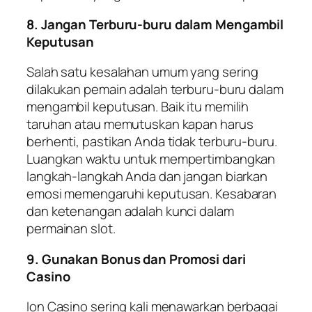
8. Jangan Terburu-buru dalam Mengambil
Keputusan
Salah satu kesalahan umum yang sering
dilakukan pemain adalah terburu-buru dalam
mengambil keputusan. Baik itu memilih
taruhan atau memutuskan kapan harus
berhenti, pastikan Anda tidak terburu-buru.
Luangkan waktu untuk mempertimbangkan
langkah-langkah Anda dan jangan biarkan
emosi memengaruhi keputusan. Kesabaran
dan ketenangan adalah kunci dalam
permainan slot.
9. Gunakan Bonus dan Promosi dari
Casino
Ion Casino sering kali menawarkan berbagai