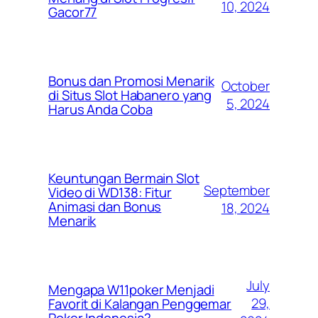
10, 2024
Gacor77
Bonus dan Promosi Menarik
October
di Situs Slot Habanero yang
5, 2024
Harus Anda Coba
Keuntungan Bermain Slot
September
Video di WD138: Fitur
Animasi dan Bonus
18, 2024
Menarik
July
Mengapa W11poker Menjadi
29,
Favorit di Kalangan Penggemar
Poker Indonesia?