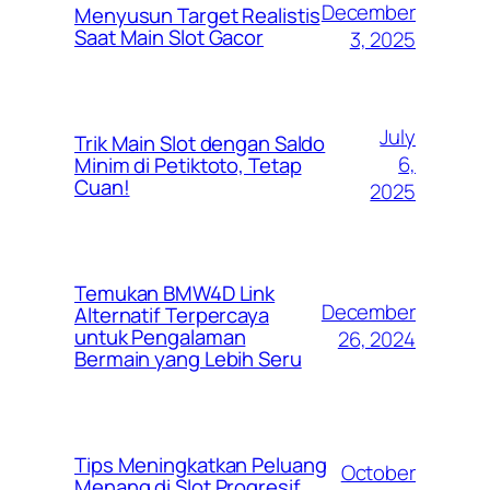
December
Menyusun Target Realistis
Saat Main Slot Gacor
3, 2025
July
Trik Main Slot dengan Saldo
6,
Minim di Petiktoto, Tetap
Cuan!
2025
Temukan BMW4D Link
December
Alternatif Terpercaya
untuk Pengalaman
26, 2024
Bermain yang Lebih Seru
Tips Meningkatkan Peluang
October
Menang di Slot Progresif