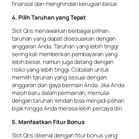
finansial dan menghindari kerugian besar.
4. Pilih Taruhan yang Tepat
Slot Qris menawarkan berbagai pilihan
taruhan yang dapat disesuaikan dengan
anggaran Anda. Taruhan yang lebih tinggi
sering kali memberikan pembayaran yang
lebih besar, namun juga datang dengan
risiko yang lebih tinggi. Cobalah untuk
memilih taruhan yang sesuai dengan
anggaran dan gaya bermain Anda. Jika Anda
masih baru dalam permainan, memulai
dengan taruhan rendah bisa menjadi pilihan
bijak hingga Anda merasa lebih percaya diri.
5. Manfaatkan Fitur Bonus
Slot Qris dikenal dengan fitur bonus yang