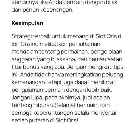
sendirinya jika Anda bermain dengan bijak
dan penuh kesenangan.
Kesimpulan
Strategi terbaik untuk menang di Slot Qris di
Ion Casino melibatkan pemahaman
mendalam tentang permainan, pengelolaan
anggaran yang bijaksana, dan pemanfaatan
fitur bonus yang ada. Dengan mengikuti tips
ini, Anda tidak hanya meningkatkan peluang
kemenangan tetapi juga dapat menikmati
pengalaman bermain dengan lebih baik.
Jangan lupa, pada akhirnya, judi adalah
tentang hiburan. Selamat bermain, dan
semoga keberuntungan selalu menyertai
setiap putaran di Slot Qris!