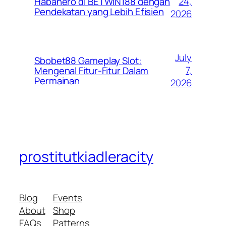
24,
Habanero di BETWIN188 dengan
Pendekatan yang Lebih Efisien
2026
July
Sbobet88 Gameplay Slot:
7,
Mengenal Fitur-Fitur Dalam
Permainan
2026
prostitutkiadleracity
Blog
Events
About
Shop
FAQs
Patterns