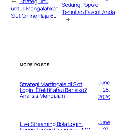
←
Strategi Jitu
Sedang Populer:
untuk Mengalahkan
Temukan Favorit Anda
Slot Online Hajar69
→
MORE POSTS
June
Strategi Martingale di Slot
28,
Login: Efektif atau Berisiko?
Analisis Mendalam
2026
June
Live Streaming Bola Login:
23,
Kupas Tuntas Game Baru MG